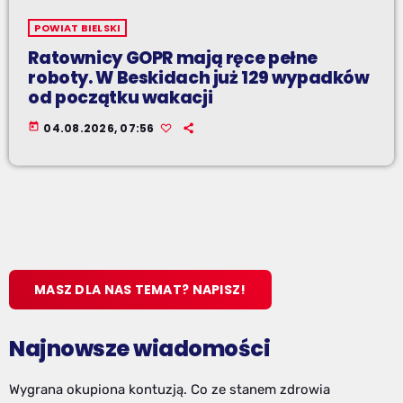
POWIAT BIELSKI
Ratownicy GOPR mają ręce pełne
roboty. W Beskidach już 129 wypadków
od początku wakacji
today
04.08.2026, 07:56
MASZ DLA NAS TEMAT? NAPISZ!
Najnowsze wiadomości
Wygrana okupiona kontuzją. Co ze stanem zdrowia