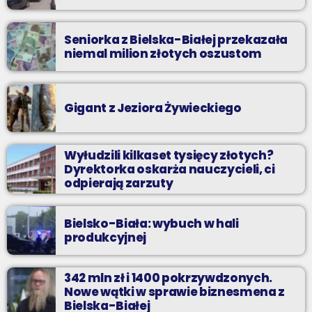
Seniorka z Bielska-Białej przekazała
niemal milion złotych oszustom
Gigant z Jeziora Żywieckiego
Wyłudzili kilkaset tysięcy złotych?
Dyrektorka oskarża nauczycieli, ci
odpierają zarzuty
Bielsko-Biała: wybuch w hali
produkcyjnej
342 mln zł i 1400 pokrzywdzonych.
Nowe wątki w sprawie biznesmena z
Bielska-Białej