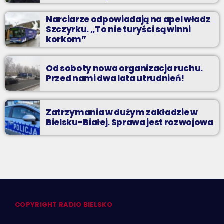
Narciarze odpowiadają na apel władz
Szczyrku. „To nie turyści są winni
korkom”
Od soboty nowa organizacja ruchu.
Przed nami dwa lata utrudnień!
Zatrzymania w dużym zakładzie w
Bielsku-Białej. Sprawa jest rozwojowa
COPYRIGHT RADIO BIELSKO