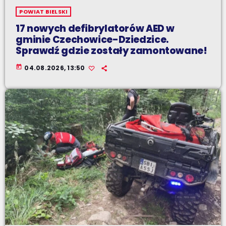
POWIAT BIELSKI
17 nowych defibrylatorów AED w
gminie Czechowice-Dziedzice.
Sprawdź gdzie zostały zamontowane!
today
04.08.2026, 13:50