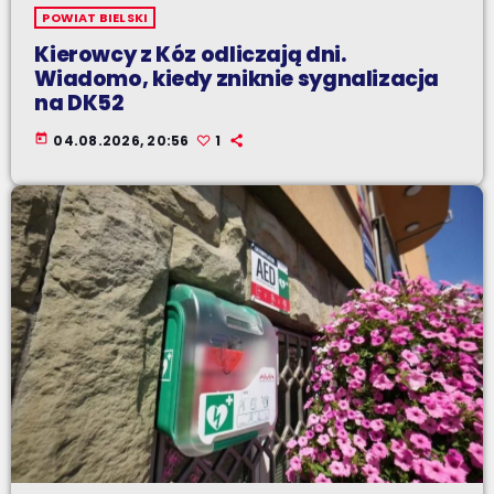
POWIAT BIELSKI
Kierowcy z Kóz odliczają dni.
Wiadomo, kiedy zniknie sygnalizacja
na DK52
today
04.08.2026, 20:56
1