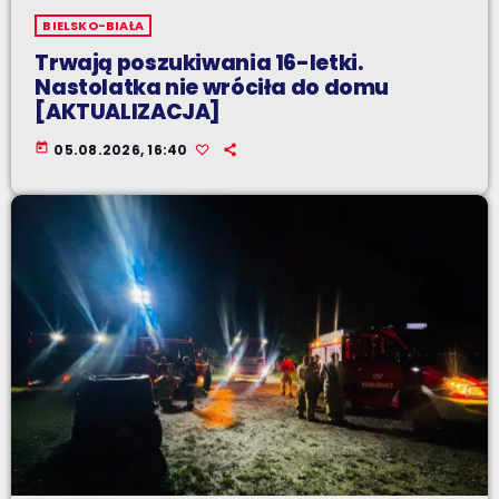
BIELSKO-BIAŁA
Trwają poszukiwania 16-letki.
Nastolatka nie wróciła do domu
[AKTUALIZACJA]
today
05.08.2026, 16:40