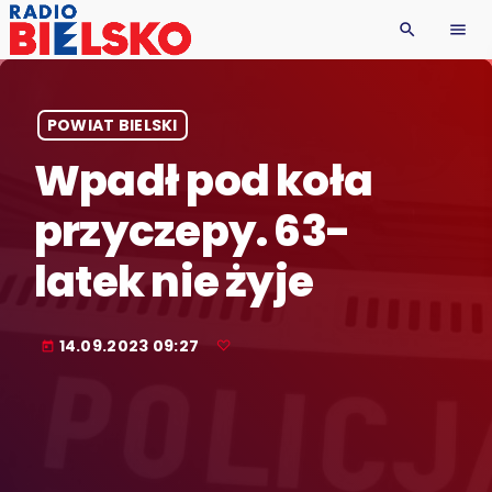
search
menu
POWIAT BIELSKI
Wpadł pod koła
przyczepy. 63-
latek nie żyje
14.09.2023 09:27
today