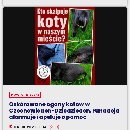
POWIAT BIELSKI
Oskórowane ogony kotów w
Czechowicach-Dziedzicach. Fundacja
alarmuje i apeluje o pomoc
today
06.08.2026, 11:14