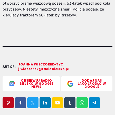
otworzyć bramę wjazdową posesji. 63-latek wpadł pod koła
przyczepy. Niestety, mężczyzna zmarł. Policja podaje, że
kierujący traktorem 68-latek był trzeźwy.
JOANNA WIECZOREK-TYC
AUTOR:
j.wieczorek@radiobielsko.pl
OBSERWUJ RADIO
DODAJ NAS
BIELSKO W GOOGLE
JAKO ŹRÓDŁO W
NEWS
GOOGLE
email