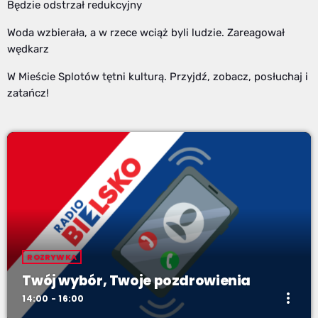
Będzie odstrzał redukcyjny
Woda wzbierała, a w rzece wciąż byli ludzie. Zareagował
wędkarz
W Mieście Splotów tętni kulturą. Przyjdź, zobacz, posłuchaj i
zatańcz!
ROZRYWKA
Twój wybór, Twoje pozdrowienia
more_vert
14:00 - 16:00