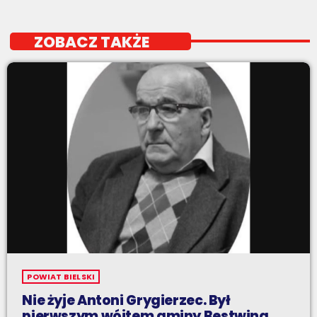
ZOBACZ TAKŻE
POWIAT BIELSKI
Nie żyje Antoni Grygierzec. Był
pierwszym wójtem gminy Bestwina