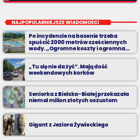
Twój wybór, Twoje pozdrowienia
close
Niedziele od 14 do 16
NAJPOPULARNIEJSZE WIADOMOŚCI
Zadzwoń do nas, wybierz jedną z dwóch muzycznych
Po incydencie na basenie trzeba
propozycji i pozdrów bliskich na żywo w Radiu BIELSKO.
spuścić 2000 metrów sześciennych
wody. „Ogromne koszty i ogromna
praca”
„Tu się nie da żyć”. Mają dość
weekendowych korków
Seniorka z Bielska-Białej przekazała
niemal milion złotych oszustom
Gigant z Jeziora Żywieckiego