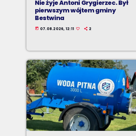
Nie żyje Antoni Grygierzec. Był
pierwszym wójtem gminy
Bestwina
07.08.2026, 12:11
2
today