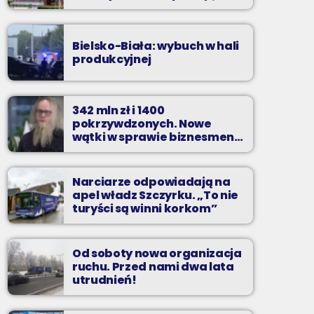
zarzuty
Bielsko-Biała: wybuch w hali
produkcyjnej
342 mln zł i 1400
pokrzywdzonych. Nowe
wątki w sprawie biznesmena
z Bielska-Białej
Narciarze odpowiadają na
apel władz Szczyrku. „To nie
turyści są winni korkom”
Od soboty nowa organizacja
ruchu. Przed nami dwa lata
utrudnień!