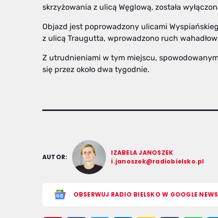
skrzyżowania z ulicą Węglową, została wyłączon
Objazd jest poprowadzony ulicami Wyspiańskiego
z ulicą Traugutta, wprowadzono ruch wahadłowy
Z utrudnieniami w tym miejscu, spowodowanymi
się przez około dwa tygodnie.
IZABELA JANOSZEK
AUTOR:
i.janoszek@radiobielsko.pl
OBSERWUJ RADIO BIELSKO W GOOGLE NEW