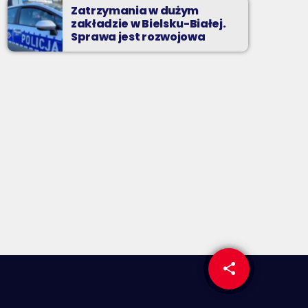
Zatrzymania w dużym
zakładzie w Bielsku-Białej.
Sprawa jest rozwojowa
share
email