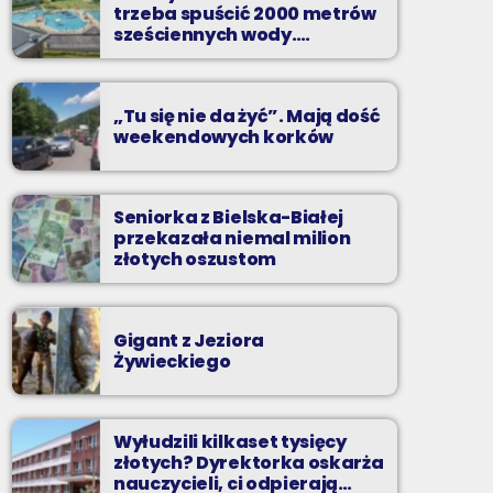
Z Kina Wzięte to audycja w której film
trzeba spuścić 2000 metrów
występuje roli głównej.
sześciennych wody.
„Ogromne koszty i ogromna
praca”
„Tu się nie da żyć”. Mają dość
weekendowych korków
Seniorka z Bielska-Białej
przekazała niemal milion
złotych oszustom
Gigant z Jeziora
Żywieckiego
Wyłudzili kilkaset tysięcy
złotych? Dyrektorka oskarża
nauczycieli, ci odpierają