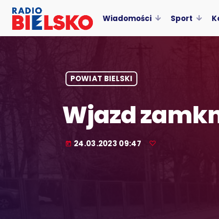
Wiadomości
Sport
K
POWIAT BIELSKI
Wjazd zamkn
24.03.2023 09:47
today