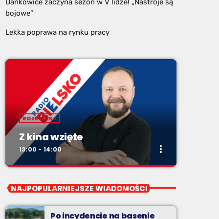
Dankowice zaczyna sezon w V lidze! „Nastroje są
bojowe”
Lekka poprawa na rynku pracy
ROZRYWKA
Z kina wzięte
more_vert
13:00 - 14:00
close
Z kina wzięte
NAJPOPULARNIEJSZE WIADOMOŚCI
Soboty od 13 do 14
Po incydencie na basenie