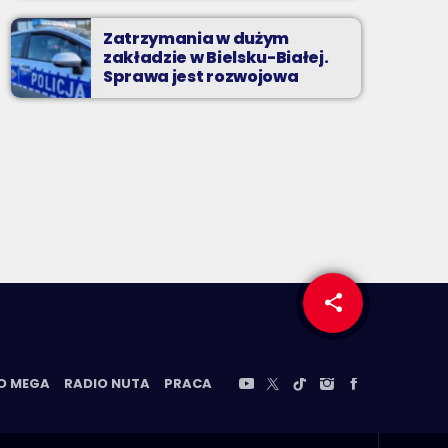
Zatrzymania w dużym
zakładzie w Bielsku-Białej.
Sprawa jest rozwojowa
share
email
O MEGA
RADIO NUTA
PRACA