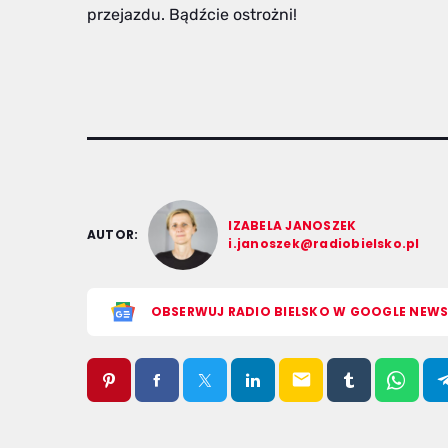
przejazdu. Bądźcie ostrożni!
IZABELA JANOSZEK
AUTOR:
i.janoszek@radiobielsko.pl
OBSERWUJ RADIO BIELSKO W GOOGLE NEW
email