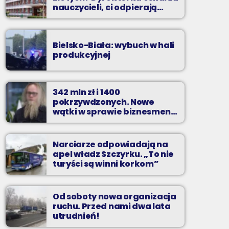
nauczycieli, ci odpierają
zarzuty
Bielsko-Biała: wybuch w hali
produkcyjnej
342 mln zł i 1400
pokrzywdzonych. Nowe
wątki w sprawie biznesmena
z Bielska-Białej
Narciarze odpowiadają na
apel władz Szczyrku. „To nie
turyści są winni korkom”
Od soboty nowa organizacja
ruchu. Przed nami dwa lata
utrudnień!