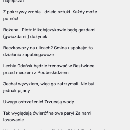
najlepsza?
Z pokrzywy zrobią… dzieło sztuki. Każdy może
pomóc!
Bożena i Piotr Mikołajczykowie będą gazdami
(gwiazdami!) dożynek
Beczkowozy na ulicach? Gmina uspokaja: to
działania zapobiegawcze
Lechia Gdańsk będzie trenować w Bestwince
przed meczem z Podbeskidziem
Jechał wężykiem, więc go zatrzymali. Nie był
jednak pijany
Uwaga ostrzeżenie! Zrzucają wodę
Tak wyglądają ćwierćfinałowe pary! Za nami
losowanie