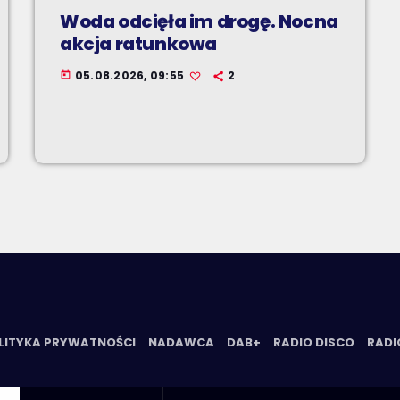
Woda odcięła im drogę. Nocna
akcja ratunkowa
05.08.2026, 09:55
2
today
LITYKA PRYWATNOŚCI
NADAWCA
DAB+
RADIO DISCO
RADI