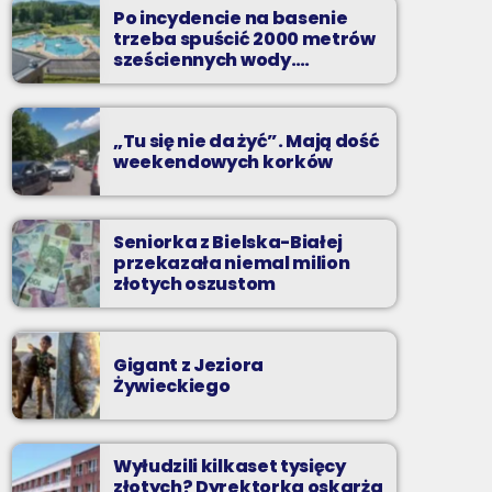
to właśnie nocą można "upolować" na naszej
Po incydencie na basenie
antenie prawdziwe muzyczne perełki.
trzeba spuścić 2000 metrów
sześciennych wody.
„Ogromne koszty i ogromna
praca”
„Tu się nie da żyć”. Mają dość
weekendowych korków
Seniorka z Bielska-Białej
przekazała niemal milion
złotych oszustom
Gigant z Jeziora
Żywieckiego
Wyłudzili kilkaset tysięcy
złotych? Dyrektorka oskarża