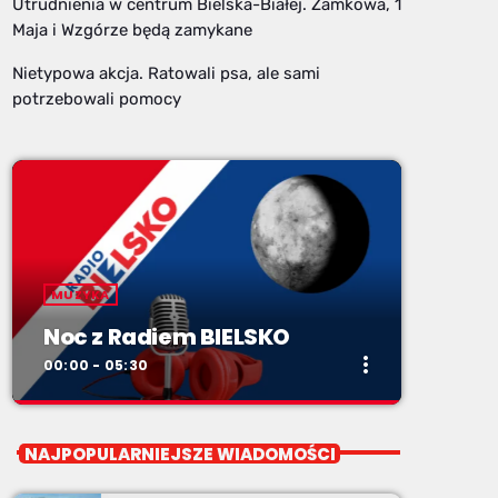
Utrudnienia w centrum Bielska-Białej. Zamkowa, 1
Maja i Wzgórze będą zamykane
Nietypowa akcja. Ratowali psa, ale sami
potrzebowali pomocy
MUZYKA
Noc z Radiem BIELSKO
more_vert
00:00 - 05:30
close
Noc z Radiem BIELSKO
NAJPOPULARNIEJSZE WIADOMOŚCI
Nocą, kiedy wszyscy śpią - my gramy dalej. I