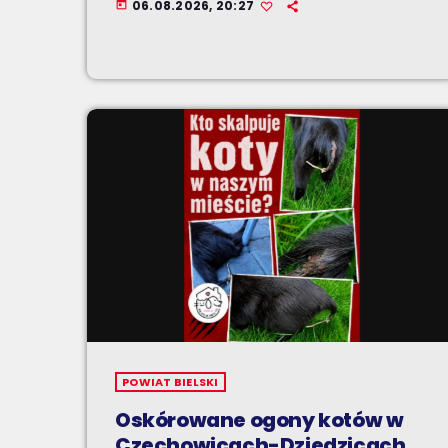
06.08.2026, 20:27
today
POWIAT BIELSKI
Oskórowane ogony kotów w
Czechowicach-Dziedzicach.