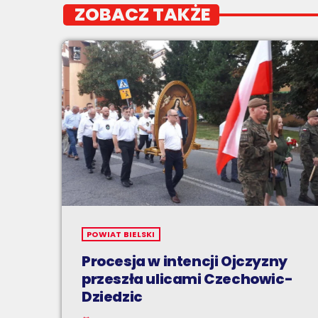
ZOBACZ TAKŻE
POWIAT BIELSKI
Procesja w intencji Ojczyzny
przeszła ulicami Czechowic-
Dziedzic