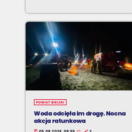
POWIAT BIELSKI
Woda odcięła im drogę. Nocna
akcja ratunkowa
05.08.2026, 09:55
2
today