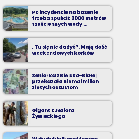
Najlepsze pasmo towarzyszące na
Podbeskidziu! Konkursy, akcje radiowe,
Po incydencie na basenie
rozmowy i oczywiście - starannie
trzeba spuścić 2000 metrów
wyselekcjonowane przeboje non-stop!
sześciennych wody.
„Ogromne koszty i ogromna
praca”
„Tu się nie da żyć”. Mają dość
weekendowych korków
Seniorka z Bielska-Białej
przekazała niemal milion
złotych oszustom
Gigant z Jeziora
Żywieckiego
Wyłudzili kilkaset tysięcy