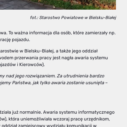
fot.: Starostwo Powiatowe w Bielsku-Białej
twa. To ważna informacja dla osób, które zamierzały np.
rację pojazdu.
rostwie w Bielsku-Białej, a także jego oddział
odem przerwania pracy jest nagła awaria systemu
ojazdów i Kierowców).
my nad jego rozwiązaniem. Za utrudnienia bardzo
my Państwa, jak tylko awaria zostanie usunięta
–
 działa już normalnie. Awaria systemu informatycznego
ów), która uniemożliwiała wczoraj pracę urzędnikom,
ż oddział zamiejscowy wydziału komunikacji w