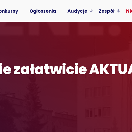
onkursy
Ogłoszenia
Audycje
Zespół
Ni
ie załatwicie AKT