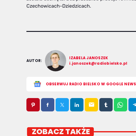
Czechowicach-Dziedzicach.
IZABELA JANOSZEK
AUTOR:
i.janoszek@radiobielsko.pl
OBSERWUJ RADIO BIELSKO W GOOGLE NEW
email
ZOBACZ TAKŻE