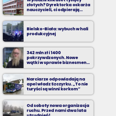
złotych? Dyrektorka oskarża
nauczycieli, ci odpierają
zarzuty
Bielsko-Biała: wybuch w hali
produkcyjnej
342 mln zł i 1400
pokrzywdzonych. Nowe
wątki w sprawie biznesmena
z Bielska-Białej
Narciarze odpowiadają na
apel władz Szczyrku. „To nie
turyści są winni korkom”
Od soboty nowa organizacja
ruchu. Przed nami dwa lata
utrudnień!