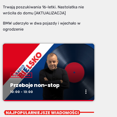
Trwają poszukiwania 16-letki. Nastolatka nie
wróciła do domu [AKTUALIZACJA]
BMW uderzyło w dwa pojazdy i wjechało w
ogrodzenie
ROZRYWKA
Przeboje non-stop
more_vert
10:00 - 13:00
close
Przeboje non-stop
NAJPOPULARNIEJSZE WIADOMOŚCI