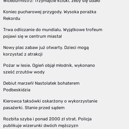
Wiceburmistrz: Trzymajcie kciuki, żeby się udało
Koniec pucharowej przygody. Wysoka porażka
Rekordu
Trwa odliczanie do mundialu. Wyjątkowe trofeum
pojawi się w centrum miasta!
Nowy plac zabaw już otwarty. Dzieci mogą
korzystać z atrakcji
Pożar w lesie. Ogień objął młodnik, wykonano
sześć zrzutów wody
Debiut marzeń! Nastolatek bohaterem
Podbeskidzia
Kierowca taksówki oskarżony o wykorzystanie
pasażerki. Stanie przed sądem
Rozbita szyba i ponad 2000 zł strat. Policja
publikuje wizerunki dwóch mężczyzn