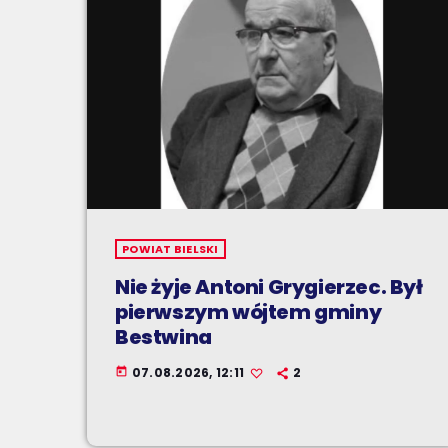
POWIAT BIELSKI
Nie żyje Antoni Grygierzec. Był
pierwszym wójtem gminy
Bestwina
07.08.2026, 12:11
2
today