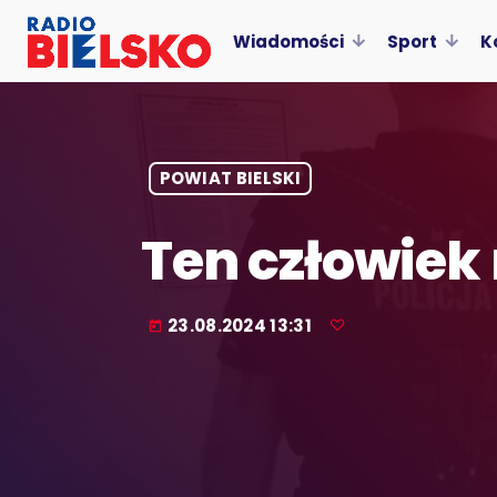
Wiadomości
Sport
K
POWIAT BIELSKI
Ten człowiek 
23.08.2024 13:31
today