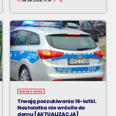
06.08.2026, 11:14
today
BIELSKO-BIAŁA
Trwają poszukiwania 16-latki.
Nastolatka nie wróciła do
domu [AKTUALIZACJA]