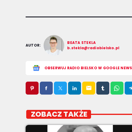
BEATA STEKLA
AUTOR:
b.stekla@radiobielsko.pl
OBSERWUJ RADIO BIELSKO W GOOGLE NEW
email
ZOBACZ TAKŻE