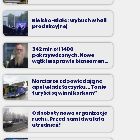
zarzuty
Bielsko-Biała: wybuch w hali
produkcyjnej
342 mln zł i 1400
pokrzywdzonych. Nowe
wątki w sprawie biznesmena
z Bielska-Białej
Narciarze odpowiadają na
apel władz Szczyrku. „To nie
turyści są winni korkom”
Od soboty nowa organizacja
ruchu. Przed nami dwa lata
utrudnień!