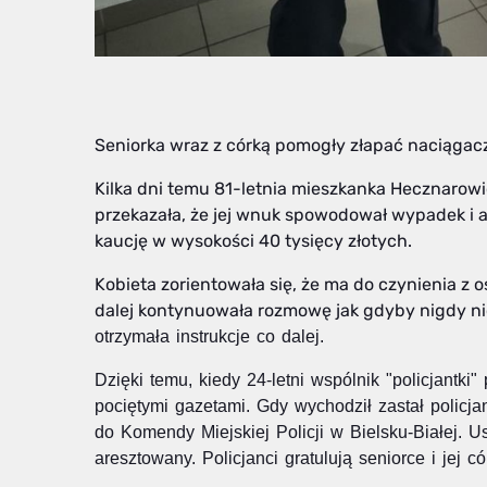
Seniorka wraz z córką pomogły złapać naciągac
Kilka dni temu 81-letnia mieszkanka Hecznarowic
przekazała, że jej wnuk spowodował wypadek i a
kaucję w wysokości 40 tysięcy złotych.
Kobieta zorientowała się, że ma do czynienia z 
dalej kontynuowała rozmowę jak gdyby nigdy ni
otrzymała instrukcje co dalej.
Dzięki temu, kiedy 24-letni wspólnik "policjantki
pociętymi gazetami. Gdy wychodził zastał policja
do
Komendy Miejskiej Policji w Bielsku-Białej. U
aresztowany. Policjanci gratulują seniorce i jej 