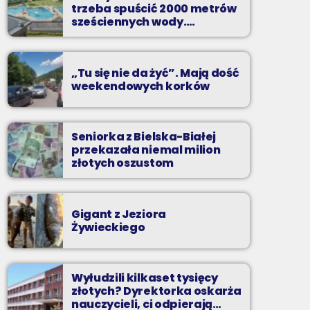
Z Kina Wzięte to audycja w której film
trzeba spuścić 2000 metrów
występuje roli głównej.
sześciennych wody.
„Ogromne koszty i ogromna
praca”
„Tu się nie da żyć”. Mają dość
weekendowych korków
Seniorka z Bielska-Białej
przekazała niemal milion
złotych oszustom
Gigant z Jeziora
Żywieckiego
Wyłudzili kilkaset tysięcy
złotych? Dyrektorka oskarża
nauczycieli, ci odpierają