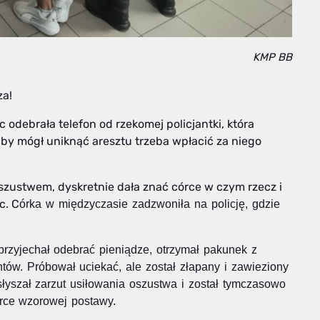
KMP BB
za!
 odebrała telefon od rzekomej policjantki, która
by mógł uniknąć aresztu trzeba wpłacić za niego
oszustwem, dyskretnie dała znać córce w czym rzecz i
c. C
órka w międzyczasie zadzwoniła na policję, gdzie
" przyjechał odebrać pieniądze, otrzymał pakunek z
ntów. Próbował uciekać, ale został złapany i zawieziony
słyszał zarzut
usiłowania oszustwa i został tymczasowo
córce wzorowej postawy.