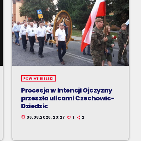
POWIAT BIELSKI
Procesja w intencji Ojczyzny
przeszła ulicami Czechowic-
Dziedzic
06.08.2026, 20:27
1
2
today