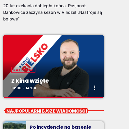
20 lat czekania dobiegło końca. Pasjonat
Dankowice zaczyna sezon w V lidze! „Nastroje są
bojowe”
ROZRYWKA
Z kina wzięte
more_vert
13:00 - 14:00
close
Z kina wzięte
NAJPOPULARNIEJSZE WIADOMOŚCI
Soboty od 13 do 14
Po incydencie na basenie