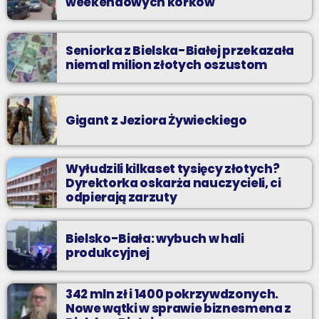
weekendowych korków
Seniorka z Bielska-Białej przekazała
niemal milion złotych oszustom
Gigant z Jeziora Żywieckiego
Wyłudzili kilkaset tysięcy złotych?
Dyrektorka oskarża nauczycieli, ci
odpierają zarzuty
Bielsko-Biała: wybuch w hali
produkcyjnej
342 mln zł i 1400 pokrzywdzonych.
Nowe wątki w sprawie biznesmena z