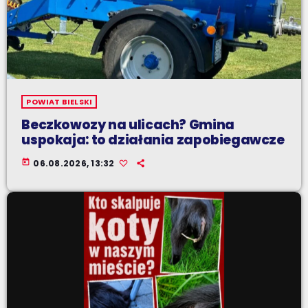
POWIAT BIELSKI
Beczkowozy na ulicach? Gmina
uspokaja: to działania zapobiegawcze
today
06.08.2026, 13:32