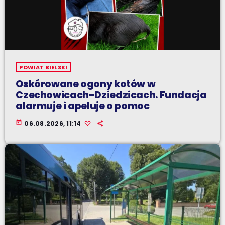
POWIAT BIELSKI
Oskórowane ogony kotów w
Czechowicach-Dziedzicach. Fundacja
alarmuje i apeluje o pomoc
today
06.08.2026, 11:14