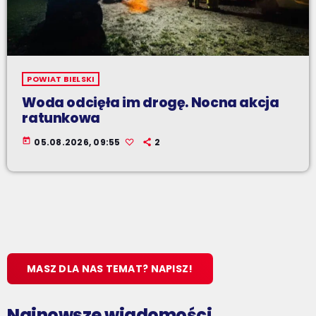
POWIAT BIELSKI
Woda odcięła im drogę. Nocna akcja
ratunkowa
today
05.08.2026, 09:55
2
MASZ DLA NAS TEMAT? NAPISZ!
Najnowsze wiadomości