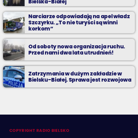
Bielska-Białej
Narciarze odpowiadają na apel władz
Szczyrku. „To nie turyści są winni
korkom”
Od soboty nowa organizacja ruchu.
Przed nami dwa lata utrudnień!
Zatrzymania w dużym zakładzie w
Bielsku-Białej. Sprawa jest rozwojowa
COPYRIGHT RADIO BIELSKO