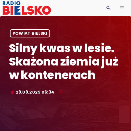
search
menu
POWIAT BIELSKI
Silny kwas w lesie.
Skażona ziemia już
w kontenerach
29.09.2025 06:34
today