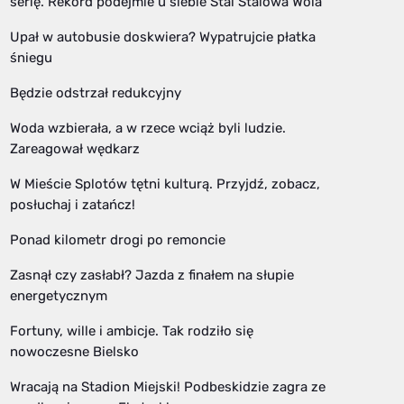
serię. Rekord podejmie u siebie Stal Stalowa Wola
Upał w autobusie doskwiera? Wypatrujcie płatka
śniegu
Będzie odstrzał redukcyjny
Woda wzbierała, a w rzece wciąż byli ludzie.
Zareagował wędkarz
W Mieście Splotów tętni kulturą. Przyjdź, zobacz,
posłuchaj i zatańcz!
Ponad kilometr drogi po remoncie
Zasnął czy zasłabł? Jazda z finałem na słupie
energetycznym
Fortuny, wille i ambicje. Tak rodziło się
nowoczesne Bielsko
Wracają na Stadion Miejski! Podbeskidzie zagra ze