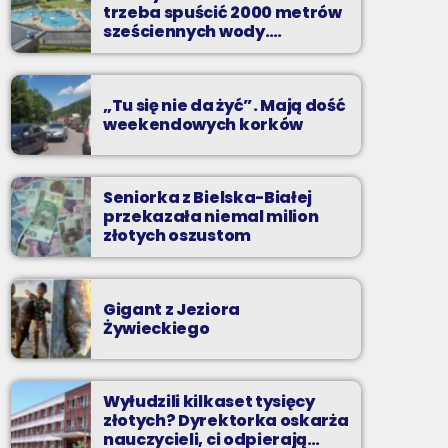
Z Kina Wzięte to audycja w której film
trzeba spuścić 2000 metrów
występuje roli głównej.
sześciennych wody.
„Ogromne koszty i ogromna
praca”
„Tu się nie da żyć”. Mają dość
weekendowych korków
Seniorka z Bielska-Białej
przekazała niemal milion
złotych oszustom
Gigant z Jeziora
Żywieckiego
Wyłudzili kilkaset tysięcy
złotych? Dyrektorka oskarża
nauczycieli, ci odpierają