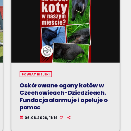
POWIAT BIELSKI
Oskórowane ogony kotów w
Czechowicach-Dziedzicach.
Fundacja alarmuje i apeluje o
pomoc
06.08.2026, 11:14
today