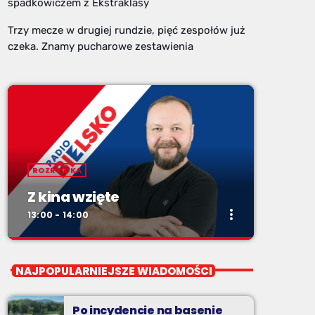
spadkowiczem z Ekstraklasy
Trzy mecze w drugiej rundzie, pięć zespołów już
czeka. Znamy pucharowe zestawienia
ROZRYWKA
Z kina wzięte
more_vert
13:00 - 14:00
close
Z kina wzięte
NAJPOPULARNIEJSZE WIADOMOŚCI
Soboty od 13 do 14
Po incydencie na basenie