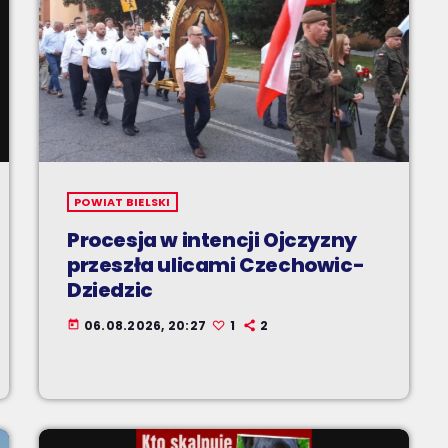
POWIAT BIELSKI
Procesja w intencji Ojczyzny
przeszła ulicami Czechowic-
Dziedzic
06.08.2026, 20:27
1
2
today