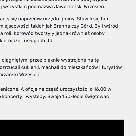
ej wszystkim pod nazwą Jaworzański Wrzesień.
cej się naprzeciw urzędu gminy. Stawili się tam
miejscowości takich jak Brenna czy Górki. Byli wśród
na roli. Korowód tworzyły jednak również osoby
ierniczej, usługach itd.
ciągniętymi przez pięknie wystrojone na tę
Rozrzucali cukierki, machali do mieszkańców i turystów
orzański Wrzesień.
niczne. A oficjalna część uroczystości o 16.00 w
 koncerty i występy. Swoje 150-lecie świętować