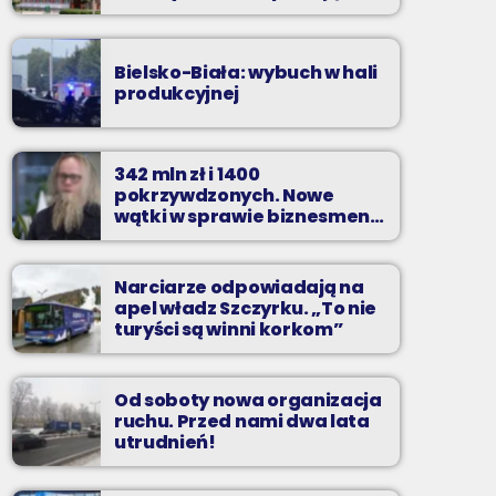
zarzuty
Bielsko-Biała: wybuch w hali
produkcyjnej
342 mln zł i 1400
pokrzywdzonych. Nowe
wątki w sprawie biznesmena
z Bielska-Białej
Narciarze odpowiadają na
apel władz Szczyrku. „To nie
turyści są winni korkom”
Od soboty nowa organizacja
ruchu. Przed nami dwa lata
utrudnień!