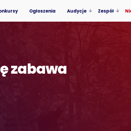
onkursy
Ogłoszenia
Audycje
Zespół
Ni
ię zabawa