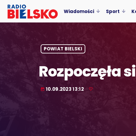
Wiadomości
Sport
K
POWIAT BIELSKI
Rozpoczęła s
10.09.2023 13:12
today