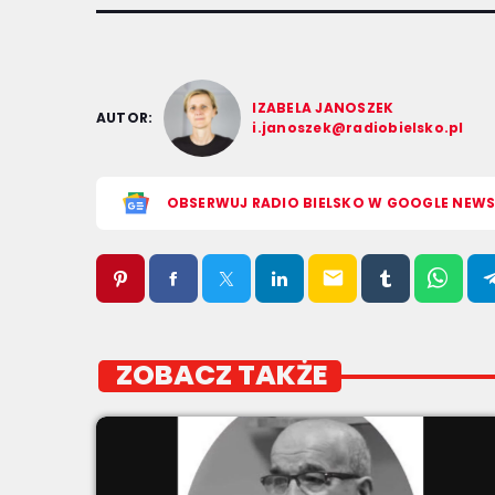
IZABELA JANOSZEK
AUTOR:
i.janoszek@radiobielsko.pl
OBSERWUJ RADIO BIELSKO W GOOGLE NEW
email
ZOBACZ TAKŻE