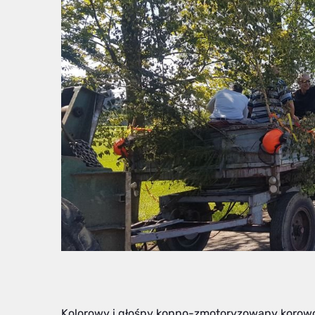
Kolorowy i głośny konno-zmotoryzowany korowód 