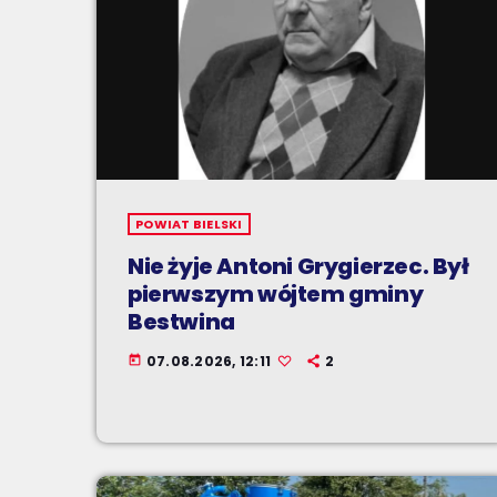
POWIAT BIELSKI
Nie żyje Antoni Grygierzec. Był
pierwszym wójtem gminy
Bestwina
07.08.2026, 12:11
2
today