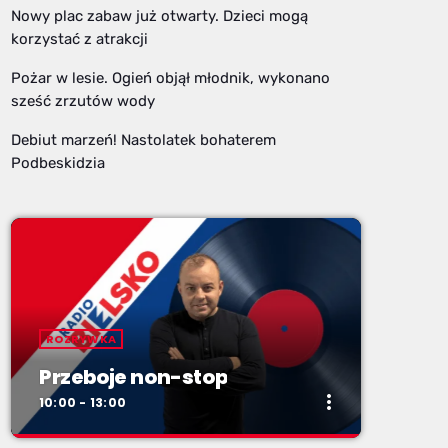
Nowy plac zabaw już otwarty. Dzieci mogą
korzystać z atrakcji
Pożar w lesie. Ogień objął młodnik, wykonano
sześć zrzutów wody
Debiut marzeń! Nastolatek bohaterem
Podbeskidzia
ROZRYWKA
Przeboje non-stop
more_vert
10:00 - 13:00