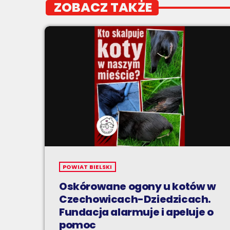
ZOBACZ TAKŻE
POWIAT BIELSKI
Oskórowane ogony u kotów w
Czechowicach-Dziedzicach.
Fundacja alarmuje i apeluje o
pomoc