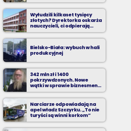
Wyłudzili kilkaset tysięcy
złotych? Dyrektorka oskarża
nauczycieli, ci odpierają
zarzuty
Bielsko-Biała: wybuch w hali
produkcyjnej
342 mln zł i 1400
pokrzywdzonych. Nowe
wątki w sprawie biznesmena
z Bielska-Białej
Narciarze odpowiadają na
apel władz Szczyrku. „To nie
turyści są winni korkom”