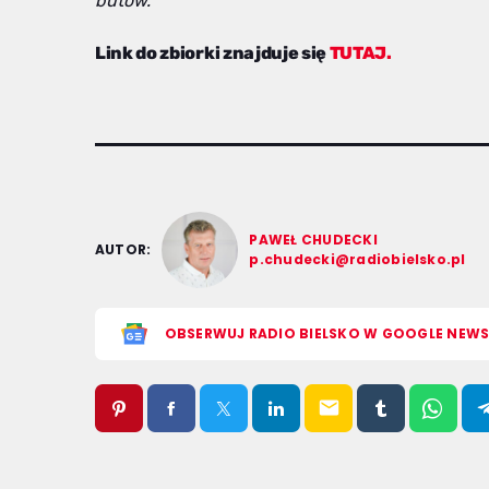
butów.
Link do zbiorki znajduje się
TUTAJ.
PAWEŁ CHUDECKI
AUTOR:
p.chudecki@radiobielsko.pl
OBSERWUJ RADIO BIELSKO W GOOGLE NEW
email