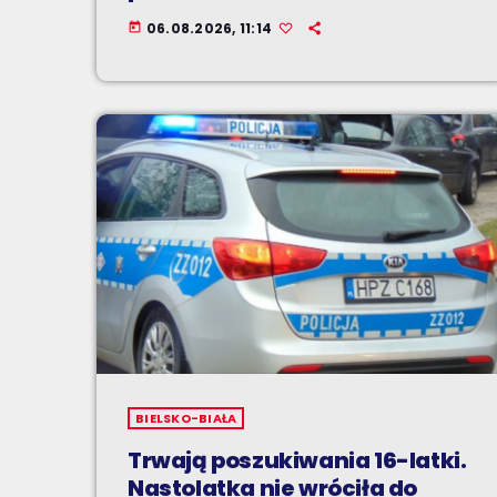
06.08.2026, 11:14
today
BIELSKO-BIAŁA
Trwają poszukiwania 16-latki.
Nastolatka nie wróciła do