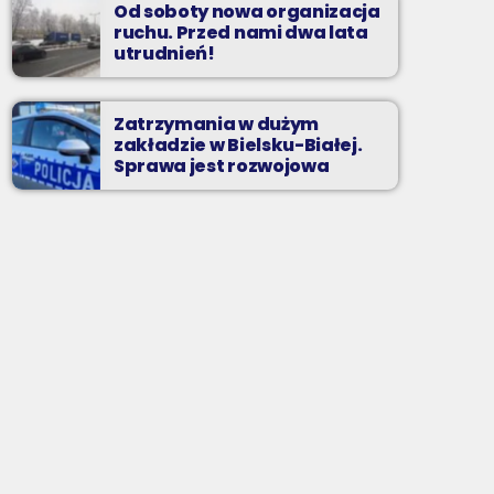
Od soboty nowa organizacja
ruchu. Przed nami dwa lata
utrudnień!
Zatrzymania w dużym
zakładzie w Bielsku-Białej.
Sprawa jest rozwojowa