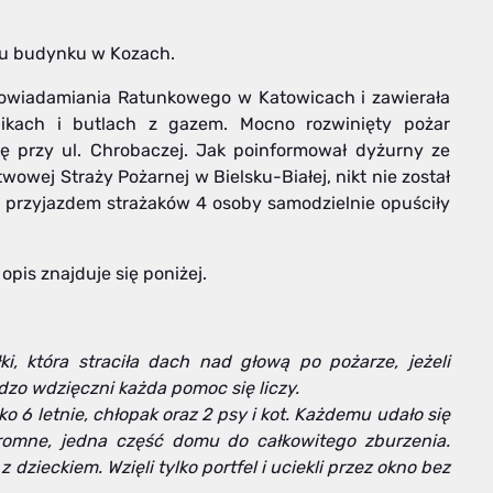
aru budynku w Kozach.
Powiadamiania Ratunkowego w Katowicach i zawierała
kach i butlach z gazem. Mocno rozwinięty pożar
 przy ul. Chrobaczej. Jak poinformował dyżurny ze
owej Straży Pożarnej w Bielsku-Białej, nikt nie został
 przyjazdem strażaków 4 osoby samodzielnie opuściły
opis znajduje się poniżej.
łki, która straciła dach nad głową po pożarze, jeżeli
zo wdzięczni każda pomoc się liczy.
o 6 letnie, chłopak oraz 2 psy i kot. Każdemu udało się
ogromne, jedna część domu do całkowitego zburzenia.
z dzieckiem. Wzięli tylko portfel i uciekli przez okno bez