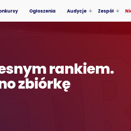
onkursy
Ogłoszenia
Audycje
Zespół
Ni
czesnym rankiem.
no zbiórkę