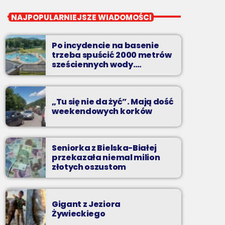
close
Przeboje non-stop
NAJPOPULARNIEJSZE WIADOMOŚCI
Najlepsze pasmo towarzyszące na
Podbeskidziu! Konkursy, akcje radiowe,
Po incydencie na basenie
rozmowy i oczywiście - starannie
trzeba spuścić 2000 metrów
wyselekcjonowane przeboje non-stop!
sześciennych wody.
„Ogromne koszty i ogromna
praca”
„Tu się nie da żyć”. Mają dość
weekendowych korków
Seniorka z Bielska-Białej
przekazała niemal milion
złotych oszustom
Gigant z Jeziora
Żywieckiego