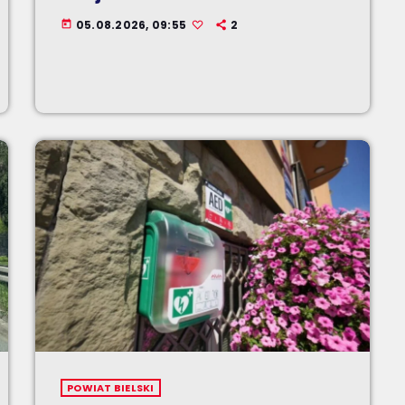
05.08.2026, 09:55
2
today
POWIAT BIELSKI