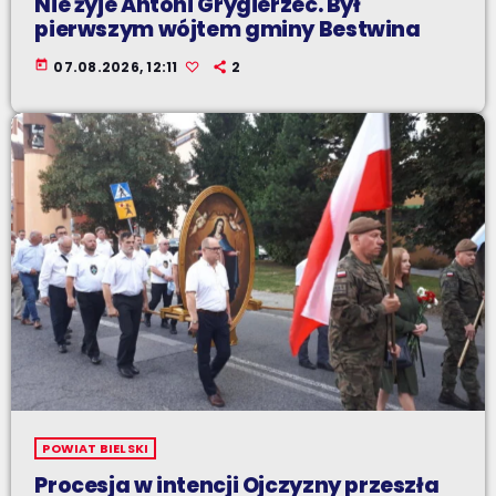
Nie żyje Antoni Grygierzec. Był
pierwszym wójtem gminy Bestwina
today
07.08.2026, 12:11
2
POWIAT BIELSKI
Procesja w intencji Ojczyzny przeszła