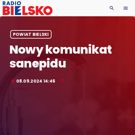
search
menu
POWIAT BIELSKI
Nowy komunikat
sanepidu
08.09.2024 14:46
today