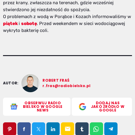
przez krany, zwłaszcza na terenach, gdzie wcześniej
stwierdzono jej niezdatność do spożycia.
O problemach z wodą w Porąbce i Kozach informowaliśmy w
piątek
i
sobotę
. Przed weekendem w sieci wodociągowej
wykryto bakterię coli.
ROBERT FRAŚ
AUTOR:
r.fras@radiobielsko.pl
OBSERWUJ RADIO
DODAJ NAS
BIELSKO W GOOGLE
JAKO ŹRÓDŁO W
NEWS
GOOGLE
email