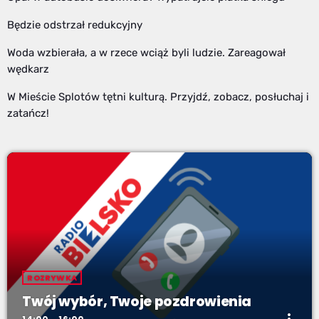
Będzie odstrzał redukcyjny
Woda wzbierała, a w rzece wciąż byli ludzie. Zareagował
wędkarz
W Mieście Splotów tętni kulturą. Przyjdź, zobacz, posłuchaj i
zatańcz!
ROZRYWKA
Twój wybór, Twoje pozdrowienia
more_vert