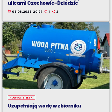
ulicami Czechowic-Dziedzic
today
06.08.2026, 20:27
1
2
POWIAT BIELSKI
Uzupełniają wodę w zbiorniku