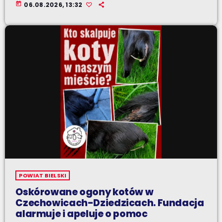
today
06.08.2026, 13:32
POWIAT BIELSKI
Oskórowane ogony kotów w
Czechowicach-Dziedzicach. Fundacja
alarmuje i apeluje o pomoc