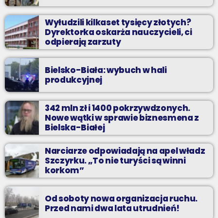
Wyłudzili kilkaset tysięcy złotych?
Dyrektorka oskarża nauczycieli, ci
odpierają zarzuty
Bielsko-Biała: wybuch w hali
produkcyjnej
342 mln zł i 1400 pokrzywdzonych.
Nowe wątki w sprawie biznesmena z
Bielska-Białej
Narciarze odpowiadają na apel władz
Szczyrku. „To nie turyści są winni
korkom”
Od soboty nowa organizacja ruchu.
Przed nami dwa lata utrudnień!