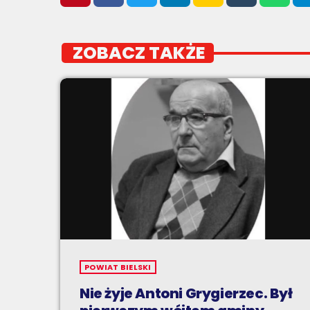
ZOBACZ TAKŻE
POWIAT BIELSKI
Nie żyje Antoni Grygierzec. Był