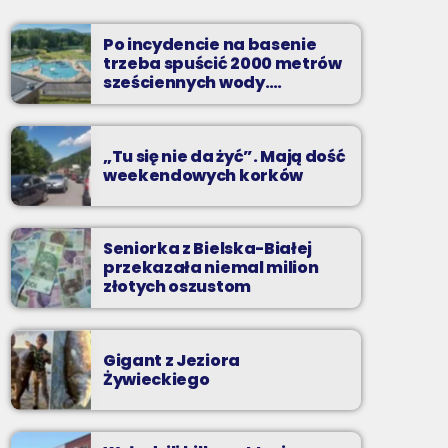
Soboty od 13 do 14
Po incydencie na basenie
Z Kina Wzięte to audycja w której film
trzeba spuścić 2000 metrów
występuje roli głównej.
sześciennych wody.
„Ogromne koszty i ogromna
praca”
„Tu się nie da żyć”. Mają dość
weekendowych korków
Seniorka z Bielska-Białej
przekazała niemal milion
złotych oszustom
Gigant z Jeziora
Żywieckiego