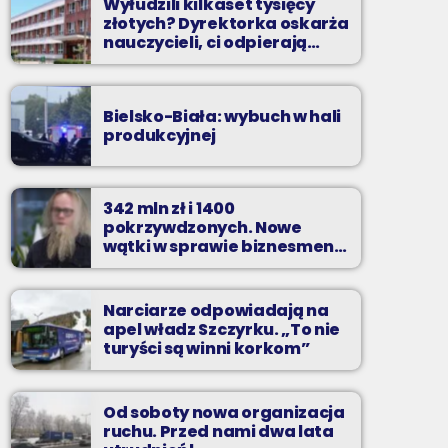
Wyłudzili kilkaset tysięcy
złotych? Dyrektorka oskarża
nauczycieli, ci odpierają
zarzuty
Bielsko-Biała: wybuch w hali
produkcyjnej
342 mln zł i 1400
pokrzywdzonych. Nowe
wątki w sprawie biznesmena
z Bielska-Białej
Narciarze odpowiadają na
apel władz Szczyrku. „To nie
turyści są winni korkom”
Od soboty nowa organizacja
ruchu. Przed nami dwa lata