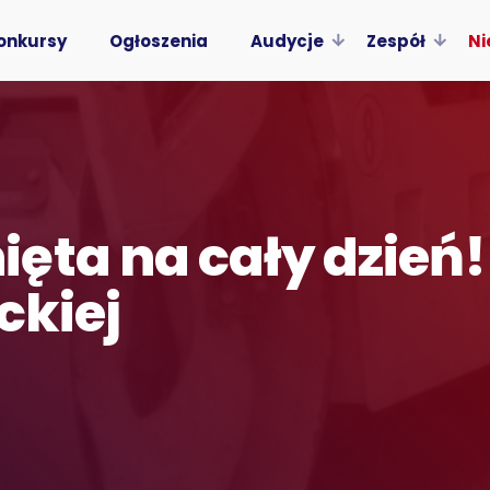
onkursy
Ogłoszenia
Audycje
Zespół
Ni
ęta na cały dzień!
ckiej