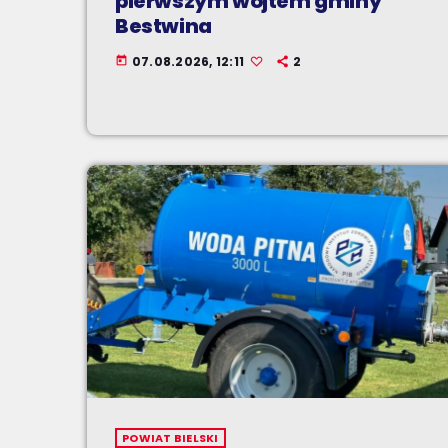
pierwszym wójtem gminy
Bestwina
07.08.2026, 12:11
2
today
POWIAT BIELSKI