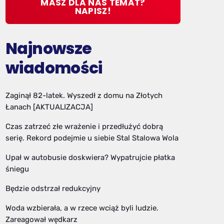
MASZ DLA NAS TEMAT?
NAPISZ!
Najnowsze
wiadomości
Zaginął 82-latek. Wyszedł z domu na Złotych
Łanach [AKTUALIZACJA]
Czas zatrzeć złe wrażenie i przedłużyć dobrą
serię. Rekord podejmie u siebie Stal Stalowa Wola
Upał w autobusie doskwiera? Wypatrujcie płatka
śniegu
Będzie odstrzał redukcyjny
Woda wzbierała, a w rzece wciąż byli ludzie.
Zareagował wędkarz