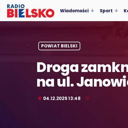
Wiadomości
Sport
K
POWIAT BIELSKI
Droga zamkni
na ul. Janowi
04.12.2025 13:48
today