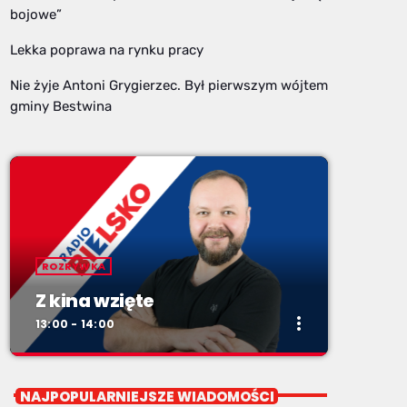
bojowe”
Lekka poprawa na rynku pracy
Nie żyje Antoni Grygierzec. Był pierwszym wójtem
gminy Bestwina
ROZRYWKA
Z kina wzięte
more_vert
13:00 - 14:00
close
Z kina wzięte
NAJPOPULARNIEJSZE WIADOMOŚCI