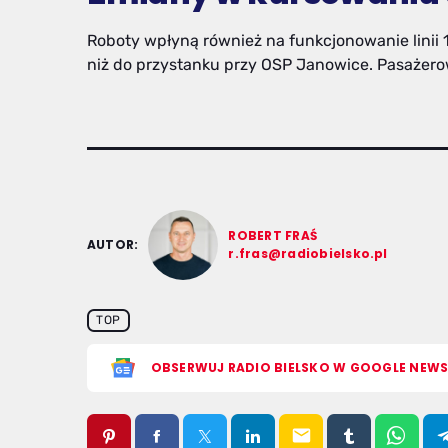
Roboty wpłyną również na funkcjonowanie linii 1
niż do przystanku przy OSP Janowice. Pasażer
ROBERT FRAŚ
AUTOR:
r.fras@radiobielsko.pl
TOP
OBSERWUJ RADIO BIELSKO W GOOGLE NEW
email