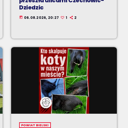
przeszła ulicami Czechowic-
Dziedzic
06.08.2026, 20:27
1
2
today
POWIAT BIELSKI