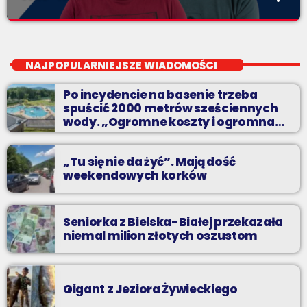
Pierwsza Zmiana
close
od poniedziałku do piątku od 5:30
NAJPOPULARNIEJSZE WIADOMOŚCI
Codziennie od poniedziałku do piątku od 5:30 do 10.
Po incydencie na basenie trzeba
spuścić 2000 metrów sześciennych
wody. „Ogromne koszty i ogromna
praca”
„Tu się nie da żyć”. Mają dość
weekendowych korków
Seniorka z Bielska-Białej przekazała
niemal milion złotych oszustom
Gigant z Jeziora Żywieckiego