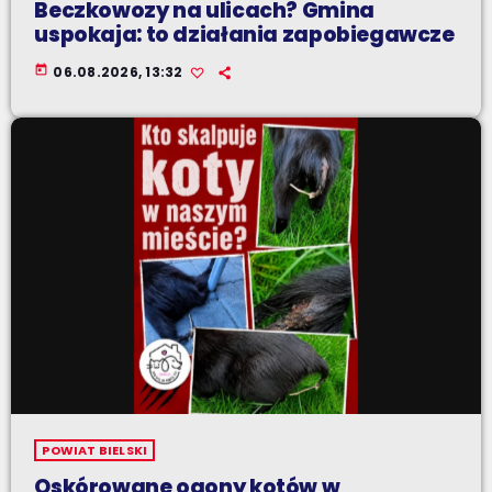
Beczkowozy na ulicach? Gmina
uspokaja: to działania zapobiegawcze
today
06.08.2026, 13:32
POWIAT BIELSKI
Oskórowane ogony kotów w