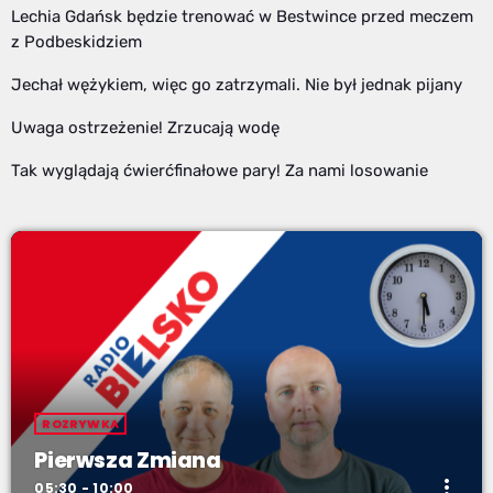
Lechia Gdańsk będzie trenować w Bestwince przed meczem
z Podbeskidziem
Jechał wężykiem, więc go zatrzymali. Nie był jednak pijany
Uwaga ostrzeżenie! Zrzucają wodę
Tak wyglądają ćwierćfinałowe pary! Za nami losowanie
ROZRYWKA
Pierwsza Zmiana
more_vert
05:30 - 10:00