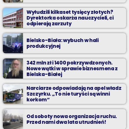
Wyłudzili kilkaset tysięcy złotych?
Dyrektorka oskarża nauczycieli, ci
odpierają zarzuty
Bielsko-Biała: wybuch w hali
produkcyjnej
342 mln zł i 1400 pokrzywdzonych.
Nowe wątki w sprawie biznesmena z
Bielska-Białej
Narciarze odpowiadają na apel władz
Szczyrku. „To nie turyści są winni
korkom”
Od soboty nowa organizacja ruchu.
Przed nami dwa lata utrudnień!