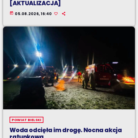
[AKTUALIZACJA]
today
05.08.2026, 16:40
POWIAT BIELSKI
Woda odcięła im drogę. Nocna akcja
ratunkowa