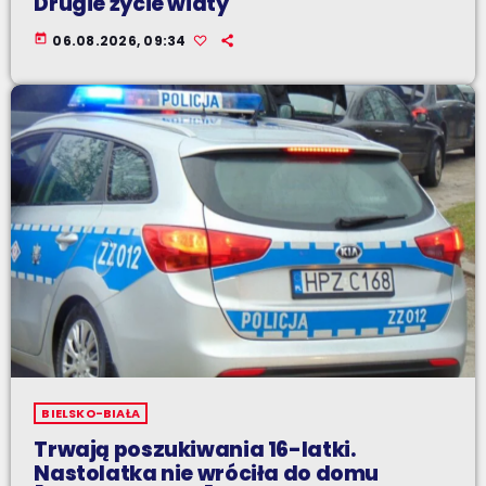
Drugie życie wiaty
today
06.08.2026, 09:34
BIELSKO-BIAŁA
Trwają poszukiwania 16-latki.
Nastolatka nie wróciła do domu