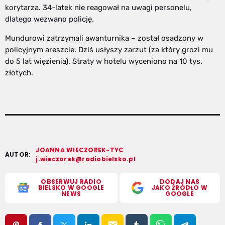
korytarza. 34-latek nie reagował na uwagi personelu,
dlatego wezwano policję.
Mundurowi zatrzymali awanturnika – został osadzony w
policyjnym areszcie. Dziś usłyszy zarzut (za który grozi mu
do 5 lat więzienia). Straty w hotelu wyceniono na 10 tys.
złotych.
JOANNA WIECZOREK-TYC
AUTOR:
j.wieczorek@radiobielsko.pl
OBSERWUJ RADIO
DODAJ NAS
BIELSKO W GOOGLE
JAKO ŹRÓDŁO W
NEWS
GOOGLE
email