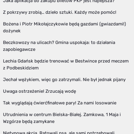
Jaka aplikacja do zakupu biletów PKP jest najlepsza?
Z pokrzywy zrobią… dzieło sztuki. Każdy może pomóc!
Bożena i Piotr Mikołajczykowie będą gazdami (gwiazdami!)
dożynek
Beczkowozy na ulicach? Gmina uspokaja: to działania
zapobiegawcze
Lechia Gdańsk będzie trenować w Bestwince przed meczem
z Podbeskidziem
Jechał wężykiem, więc go zatrzymali. Nie był jednak pijany
Uwaga ostrzeżenie! Zrzucają wodę
Tak wyglądają ćwierćfinałowe pary! Za nami losowanie
Utrudnienia w centrum Bielska-Białej. Zamkowa, 1 Maja i
Wzgórze będą zamykane
Nietypowa akcja. Ratowali psa, ale sami potrzebowali