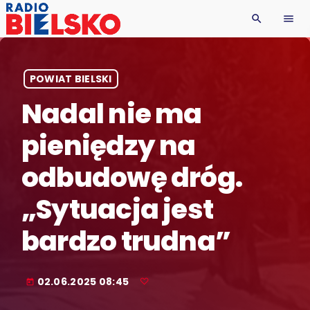
search
menu
POWIAT BIELSKI
Nadal nie ma
pieniędzy na
odbudowę dróg.
„Sytuacja jest
bardzo trudna”
02.06.2025 08:45
today