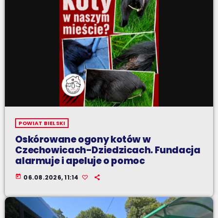
POWIAT BIELSKI
Oskórowane ogony kotów w
Czechowicach-Dziedzicach. Fundacja
alarmuje i apeluje o pomoc
today
06.08.2026, 11:14