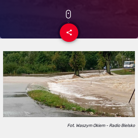
share
email
Fot. Waszym Okiem - Radio Bielsko