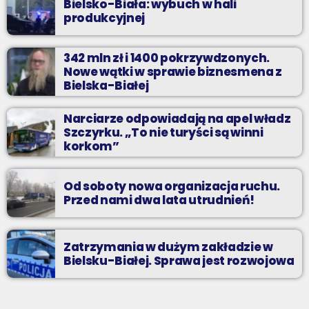
Bielsko-Biała: wybuch w hali
produkcyjnej
342 mln zł i 1400 pokrzywdzonych.
Nowe wątki w sprawie biznesmena z
Bielska-Białej
Narciarze odpowiadają na apel władz
Szczyrku. „To nie turyści są winni
korkom”
Od soboty nowa organizacja ruchu.
Przed nami dwa lata utrudnień!
Zatrzymania w dużym zakładzie w
Bielsku-Białej. Sprawa jest rozwojowa