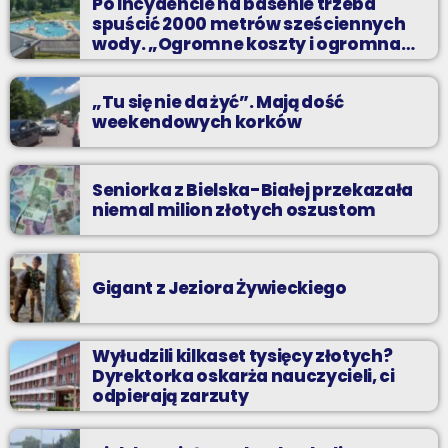
Po incydencie na basenie trzeba
spuścić 2000 metrów sześciennych
wody. „Ogromne koszty i ogromna
praca”
„Tu się nie da żyć”. Mają dość
weekendowych korków
Seniorka z Bielska-Białej przekazała
niemal milion złotych oszustom
Gigant z Jeziora Żywieckiego
Wyłudzili kilkaset tysięcy złotych?
Dyrektorka oskarża nauczycieli, ci
odpierają zarzuty