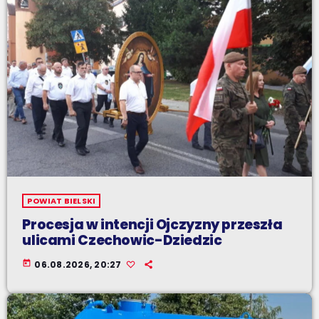
POWIAT BIELSKI
Procesja w intencji Ojczyzny przeszła
ulicami Czechowic-Dziedzic
today
06.08.2026, 20:27