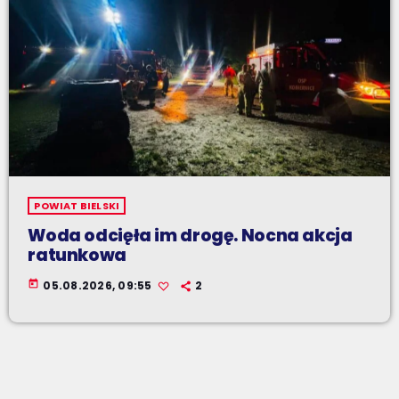
POWIAT BIELSKI
Woda odcięła im drogę. Nocna akcja
ratunkowa
today
05.08.2026, 09:55
2