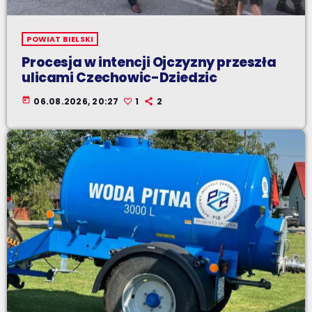
POWIAT BIELSKI
Procesja w intencji Ojczyzny przeszła
ulicami Czechowic-Dziedzic
today
06.08.2026, 20:27
1
2