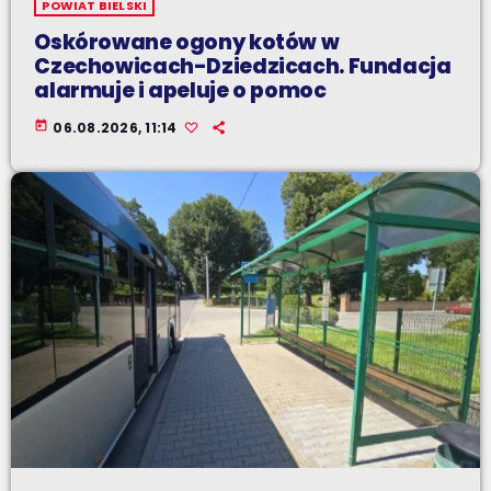
POWIAT BIELSKI
Oskórowane ogony kotów w
Czechowicach-Dziedzicach. Fundacja
alarmuje i apeluje o pomoc
today
06.08.2026, 11:14