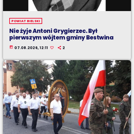
POWIAT BIELSKI
Nie żyje Antoni Grygierzec. Był
pierwszym wójtem gminy Bestwina
today
07.08.2026, 12:11
2