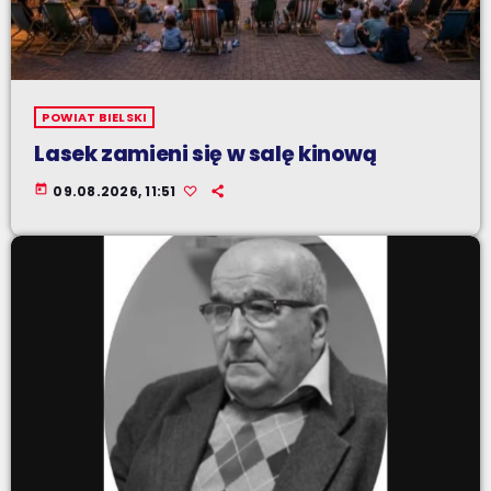
POWIAT BIELSKI
Lasek zamieni się w salę kinową
today
09.08.2026, 11:51