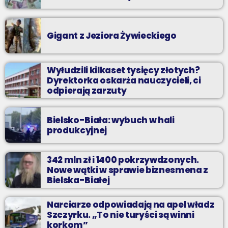
Gigant z Jeziora Żywieckiego
Wyłudzili kilkaset tysięcy złotych?
Dyrektorka oskarża nauczycieli, ci
odpierają zarzuty
Bielsko-Biała: wybuch w hali
produkcyjnej
342 mln zł i 1400 pokrzywdzonych.
Nowe wątki w sprawie biznesmena z
Bielska-Białej
Narciarze odpowiadają na apel władz
Szczyrku. „To nie turyści są winni
korkom”