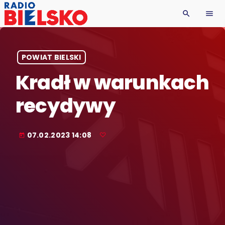
search
menu
POWIAT BIELSKI
Kradł w warunkach
recydywy
07.02.2023 14:08
today