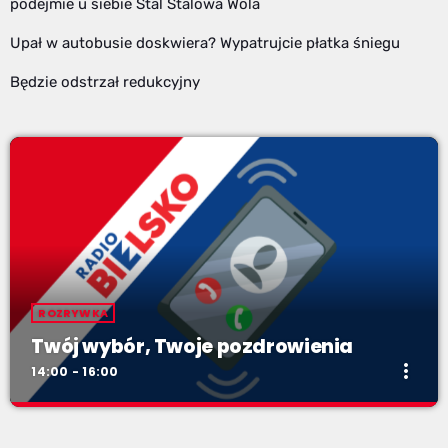
podejmie u siebie Stal Stalowa Wola
Upał w autobusie doskwiera? Wypatrujcie płatka śniegu
Będzie odstrzał redukcyjny
ROZRYWKA
Twój wybór, Twoje pozdrowienia
more_vert
14:00 - 16:00
Twój wybór, Twoje pozdrowienia
close