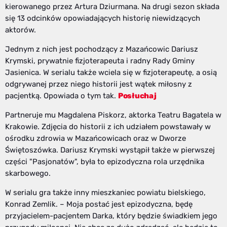
kierowanego przez Artura Dziurmana. Na drugi sezon składa
się 13 odcinków opowiadających historię niewidzących
aktorów.
Jednym z nich jest pochodzący z Mazańcowic Dariusz
Krymski, prywatnie fizjoterapeuta i radny Rady Gminy
Jasienica. W serialu także wciela się w fizjoterapeutę, a osią
odgrywanej przez niego historii jest wątek miłosny z
pacjentką. Opowiada o tym tak.
Posłuchaj
Partneruje mu Magdalena Piskorz, aktorka Teatru Bagatela w
Krakowie. Zdjęcia do historii z ich udziałem powstawały w
ośrodku zdrowia w Mazańcowicach oraz w Dworze
Świętoszówka. Dariusz Krymski wystąpił także w pierwszej
części "Pasjonatów", była to epizodyczna rola urzędnika
skarbowego.
W serialu gra także inny mieszkaniec powiatu bielskiego,
Konrad Zemlik. – Moja postać jest epizodyczna, będę
przyjacielem-pacjentem Darka, który będzie świadkiem jego