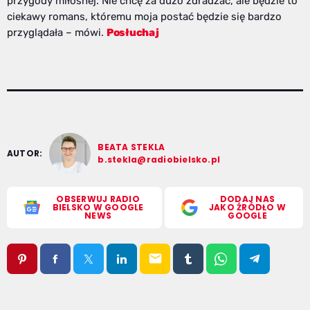
przygody miłosnej. Nie chcę za dużo zdradzać, ale będzie to
ciekawy romans, któremu moja postać będzie się bardzo
przyglądała – mówi.
Posłuchaj
BEATA STEKLA
AUTOR:
b.stekla@radiobielsko.pl
OBSERWUJ RADIO
DODAJ NAS
BIELSKO W GOOGLE
JAKO ŹRÓDŁO W
NEWS
GOOGLE
email