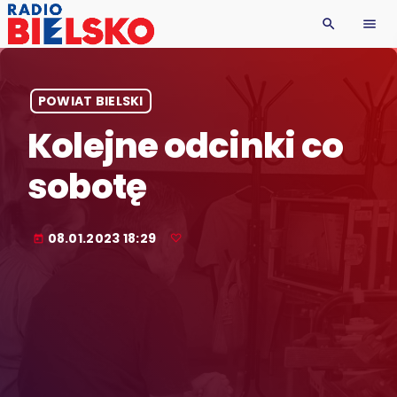
search
menu
POWIAT BIELSKI
Kolejne odcinki co
sobotę
08.01.2023 18:29
today