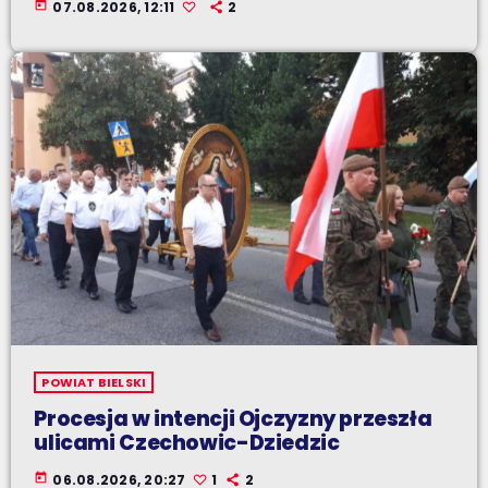
today
07.08.2026, 12:11
2
POWIAT BIELSKI
Procesja w intencji Ojczyzny przeszła
ulicami Czechowic-Dziedzic
today
06.08.2026, 20:27
1
2