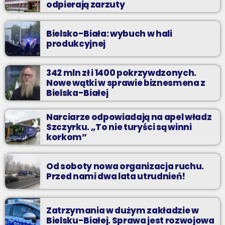
odpierają zarzuty
Bielsko-Biała: wybuch w hali
produkcyjnej
342 mln zł i 1400 pokrzywdzonych.
Nowe wątki w sprawie biznesmena z
Bielska-Białej
Narciarze odpowiadają na apel władz
Szczyrku. „To nie turyści są winni
korkom”
Od soboty nowa organizacja ruchu.
Przed nami dwa lata utrudnień!
Zatrzymania w dużym zakładzie w
Bielsku-Białej. Sprawa jest rozwojowa