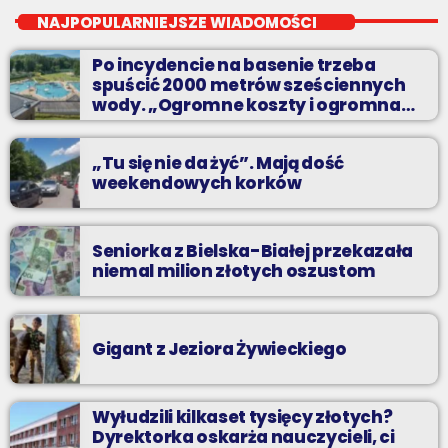
Niedziele od 14 do 16
NAJPOPULARNIEJSZE WIADOMOŚCI
Zadzwoń do nas, wybierz jedną z dwóch muzycznych
Po incydencie na basenie trzeba
propozycji i pozdrów bliskich na żywo w Radiu BIELSKO.
spuścić 2000 metrów sześciennych
wody. „Ogromne koszty i ogromna
praca”
„Tu się nie da żyć”. Mają dość
weekendowych korków
Seniorka z Bielska-Białej przekazała
niemal milion złotych oszustom
Gigant z Jeziora Żywieckiego
Wyłudzili kilkaset tysięcy złotych?
Dyrektorka oskarża nauczycieli, ci