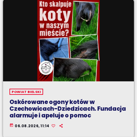
POWIAT BIELSKI
Oskórowane ogony kotów w
Czechowicach-Dziedzicach. Fundacja
alarmuje i apeluje o pomoc
today
06.08.2026, 11:14