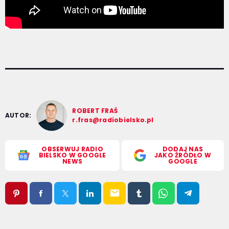
ROBERT FRAŚ
AUTOR:
r.fras@radiobielsko.pl
OBSERWUJ RADIO
DODAJ NAS
BIELSKO W GOOGLE
JAKO ŹRÓDŁO W
NEWS
GOOGLE
email