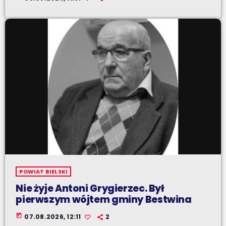
POWIAT BIELSKI
Nie żyje Antoni Grygierzec. Był
pierwszym wójtem gminy Bestwina
today
07.08.2026, 12:11
2