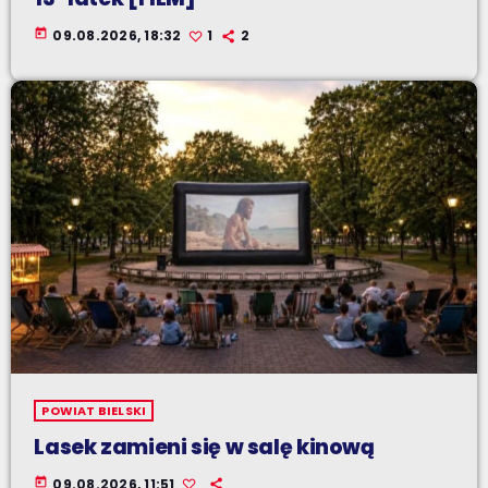
today
09.08.2026, 18:32
1
2
POWIAT BIELSKI
Lasek zamieni się w salę kinową
today
09.08.2026, 11:51