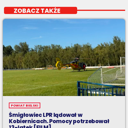
ZOBACZ TAKŻE
POWIAT BIELSKI
Śmigłowiec LPR lądował w
Kobiernicach. Pomocy potrzebował
13-latek [FILM]