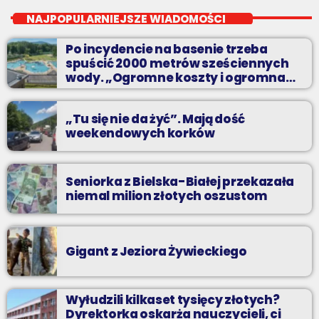
do poniedziałku do piątku od 13 do 16
NAJPOPULARNIEJSZE WIADOMOŚCI
jak atrakcyjnie spędzić czas w regionie, jak ominąć korki i jak
Po incydencie na basenie trzeba
odpocząć?
spuścić 2000 metrów sześciennych
wody. „Ogromne koszty i ogromna
praca”
„Tu się nie da żyć”. Mają dość
weekendowych korków
Seniorka z Bielska-Białej przekazała
niemal milion złotych oszustom
Gigant z Jeziora Żywieckiego
Wyłudzili kilkaset tysięcy złotych?
Dyrektorka oskarża nauczycieli, ci