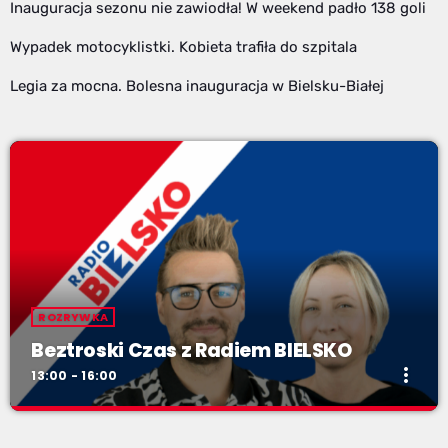
Inauguracja sezonu nie zawiodła! W weekend padło 138 goli
Wypadek motocyklistki. Kobieta trafiła do szpitala
Legia za mocna. Bolesna inauguracja w Bielsku-Białej
ROZRYWKA
Beztroski Czas z Radiem BIELSKO
more_vert
13:00 - 16:00
Beztroski Czas z Radiem BIELSKO
close