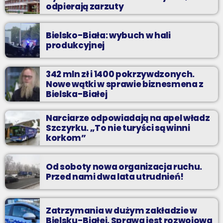
odpierają zarzuty
Bielsko-Biała: wybuch w hali
produkcyjnej
342 mln zł i 1400 pokrzywdzonych.
Nowe wątki w sprawie biznesmena z
Bielska-Białej
Narciarze odpowiadają na apel władz
Szczyrku. „To nie turyści są winni
korkom”
Od soboty nowa organizacja ruchu.
Przed nami dwa lata utrudnień!
Zatrzymania w dużym zakładzie w
Bielsku-Białej. Sprawa jest rozwojowa