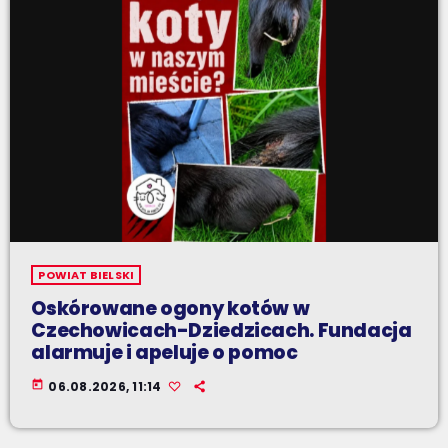
POWIAT BIELSKI
Oskórowane ogony kotów w
Czechowicach-Dziedzicach. Fundacja
alarmuje i apeluje o pomoc
today
06.08.2026, 11:14