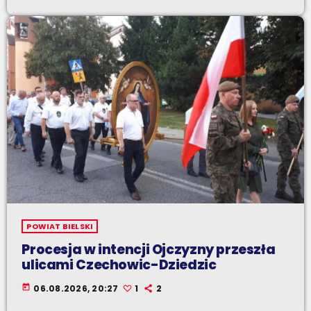
POWIAT BIELSKI
Procesja w intencji Ojczyzny przeszła
ulicami Czechowic-Dziedzic
today
06.08.2026, 20:27
1
2