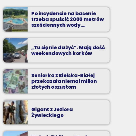
piątki od 20 do północy
Po incydencie na basenie
Kilkadziesiąt minut energetycznych beatów.
trzeba spuścić 2000 metrów
sześciennych wody.
„Ogromne koszty i ogromna
praca”
„Tu się nie da żyć”. Mają dość
weekendowych korków
Seniorka z Bielska-Białej
przekazała niemal milion
złotych oszustom
Gigant z Jeziora
Żywieckiego