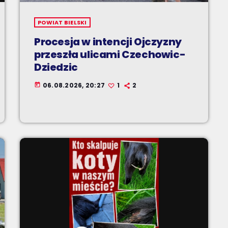
POWIAT BIELSKI
Procesja w intencji Ojczyzny
przeszła ulicami Czechowic-
Dziedzic
06.08.2026, 20:27
1
2
today