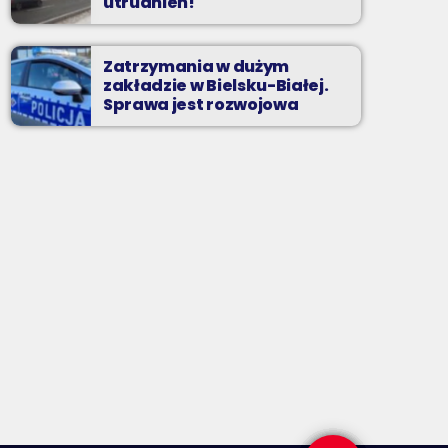
utrudnień!
Zatrzymania w dużym
zakładzie w Bielsku-Białej.
Sprawa jest rozwojowa