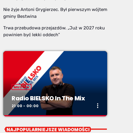
Nie żyje Antoni Grygierzec. Był pierwszym wójtem
gminy Bestwina
Trwa przebudowa przejazdów. „Już w 2027 roku
powinien być lekki oddech”
MUZYKA
Radio BIELSKO In The Mix
more_vert
21:00 - 00:00
close
Radio BIELSKO In The Mix
NAJPOPULARNIEJSZE WIADOMOŚCI