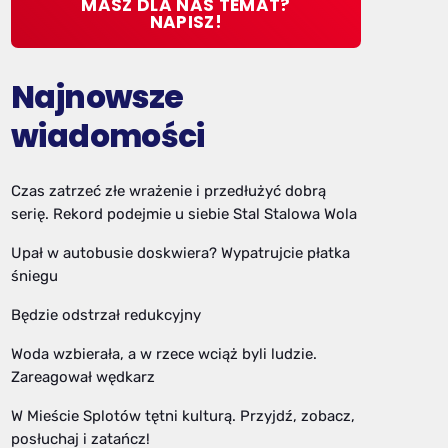
MASZ DLA NAS TEMAT?
NAPISZ!
Najnowsze
wiadomości
Czas zatrzeć złe wrażenie i przedłużyć dobrą
serię. Rekord podejmie u siebie Stal Stalowa Wola
Upał w autobusie doskwiera? Wypatrujcie płatka
śniegu
Będzie odstrzał redukcyjny
Woda wzbierała, a w rzece wciąż byli ludzie.
Zareagował wędkarz
W Mieście Splotów tętni kulturą. Przyjdź, zobacz,
posłuchaj i zatańcz!