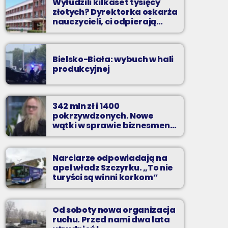
Wyłudzili kilkaset tysięcy
złotych? Dyrektorka oskarża
nauczycieli, ci odpierają
zarzuty
Bielsko-Biała: wybuch w hali
produkcyjnej
342 mln zł i 1400
pokrzywdzonych. Nowe
wątki w sprawie biznesmena
z Bielska-Białej
Narciarze odpowiadają na
apel władz Szczyrku. „To nie
turyści są winni korkom”
Od soboty nowa organizacja
ruchu. Przed nami dwa lata