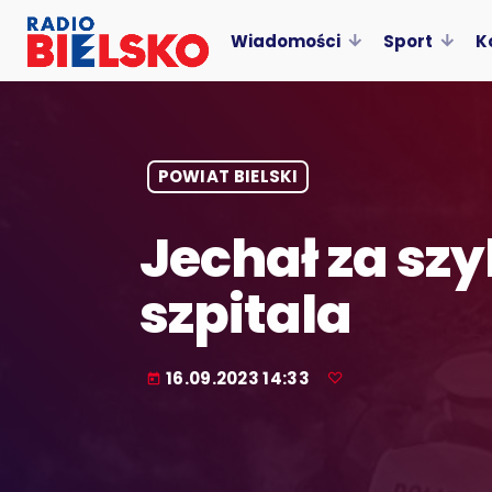
Wiadomości
Sport
K
POWIAT BIELSKI
Jechał za szy
szpitala
16.09.2023 14:33
today