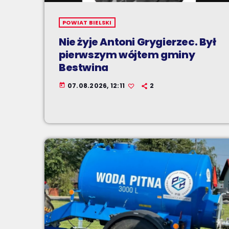
POWIAT BIELSKI
Nie żyje Antoni Grygierzec. Był
pierwszym wójtem gminy
Bestwina
07.08.2026, 12:11
2
today