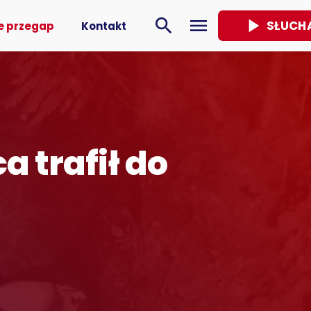
play_arrow
search
menu
SŁUCH
e przegap
Kontakt
a trafił do