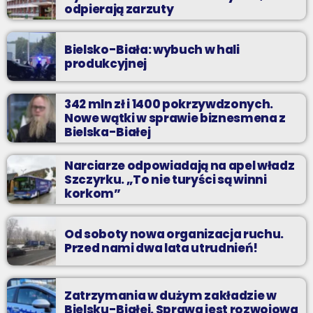
odpierają zarzuty
Bielsko-Biała: wybuch w hali
produkcyjnej
342 mln zł i 1400 pokrzywdzonych.
Nowe wątki w sprawie biznesmena z
Bielska-Białej
Narciarze odpowiadają na apel władz
Szczyrku. „To nie turyści są winni
korkom”
Od soboty nowa organizacja ruchu.
Przed nami dwa lata utrudnień!
Zatrzymania w dużym zakładzie w
Bielsku-Białej. Sprawa jest rozwojowa