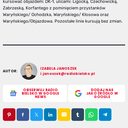
kursować objazdem: DK-1, ulicami: Ligocką, Czechowicką,
Zabrzeską, Korfantego z pominięciem przystanków
Waryńskiego/ Ochodzka, Waryńskiego/ Kłosowa oraz
Waryńskiego/Objazdowa. Pozostałe linie kursują bez zmian.
IZABELA JANOSZEK
AUTOR:
i.janoszek@radiobielsko.pl
OBSERWUJ RADIO
DODAJ NAS
BIELSKO W GOOGLE
JAKO ŹRÓDŁO W
NEWS
GOOGLE
email