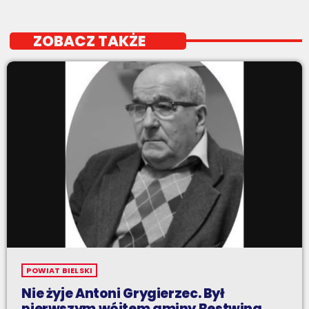
ZOBACZ TAKŻE
POWIAT BIELSKI
Nie żyje Antoni Grygierzec. Był
pierwszym wójtem gminy Bestwina