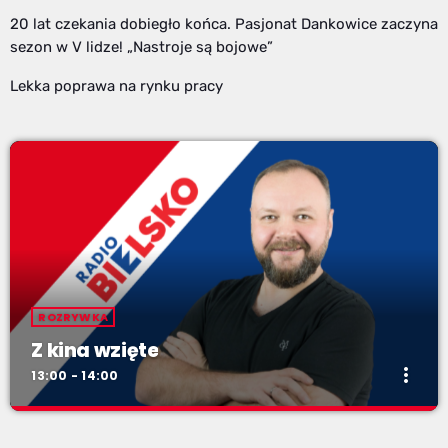
20 lat czekania dobiegło końca. Pasjonat Dankowice zaczyna
sezon w V lidze! „Nastroje są bojowe”
Lekka poprawa na rynku pracy
ROZRYWKA
Z kina wzięte
more_vert
13:00 - 14:00
Z kina wzięte
close