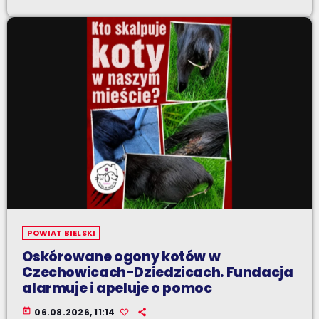
POWIAT BIELSKI
Oskórowane ogony kotów w
Czechowicach-Dziedzicach. Fundacja
alarmuje i apeluje o pomoc
today
06.08.2026, 11:14