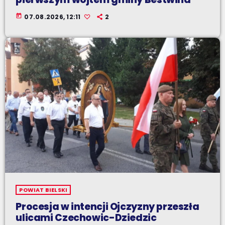
today
07.08.2026, 12:11
2
POWIAT BIELSKI
Procesja w intencji Ojczyzny przeszła
ulicami Czechowic-Dziedzic