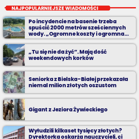
Soboty od 13 do 14
NAJPOPULARNIEJSZE WIADOMOŚCI
Z Kina Wzięte to audycja w której film występuje roli głównej.
Po incydencie na basenie trzeba
spuścić 2000 metrów sześciennych
wody. „Ogromne koszty i ogromna
praca”
„Tu się nie da żyć”. Mają dość
weekendowych korków
Seniorka z Bielska-Białej przekazała
niemal milion złotych oszustom
Gigant z Jeziora Żywieckiego
Wyłudzili kilkaset tysięcy złotych?
Dyrektorka oskarża nauczycieli, ci