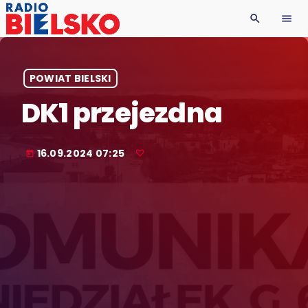
search
menu
POWIAT BIELSKI
DK1 przejezdna
16.09.2024 07:25
today