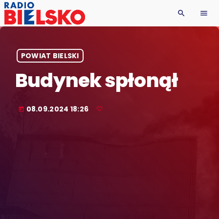
search
menu
POWIAT BIELSKI
Budynek spłonął
08.09.2024 18:26
today