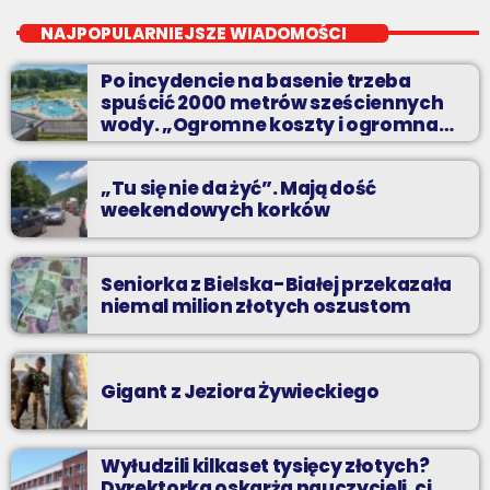
od poniedziałku do piątku od 5:30
NAJPOPULARNIEJSZE WIADOMOŚCI
Codziennie od poniedziałku do piątku od 5:30 do 10.
Po incydencie na basenie trzeba
spuścić 2000 metrów sześciennych
wody. „Ogromne koszty i ogromna
praca”
„Tu się nie da żyć”. Mają dość
weekendowych korków
Seniorka z Bielska-Białej przekazała
niemal milion złotych oszustom
Gigant z Jeziora Żywieckiego
Wyłudzili kilkaset tysięcy złotych?
Dyrektorka oskarża nauczycieli, ci