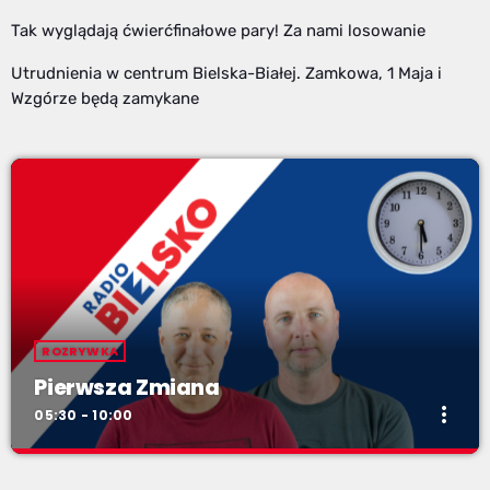
Tak wyglądają ćwierćfinałowe pary! Za nami losowanie
Utrudnienia w centrum Bielska-Białej. Zamkowa, 1 Maja i
Wzgórze będą zamykane
ROZRYWKA
Pierwsza Zmiana
more_vert
05:30 - 10:00
Pierwsza Zmiana
close