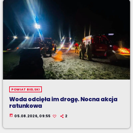
POWIAT BIELSKI
Woda odcięła im drogę. Nocna akcja
ratunkowa
today
05.08.2026, 09:55
2