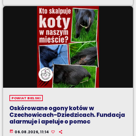
POWIAT BIELSKI
Oskórowane ogony kotów w
Czechowicach-Dziedzicach. Fundacja
alarmuje i apeluje o pomoc
today
06.08.2026, 11:14