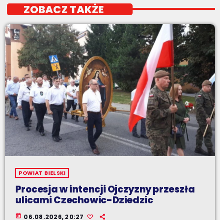
ZOBACZ TAKŻE
POWIAT BIELSKI
Procesja w intencji Ojczyzny przeszła
ulicami Czechowic-Dziedzic
today
06.08.2026, 20:27