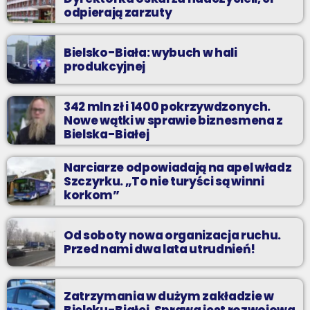
odpierają zarzuty
Bielsko-Biała: wybuch w hali
produkcyjnej
342 mln zł i 1400 pokrzywdzonych.
Nowe wątki w sprawie biznesmena z
Bielska-Białej
Narciarze odpowiadają na apel władz
Szczyrku. „To nie turyści są winni
korkom”
Od soboty nowa organizacja ruchu.
Przed nami dwa lata utrudnień!
Zatrzymania w dużym zakładzie w
Bielsku-Białej. Sprawa jest rozwojowa