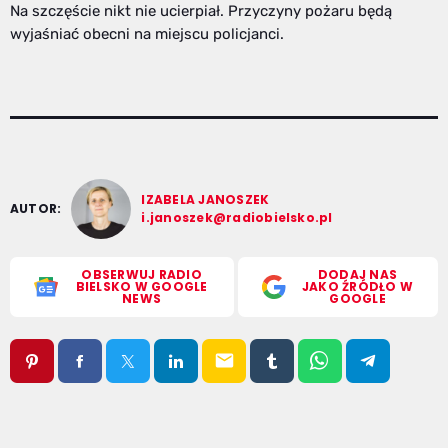
Na szczęście nikt nie ucierpiał. Przyczyny pożaru będą
wyjaśniać obecni na miejscu policjanci.
IZABELA JANOSZEK
AUTOR:
i.janoszek@radiobielsko.pl
OBSERWUJ RADIO
DODAJ NAS
BIELSKO W GOOGLE
JAKO ŹRÓDŁO W
NEWS
GOOGLE
email