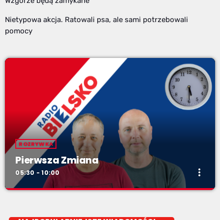
Wzgórze będą zamykane
Nietypowa akcja. Ratowali psa, ale sami potrzebowali
pomocy
ROZRYWKA
Pierwsza Zmiana
more_vert
05:30 - 10:00
Pierwsza Zmiana
close
od poniedziałku do piątku od 5:30