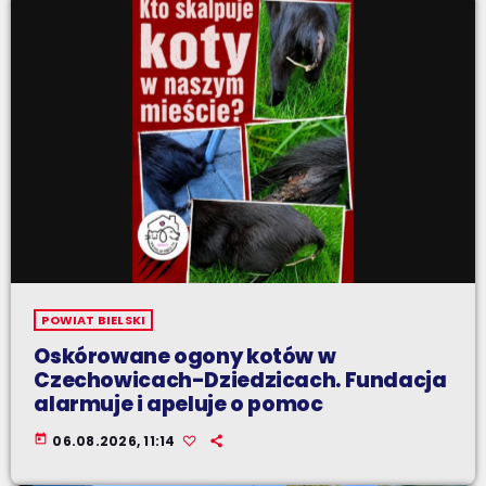
POWIAT BIELSKI
Oskórowane ogony kotów w
Czechowicach-Dziedzicach. Fundacja
alarmuje i apeluje o pomoc
today
06.08.2026, 11:14