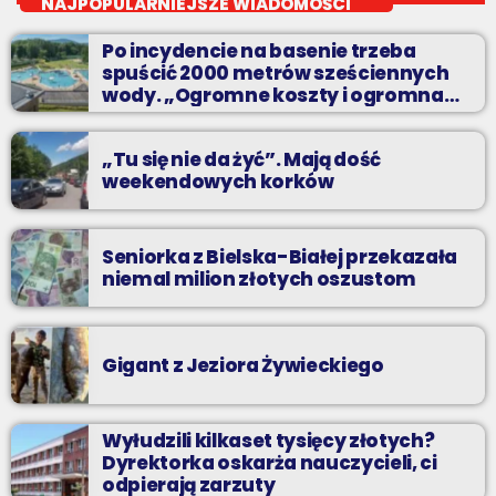
NAJPOPULARNIEJSZE WIADOMOŚCI
Codziennie od poniedziałku do piątku od 5:30 do 10.
Po incydencie na basenie trzeba
spuścić 2000 metrów sześciennych
wody. „Ogromne koszty i ogromna
praca”
„Tu się nie da żyć”. Mają dość
weekendowych korków
Seniorka z Bielska-Białej przekazała
niemal milion złotych oszustom
Gigant z Jeziora Żywieckiego
Wyłudzili kilkaset tysięcy złotych?
Dyrektorka oskarża nauczycieli, ci
odpierają zarzuty