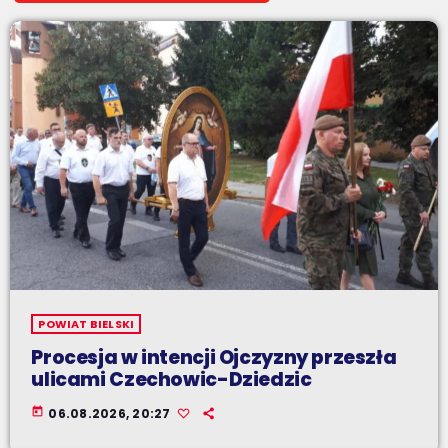
POWIAT BIELSKI
Procesja w intencji Ojczyzny przeszła
ulicami Czechowic-Dziedzic
today
06.08.2026, 20:27