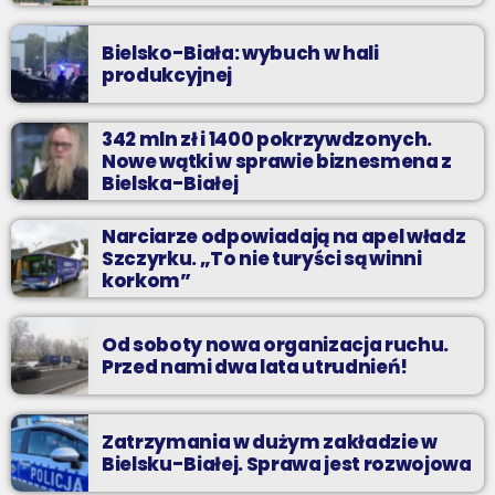
Bielsko-Biała: wybuch w hali
produkcyjnej
342 mln zł i 1400 pokrzywdzonych.
Nowe wątki w sprawie biznesmena z
Bielska-Białej
Narciarze odpowiadają na apel władz
Szczyrku. „To nie turyści są winni
korkom”
Od soboty nowa organizacja ruchu.
Przed nami dwa lata utrudnień!
Zatrzymania w dużym zakładzie w
Bielsku-Białej. Sprawa jest rozwojowa