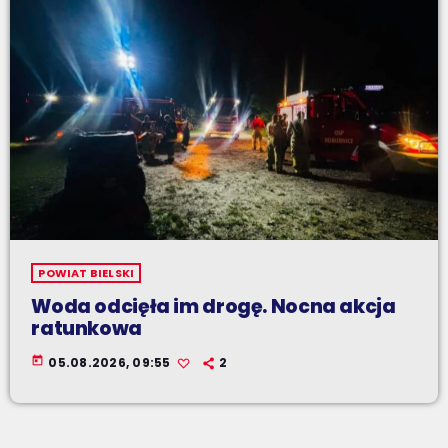
POWIAT BIELSKI
Woda odcięła im drogę. Nocna akcja
ratunkowa
today
05.08.2026, 09:55
2