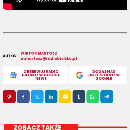
WIKTOR MARTOSZ
AUTOR:
w.martosz@radiobielsko.pl
OBSERWUJ RADIO
DODAJ NAS
BIELSKO W GOOGLE
JAKO ŹRÓDŁO W
NEWS
GOOGLE
email
ZOBACZ TAKŻE