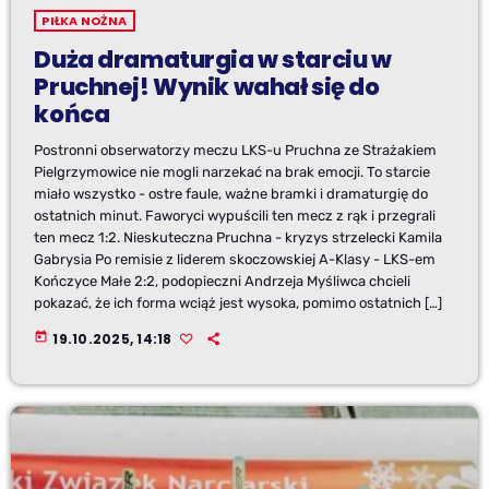
PIŁKA NOŻNA
Duża dramaturgia w starciu w
Pruchnej! Wynik wahał się do
końca
Postronni obserwatorzy meczu LKS-u Pruchna ze Strażakiem
Pielgrzymowice nie mogli narzekać na brak emocji. To starcie
miało wszystko - ostre faule, ważne bramki i dramaturgię do
ostatnich minut. Faworyci wypuścili ten mecz z rąk i przegrali
ten mecz 1:2. Nieskuteczna Pruchna - kryzys strzelecki Kamila
Gabrysia Po remisie z liderem skoczowskiej A-Klasy - LKS-em
Kończyce Małe 2:2, podopieczni Andrzeja Myśliwca chcieli
pokazać, że ich forma wciąż jest wysoka, pomimo ostatnich […]
today
19.10.2025, 14:18