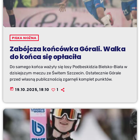
PIŁKA NOŻNA
Zabójcza końcówka Górali. Walka
do końca się opłaciła
Do samego końca ważyły się losy Podbeskidzia Bielsko-Biała w
dzisiejszym meczu ze Świtem Szczecin. Ostatecznie Górale
przed własną publicznością zgarnęli komplet punktów.
today
19.10.2025, 18:10
1