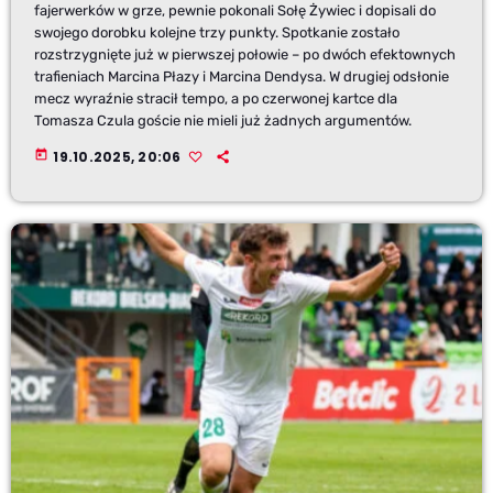
fajerwerków w grze, pewnie pokonali Sołę Żywiec i dopisali do
swojego dorobku kolejne trzy punkty. Spotkanie zostało
rozstrzygnięte już w pierwszej połowie – po dwóch efektownych
trafieniach Marcina Płazy i Marcina Dendysa. W drugiej odsłonie
mecz wyraźnie stracił tempo, a po czerwonej kartce dla
Tomasza Czula goście nie mieli już żadnych argumentów.
today
19.10.2025, 20:06