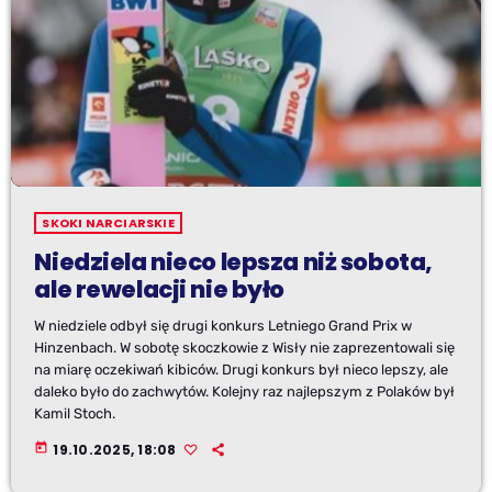
SKOKI NARCIARSKIE
Niedziela nieco lepsza niż sobota,
ale rewelacji nie było
W niedziele odbył się drugi konkurs Letniego Grand Prix w
Hinzenbach. W sobotę skoczkowie z Wisły nie zaprezentowali się
na miarę oczekiwań kibiców. Drugi konkurs był nieco lepszy, ale
daleko było do zachwytów. Kolejny raz najlepszym z Polaków był
Kamil Stoch.
today
19.10.2025, 18:08