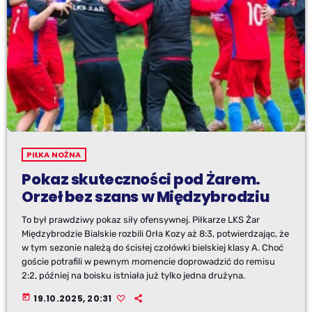
PIŁKA NOŻNA
Pokaz skuteczności pod Żarem.
Orzeł bez szans w Międzybrodziu
To był prawdziwy pokaz siły ofensywnej. Piłkarze LKS Żar
Międzybrodzie Bialskie rozbili Orła Kozy aż 8:3, potwierdzając, że
w tym sezonie należą do ścisłej czołówki bielskiej klasy A. Choć
goście potrafili w pewnym momencie doprowadzić do remisu
2:2, później na boisku istniała już tylko jedna drużyna.
today
19.10.2025, 20:31