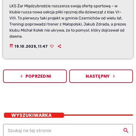
LKS Żar Międzybrodzie rozszerza swoją ofertę sportową – w
klubie rusza nowa sekcja piłki ręcznej dla dziewcząt z klas VI–
VIII. To pierwszy taki projekt w gminie Czernichów od wielu lat.
Treningi poprowadzi trener z Małopolski, Jakub Zdrada, a prezes
klubu Michał Kołek nie ukrywa, że to pomysł, który dojrzewał od
dawna.
today
19.10.2025, 11:47
POPRZEDNI
NASTĘPNY
navigate_before
navigate_next
WYSZUKIWARKA
search