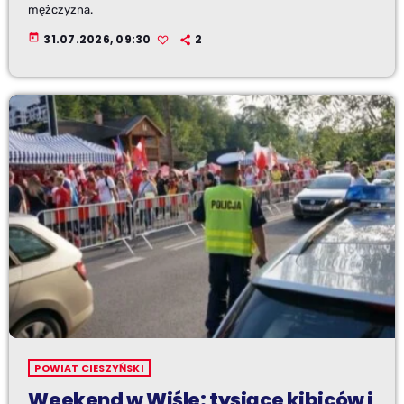
mężczyzna.
today
31.07.2026, 09:30
2
POWIAT CIESZYŃSKI
Weekend w Wiśle: tysiące kibiców i