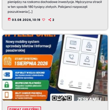
pieniędzy na rzekomo dochodowe inwestycje. Mężczyzna stracił
w ten sposób 180 tysięcy złotych. Policjanci rozpoczęli
poszukiwania […]
today
03.08.2026, 10:19
2
POWIAT CIESZYŃSKI