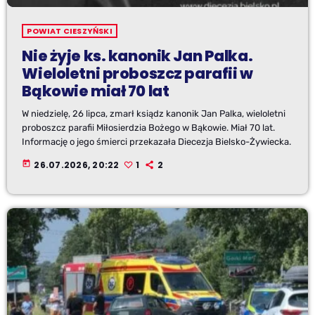
POWIAT CIESZYŃSKI
Nie żyje ks. kanonik Jan Palka.
Wieloletni proboszcz parafii w
Bąkowie miał 70 lat
W niedzielę, 26 lipca, zmarł ksiądz kanonik Jan Palka, wieloletni
proboszcz parafii Miłosierdzia Bożego w Bąkowie. Miał 70 lat.
Informację o jego śmierci przekazała Diecezja Bielsko-Żywiecka.
today
26.07.2026, 20:22
1
2