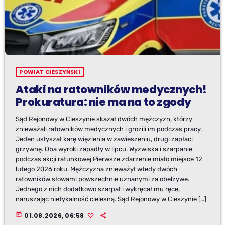
POWIAT CIESZYŃSKI
Ataki na ratowników medycznych!
Prokuratura: nie ma na to zgody
Sąd Rejonowy w Cieszynie skazał dwóch mężczyzn, którzy
znieważali ratowników medycznych i grozili im podczas pracy.
Jeden usłyszał karę więzienia w zawieszeniu, drugi zapłaci
grzywnę. Oba wyroki zapadły w lipcu. Wyzwiska i szarpanie
podczas akcji ratunkowej Pierwsze zdarzenie miało miejsce 12
lutego 2026 roku. Mężczyzna znieważył wtedy dwóch
ratowników słowami powszechnie uznanymi za obelżywe.
Jednego z nich dodatkowo szarpał i wykręcał mu ręce,
naruszając nietykalność cielesną. Sąd Rejonowy w Cieszynie […]
today
01.08.2026, 06:58