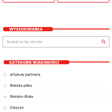
WYSZUKIWARKA
search
KATEGORIE WIADOMOŚCI
artykuły partnera
Bielska piłka
Bielsko-Biała
Cieszyn