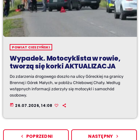
POWIAT CIESZYŃSKI
Wypadek. Motocyklista w rowie,
tworzą się korki AKTUALIZACJA
Do zdarzenia drogowego doszło na ulicy Góreckiej na granicy
Brennej i Górek Małych, w pobliżu Chlebowej Chaty. Według
wstępnych informacji zderzyły się motocykl i samochód
osobowy.
today
26.07.2026, 14:08
POPRZEDNI
NASTĘPNY
navigate_before
navigate_next