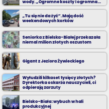
wody. „Ogromne koszty i ogromna
praca”
„Tu się nie da żyć”. Mają dość
weekendowych korków
Seniorka z Bielska-Białej przekazała
niemal milion złotych oszustom
Gigant z Jeziora Żywieckiego
Wyłudzili kilkaset tysięcy złotych?
Dyrektorka oskarża nauczycieli, ci
odpierają zarzuty
Bielsko-Biała: wybuch w hali
produkcyjnej