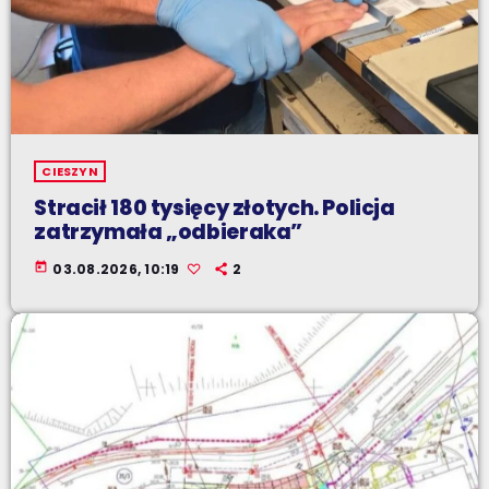
CIESZYN
Stracił 180 tysięcy złotych. Policja
zatrzymała „odbieraka”
today
03.08.2026, 10:19
2