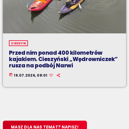
CIESZYN
Przed nim ponad 400 kilometrów
kajakiem. Cieszyński „Wędrowniczek”
rusza na podbój Narwi
today
19.07.2026, 08:01
MASZ DLA NAS TEMAT? NAPISZ!