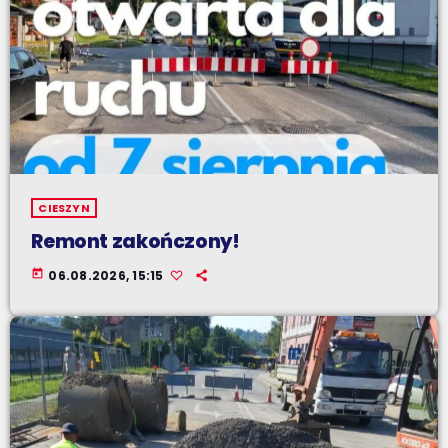
CIESZYN
Remont zakończony!
today
06.08.2026, 15:15