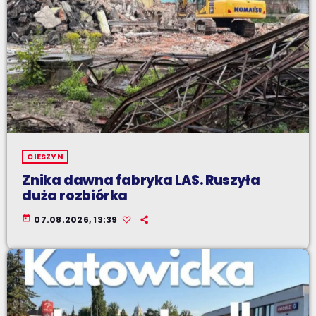
CIESZYN
Znika dawna fabryka LAS. Ruszyła
duża rozbiórka
today
07.08.2026, 13:39