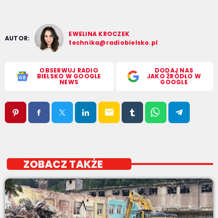
EWELINA KROCZEK
AUTOR:
technika@radiobielsko.pl
OBSERWUJ RADIO
DODAJ NAS
BIELSKO W GOOGLE
JAKO ŹRÓDŁO W
NEWS
GOOGLE
email
ZOBACZ TAKŻE