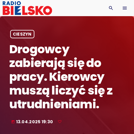
search
menu
CIESZYN
Drogowcy
zabierają się do
pracy. Kierowcy
muszą liczyć się z
utrudnieniami.
13.04.2025 19:30
today