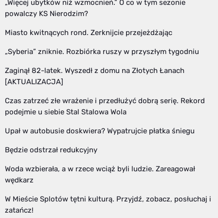
„Więcej ubytków niż wzmocnień.” O co w tym sezonie
powalczy KS Nierodzim?
Miasto kwitnących rond. Zerknijcie przejeżdżając
„Syberia” zniknie. Rozbiórka ruszy w przyszłym tygodniu
Zaginął 82-latek. Wyszedł z domu na Złotych Łanach
[AKTUALIZACJA]
Czas zatrzeć złe wrażenie i przedłużyć dobrą serię. Rekord
podejmie u siebie Stal Stalowa Wola
Upał w autobusie doskwiera? Wypatrujcie płatka śniegu
Będzie odstrzał redukcyjny
Woda wzbierała, a w rzece wciąż byli ludzie. Zareagował
wędkarz
W Mieście Splotów tętni kulturą. Przyjdź, zobacz, posłuchaj i
zatańcz!