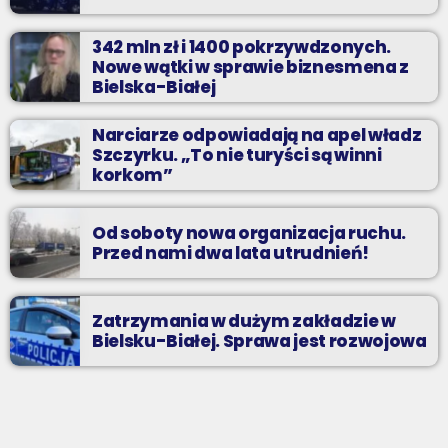
342 mln zł i 1400 pokrzywdzonych.
Nowe wątki w sprawie biznesmena z
Bielska-Białej
Narciarze odpowiadają na apel władz
Szczyrku. „To nie turyści są winni
korkom”
Od soboty nowa organizacja ruchu.
Przed nami dwa lata utrudnień!
Zatrzymania w dużym zakładzie w
Bielsku-Białej. Sprawa jest rozwojowa