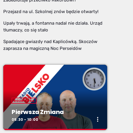
Przejazd na ul. Szkolnej znów będzie otwarty!
Upały trwają, a fontanna nadal nie działa. Urząd
tłumaczy, co się stało
Spadające gwiazdy nad Kaplicówką. Skoczów
zaprasza na magiczną Noc Perseidów
ROZRYWKA
Pierwsza Zmiana
more_vert
05:30 - 10:00