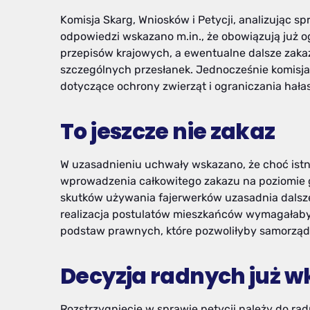
Komisja Skarg, Wniosków i Petycji, analizując s
odpowiedzi wskazano m.in., że obowiązują już o
przepisów krajowych, a ewentualne dalsze zak
szczególnych przesłanek. Jednocześnie komisja 
dotyczące ochrony zwierząt i ograniczania hała
To jeszcze nie zakaz
W uzasadnieniu uchwały wskazano, że choć istn
wprowadzenia całkowitego zakazu na poziomie 
skutków używania fajerwerków uzasadnia dalsze 
realizacja postulatów mieszkańców wymagałab
podstaw prawnych, które pozwoliłyby samorząd
Decyzja radnych już w
Rozstrzygnięcie w sprawie petycji należy do r