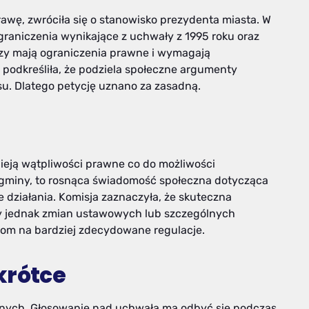
prawę, zwróciła się o stanowisko prezydenta miasta. W
graniczenia wynikające z uchwały z 1995 roku oraz
azy mają ograniczenia prawne i wymagają
podkreśliła, że podziela społeczne argumenty
su. Dlatego petycję uznano za zasadną.
ieją wątpliwości prawne co do możliwości
gminy, to rosnąca świadomość społeczna dotycząca
działania. Komisja zaznaczyła, że skuteczna
y jednak zmian ustawowych lub szczególnych
om na bardziej zdecydowane regulacje.
krótce
adnych. Głosowanie nad uchwałą ma odbyć się podczas