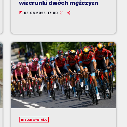
wizerunki dwóch mężczyzn
05.08.2026, 17:00
today
BIELSKO-BIAŁA