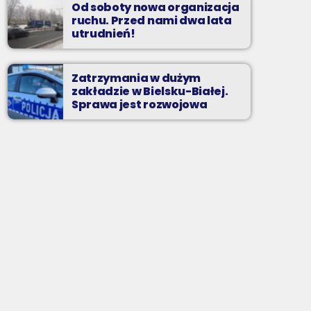
Od soboty nowa organizacja
ruchu. Przed nami dwa lata
utrudnień!
Zatrzymania w dużym
zakładzie w Bielsku-Białej.
Sprawa jest rozwojowa