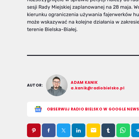
sesji Rady Miejskiej zaplanowanej na 28 maja. W
kierunku ograniczenia używania fajerwerków h
może wskazywać na kolejne działania w zakresi
terenie Bielska-Białej.
ADAM KANIK
AUTOR:
a.kanik@radiobielsko.pl
OBSERWUJ RADIO BIELSKO W GOOGLE NEW
email