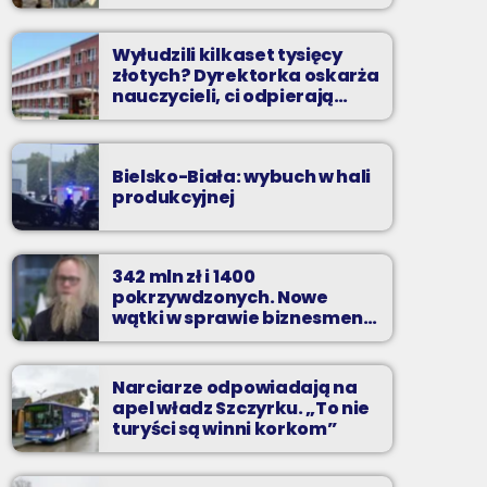
Wyłudzili kilkaset tysięcy
złotych? Dyrektorka oskarża
nauczycieli, ci odpierają
zarzuty
Bielsko-Biała: wybuch w hali
produkcyjnej
342 mln zł i 1400
pokrzywdzonych. Nowe
wątki w sprawie biznesmena
z Bielska-Białej
Narciarze odpowiadają na
apel władz Szczyrku. „To nie
turyści są winni korkom”