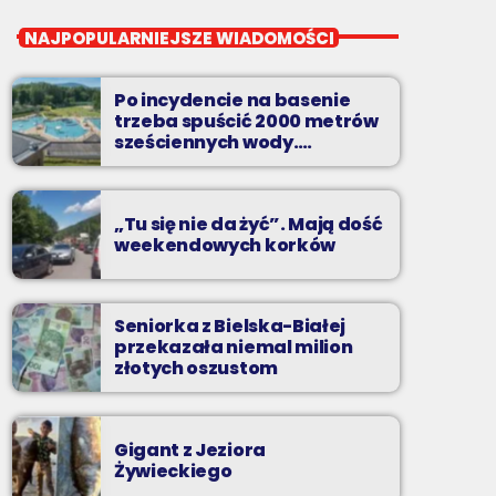
close
Pierwsza Zmiana
NAJPOPULARNIEJSZE WIADOMOŚCI
od poniedziałku do piątku od 5:30
Po incydencie na basenie
Codziennie od poniedziałku do piątku od 5:30
trzeba spuścić 2000 metrów
do 10.
sześciennych wody.
„Ogromne koszty i ogromna
praca”
„Tu się nie da żyć”. Mają dość
weekendowych korków
Seniorka z Bielska-Białej
przekazała niemal milion
złotych oszustom
Gigant z Jeziora
Żywieckiego