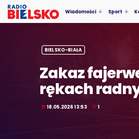
Wiadomości
Sport
K
BIELSKO-BIAŁA
Zakaz fajerw
rękach radn
18.05.2026 13:53
1
today