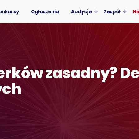
onkursy
Ogłoszenia
Audycje
Zespół
Ni
erków zasadny? De
ych