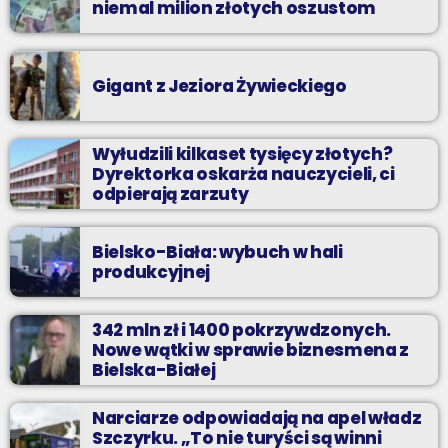
niemal milion złotych oszustom
Gigant z Jeziora Żywieckiego
Wyłudzili kilkaset tysięcy złotych?
Dyrektorka oskarża nauczycieli, ci
odpierają zarzuty
Bielsko-Biała: wybuch w hali
produkcyjnej
342 mln zł i 1400 pokrzywdzonych.
Nowe wątki w sprawie biznesmena z
Bielska-Białej
Narciarze odpowiadają na apel władz
Szczyrku. „To nie turyści są winni