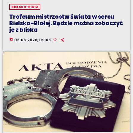
BIELSKO-BIAŁA
Trofeum mistrzostw świata w sercu
Bielska-Białej. Będzie można zobaczyć
je z bliska
today
06.08.2026, 09:08