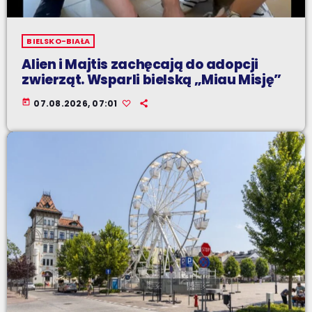
BIELSKO-BIAŁA
Alien i Majtis zachęcają do adopcji
zwierząt. Wsparli bielską „Miau Misję”
today
07.08.2026, 07:01