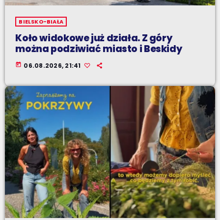
BIELSKO-BIAŁA
Koło widokowe już działa. Z góry
można podziwiać miasto i Beskidy
today
06.08.2026, 21:41