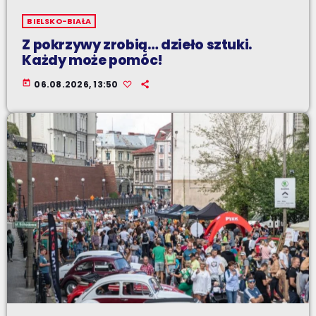
BIELSKO-BIAŁA
Z pokrzywy zrobią… dzieło sztuki.
Każdy może pomóc!
today
06.08.2026, 13:50