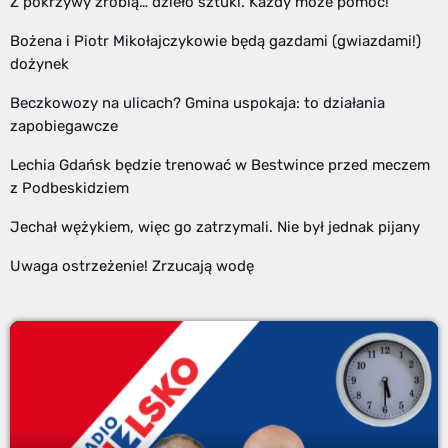
Z pokrzywy zrobią… dzieło sztuki. Każdy może pomóc!
Bożena i Piotr Mikołajczykowie będą gazdami (gwiazdami!)
dożynek
Beczkowozy na ulicach? Gmina uspokaja: to działania
zapobiegawcze
Lechia Gdańsk będzie trenować w Bestwince przed meczem
z Podbeskidziem
Jechał wężykiem, więc go zatrzymali. Nie był jednak pijany
Uwaga ostrzeżenie! Zrzucają wodę