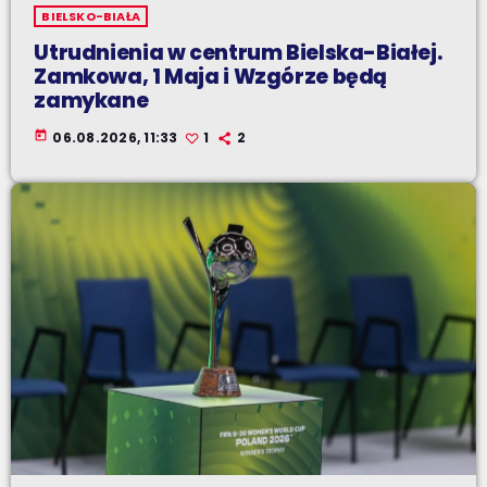
BIELSKO-BIAŁA
Utrudnienia w centrum Bielska-Białej.
Zamkowa, 1 Maja i Wzgórze będą
zamykane
today
06.08.2026, 11:33
1
2