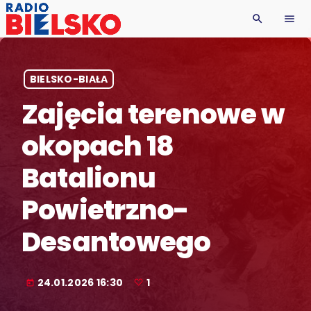
search
menu
BIELSKO-BIAŁA
Zajęcia terenowe w
okopach 18
Batalionu
Powietrzno-
Desantowego
24.01.2026 16:30
1
today