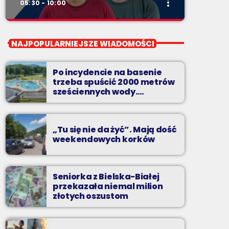
more_vert
05:30 - 10:00
close
Pierwsza Zmiana
NAJPOPULARNIEJSZE WIADOMOŚCI
od poniedziałku do piątku od 5:30
Po incydencie na basenie
Codziennie od poniedziałku do piątku od 5:30
trzeba spuścić 2000 metrów
do 10.
sześciennych wody.
„Ogromne koszty i ogromna
praca”
„Tu się nie da żyć”. Mają dość
weekendowych korków
Seniorka z Bielska-Białej
przekazała niemal milion
złotych oszustom