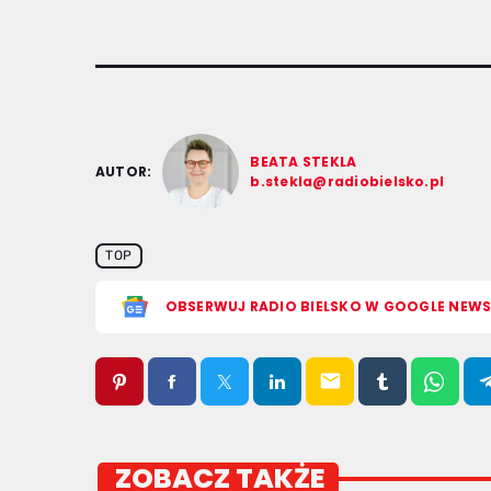
BEATA STEKLA
AUTOR:
b.stekla@radiobielsko.pl
TOP
OBSERWUJ RADIO BIELSKO W GOOGLE NEW
email
ZOBACZ TAKŻE