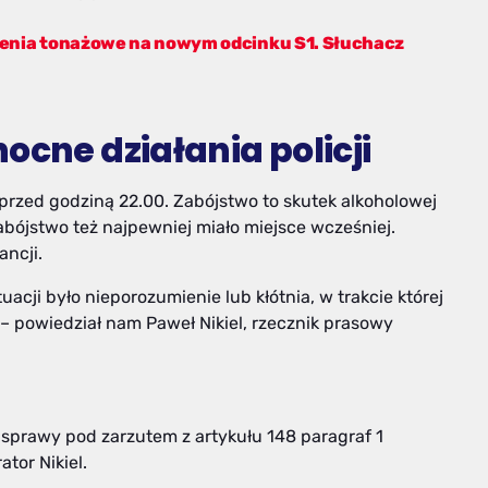
zenia tonażowe na nowym odcinku S1. Słuchacz
ocne działania policji
 przed godziną 22.00. Zabójstwo to skutek alkoholowej
abójstwo też najpewniej miało miejsce wcześniej.
ancji.
acji było nieporozumienie lub kłótnia, w trakcie której
 – powiedział nam Paweł Nikiel, rzecznik prasowy
 sprawy pod zarzutem z artykułu 148 paragraf 1
tor Nikiel.