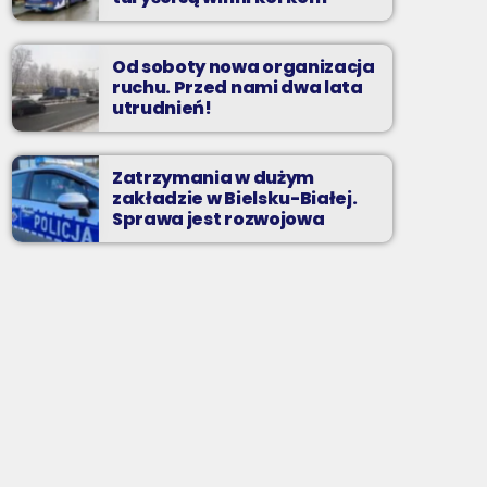
Od soboty nowa organizacja
ruchu. Przed nami dwa lata
utrudnień!
Zatrzymania w dużym
zakładzie w Bielsku-Białej.
Sprawa jest rozwojowa