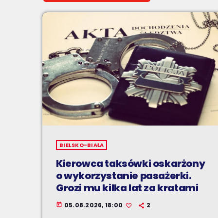
BIELSKO-BIAŁA
Kierowca taksówki oskarżony
o wykorzystanie pasażerki.
Grozi mu kilka lat za kratami
05.08.2026, 18:00
2
today