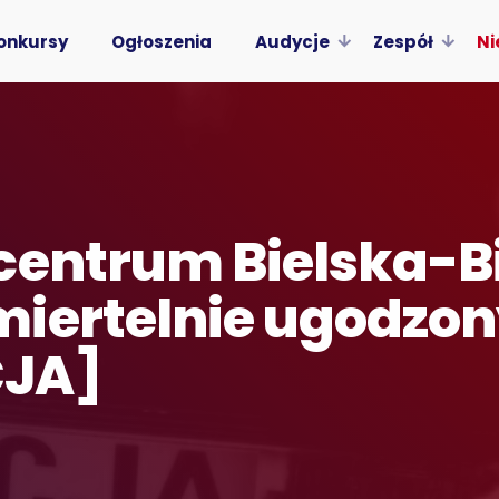
onkursy
Ogłoszenia
Audycje
Zespół
Ni
centrum Bielska-Bi
miertelnie ugodzo
CJA]