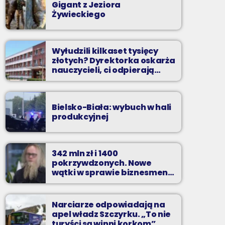
Gigant z Jeziora
Żywieckiego
Wyłudzili kilkaset tysięcy
złotych? Dyrektorka oskarża
nauczycieli, ci odpierają
zarzuty
Bielsko-Biała: wybuch w hali
produkcyjnej
342 mln zł i 1400
pokrzywdzonych. Nowe
wątki w sprawie biznesmena
z Bielska-Białej
Narciarze odpowiadają na
apel władz Szczyrku. „To nie
turyści są winni korkom”