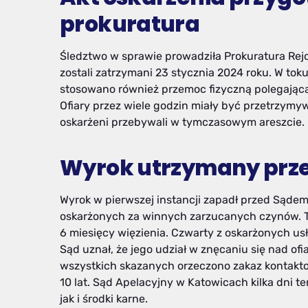
prokuratura
Śledztwo w sprawie prowadziła Prokuratura Rejo
zostali zatrzymani 23 stycznia 2024 roku. W t
stosowano również przemoc fizyczną polegającą 
Ofiary przez wiele godzin miały być przetrzy
oskarżeni przebywali w tymczasowym areszcie.
Wyrok utrzymany prze
Wyrok w pierwszej instancji zapadł przed Sąde
oskarżonych za winnych zarzucanych czynów. Tr
6 miesięcy więzienia. Czwarty z oskarżonych usł
Sąd uznał, że jego udział w znęcaniu się nad o
wszystkich skazanych orzeczono zakaz kontakto
10 lat. Sąd Apelacyjny w Katowicach kilka dni 
jak i środki karne.