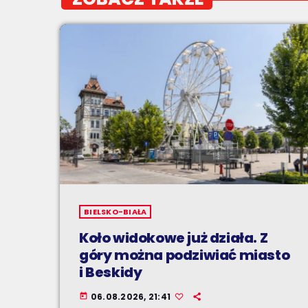
BIELSKO-BIAŁA
Koło widokowe już działa. Z
góry można podziwiać miasto
i Beskidy
06.08.2026, 21:41
today