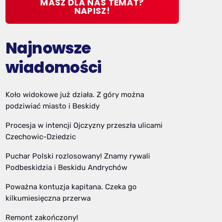
MASZ DLA NAS TEMAT?
NAPISZ!
Najnowsze
wiadomości
Koło widokowe już działa. Z góry można
podziwiać miasto i Beskidy
Procesja w intencji Ojczyzny przeszła ulicami
Czechowic-Dziedzic
Puchar Polski rozlosowany! Znamy rywali
Podbeskidzia i Beskidu Andrychów
Poważna kontuzja kapitana. Czeka go
kilkumiesięczna przerwa
Remont zakończony!