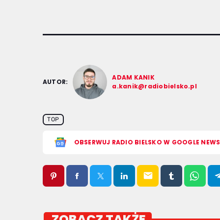
ADAM KANIK
AUTOR:
a.kanik@radiobielsko.pl
TOP
OBSERWUJ RADIO BIELSKO W GOOGLE NEW
email
ZOBACZ TAKŻE