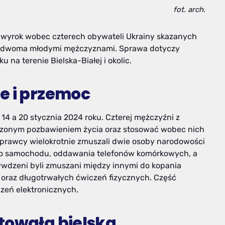
fot. arch.
wyrok wobec czterech obywateli Ukrainy skazanych
ad dwoma młodymi mężczyznami. Sprawa dotyczy
 na terenie Bielska-Białej i okolic.
e i przemoc
 14 a 20 stycznia 2024 roku. Czterej mężczyźni z
ywdzonym pozbawieniem życia oraz stosować wobec nich
sprawcy wielokrotnie zmuszali dwie osoby narodowości
ia do samochodu, oddawania telefonów komórkowych, a
zywdzeni byli zmuszani między innymi do kopania
oraz długotrwałych ćwiczeń fizycznych. Część
zeń elektronicznych.
towała bielska