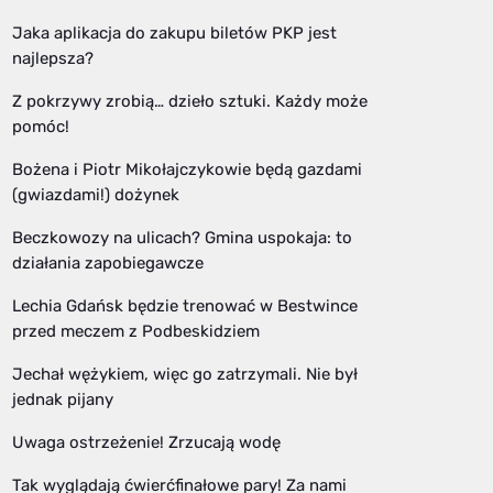
Jaka aplikacja do zakupu biletów PKP jest
najlepsza?
Z pokrzywy zrobią… dzieło sztuki. Każdy może
pomóc!
Bożena i Piotr Mikołajczykowie będą gazdami
(gwiazdami!) dożynek
Beczkowozy na ulicach? Gmina uspokaja: to
działania zapobiegawcze
Lechia Gdańsk będzie trenować w Bestwince
przed meczem z Podbeskidziem
Jechał wężykiem, więc go zatrzymali. Nie był
jednak pijany
Uwaga ostrzeżenie! Zrzucają wodę
Tak wyglądają ćwierćfinałowe pary! Za nami