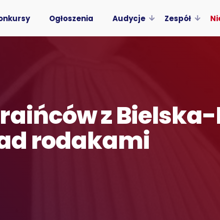
onkursy
Ogłoszenia
Audycje
Zespół
Ni
aińców z Bielska-Bi
 nad rodakami