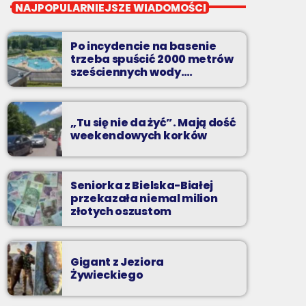
Noc z Radiem BIELSKO
NAJPOPULARNIEJSZE WIADOMOŚCI
Nocą, kiedy wszyscy śpią - my gramy dalej. I
to właśnie nocą można "upolować" na naszej
Po incydencie na basenie
antenie prawdziwe muzyczne perełki.
trzeba spuścić 2000 metrów
sześciennych wody.
„Ogromne koszty i ogromna
praca”
„Tu się nie da żyć”. Mają dość
weekendowych korków
Seniorka z Bielska-Białej
przekazała niemal milion
złotych oszustom
Gigant z Jeziora
Żywieckiego