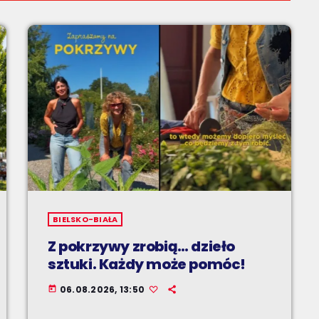
BIELSKO-BIAŁA
Z pokrzywy zrobią… dzieło
sztuki. Każdy może pomóc!
06.08.2026, 13:50
today