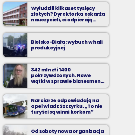
Wyłudzili kilkaset tysięcy
złotych? Dyrektorka oskarża
nauczycieli, ci odpierają
zarzuty
Bielsko-Biała: wybuch w hali
produkcyjnej
342 mln zł i 1400
pokrzywdzonych. Nowe
wątki w sprawie biznesmena
z Bielska-Białej
Narciarze odpowiadają na
apel władz Szczyrku. „To nie
turyści są winni korkom”
Od soboty nowa organizacja