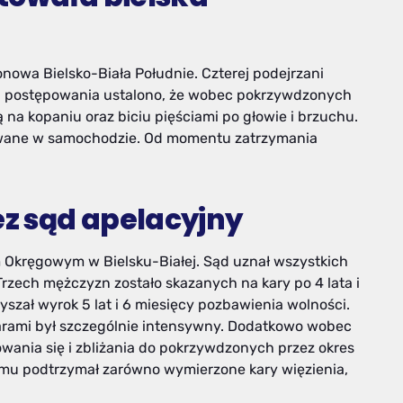
nowa Bielsko-Biała Południe. Czterej podejrzani
oku postępowania ustalono, że wobec pokrzywdzonych
na kopaniu oraz biciu pięściami po głowie i brzuchu.
mywane w samochodzie. Od momentu zatrzymania
z sąd apelacyjny
m Okręgowym w Bielsku-Białej. Sąd uznał wszystkich
zech mężczyzn zostało skazanych na kary po 4 lata i
yszał wyrok 5 lat i 6 miesięcy pozbawienia wolności.
fiarami był szczególnie intensywny. Dodatkowo wobec
wania się i zbliżania do pokrzywdzonych przez okres
temu podtrzymał zarówno wymierzone kary więzienia,