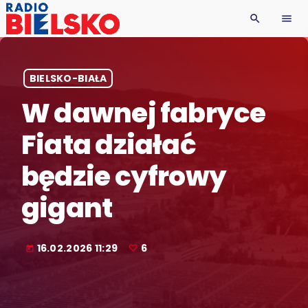
search
menu
BIELSKO-BIAŁA
W dawnej fabryce
Fiata działać
będzie cyfrowy
gigant
16.02.2026 11:29
6
today