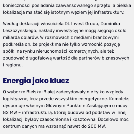
konieczności posiadania zaawansowanego sprzętu, a bielska
lokalizacja ma stać się istotnym węzłem jej infrastruktury.
Według deklaracji właściciela DL Invest Group, Dominika
Leszczyńskiego, nakłady inwestycyjne mogą sięgnąć około
miliarda dolarów. W rozmowach z mediami branżowymi
podkreśla on, że projekt ma nie tylko wzmocnić pozycję
spółki na rynku nieruchomości komercyjnych, ale też
zbudować długofalową wartość dla partnerów biznesowych
i regionu.
Energia jako klucz
O wyborze Bielska-Białej zadecydowały nie tylko względy
logistyczne, lecz przede wszystkim energetyczne. Kompleks
dysponuje własnym Głównym Punktem Zasilającym o mocy
82 MW – infrastrukturą, której budowa od podstaw w innej
lokalizacji byłaby czasochłonna i kosztowna. Docelowo moc
centrum danych ma wzrosnąć nawet do 200 MW.