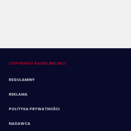
Zatrzymania w dużym zakładzie w
Bielsku-Białej. Sprawa jest rozwojowa
COPYRIGHT RADIO BIELSKO
REGULAMINY
REKLAMA
POLITYKA PRYWATNOŚCI
NADAWCA