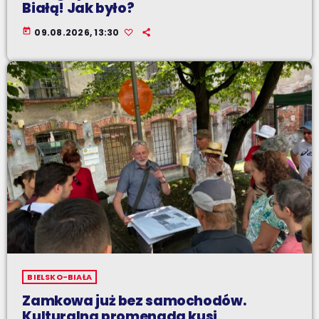
Białą! Jak było?
today
09.08.2026, 13:30
BIELSKO-BIAŁA
Zamkowa już bez samochodów.
Kulturalna promenada kusi