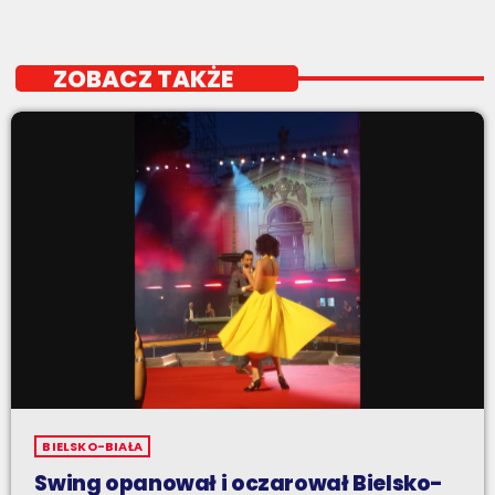
ZOBACZ TAKŻE
BIELSKO-BIAŁA
Swing opanował i oczarował Bielsko-