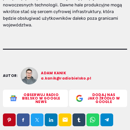
nowoczesnych technologii. Dawne hale produkcyjne mogą
wkrótce stać się sercem cyfrowej infrastruktury, która
będzie obsługiwać użytkowników daleko poza granicami
województwa.
ADAM KANIK
AUTOR:
a.kanik@radiobielsko.pl
OBSERWUJ RADIO
DODAJ NAS
BIELSKO W GOOGLE
JAKO ŹRÓDŁO W
NEWS
GOOGLE
email