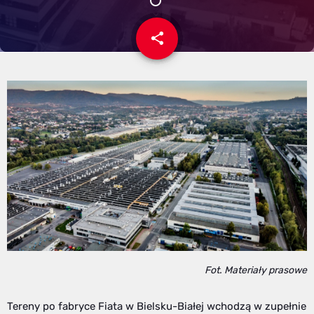
share
email
6
Fot. Materiały prasowe
Tereny po fabryce Fiata w Bielsku-Białej wchodzą w zupełnie