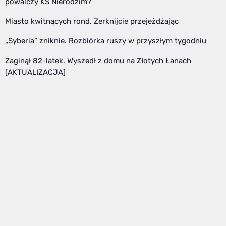
powalczy KS Nierodzim?
Miasto kwitnących rond. Zerknijcie przejeżdżając
„Syberia” zniknie. Rozbiórka ruszy w przyszłym tygodniu
Zaginął 82-latek. Wyszedł z domu na Złotych Łanach
[AKTUALIZACJA]
MUZYKA
Królowie popu
more_vert
16:00 - 18:00