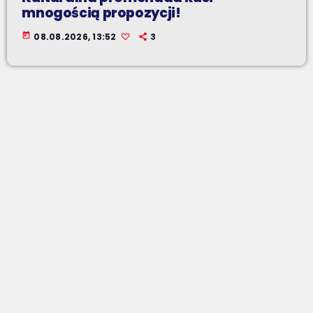
mnogością propozycji!
today
08.08.2026, 13:52
3
BIELSKO-BIAŁA
Miasto kwitnących rond. Zerknijcie