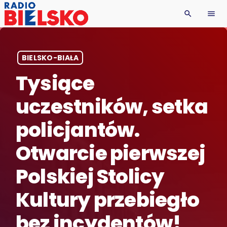
search
menu
BIELSKO-BIAŁA
Tysiące
uczestników, setka
policjantów.
Otwarcie pierwszej
Polskiej Stolicy
Kultury przebiegło
bez incydentów!