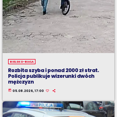
BIELSKO-BIAŁA
Rozbita szyba i ponad 2000 zł strat.
Policja publikuje wizerunki dwóch
mężczyzn
today
05.08.2026, 17:00