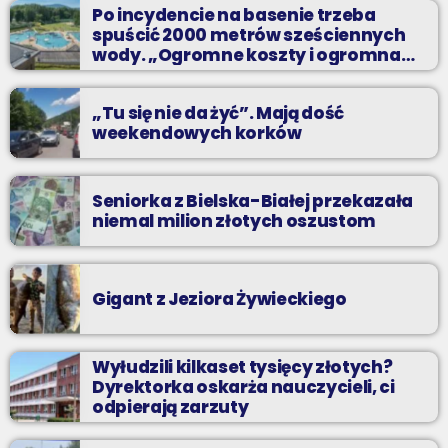
Po incydencie na basenie trzeba
odpocząć?
spuścić 2000 metrów sześciennych
wody. „Ogromne koszty i ogromna
praca”
„Tu się nie da żyć”. Mają dość
weekendowych korków
Seniorka z Bielska-Białej przekazała
niemal milion złotych oszustom
Gigant z Jeziora Żywieckiego
Wyłudzili kilkaset tysięcy złotych?
Dyrektorka oskarża nauczycieli, ci
odpierają zarzuty