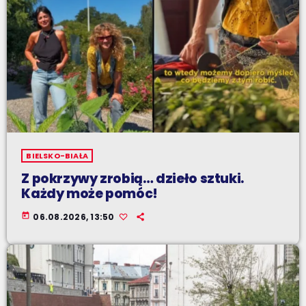
BIELSKO-BIAŁA
Z pokrzywy zrobią… dzieło sztuki.
Każdy może pomóc!
today
06.08.2026, 13:50