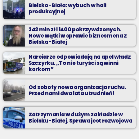
Bielsko-Biała: wybuch w hali
produkcyjnej
342 mln zł i 1400 pokrzywdzonych.
Nowe wątki w sprawie biznesmena z
Bielska-Białej
Narciarze odpowiadają na apel władz
Szczyrku. „To nie turyści są winni
korkom”
Od soboty nowa organizacja ruchu.
Przed nami dwa lata utrudnień!
Zatrzymania w dużym zakładzie w
Bielsku-Białej. Sprawa jest rozwojowa