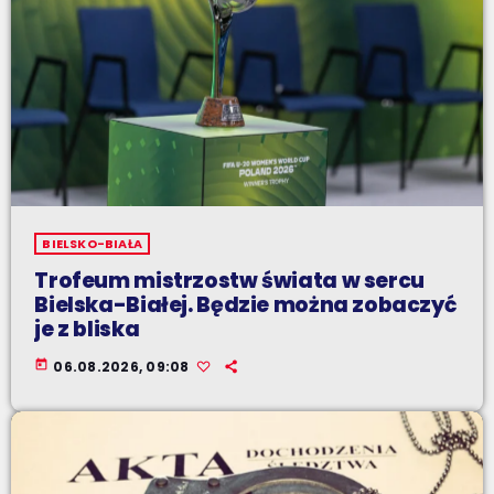
BIELSKO-BIAŁA
Trofeum mistrzostw świata w sercu
Bielska-Białej. Będzie można zobaczyć
je z bliska
today
06.08.2026, 09:08