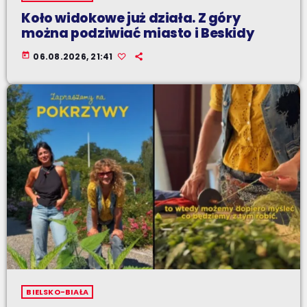
Koło widokowe już działa. Z góry
można podziwiać miasto i Beskidy
today
06.08.2026, 21:41
BIELSKO-BIAŁA