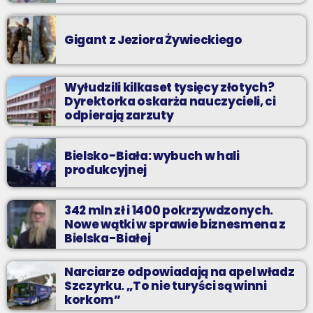
Gigant z Jeziora Żywieckiego
Wyłudzili kilkaset tysięcy złotych?
Dyrektorka oskarża nauczycieli, ci
odpierają zarzuty
Bielsko-Biała: wybuch w hali
produkcyjnej
342 mln zł i 1400 pokrzywdzonych.
Nowe wątki w sprawie biznesmena z
Bielska-Białej
Narciarze odpowiadają na apel władz
Szczyrku. „To nie turyści są winni
korkom”