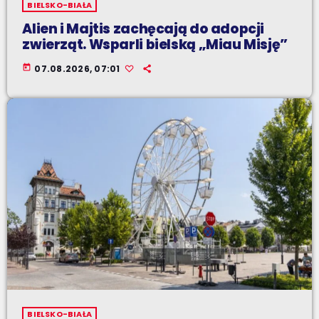
BIELSKO-BIAŁA
Alien i Majtis zachęcają do adopcji
zwierząt. Wsparli bielską „Miau Misję”
today
07.08.2026, 07:01
BIELSKO-BIAŁA