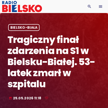
search
menu
BIELSKO-BIAŁA
Tragiczny finał
zdarzenia na S1 w
Bielsku-Białej. 53-
latek zmarł w
szpitalu
25.05.2026 11:18
today