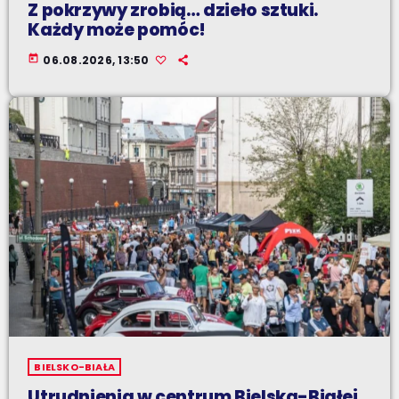
Z pokrzywy zrobią… dzieło sztuki.
Każdy może pomóc!
today
06.08.2026, 13:50
BIELSKO-BIAŁA
Utrudnienia w centrum Bielska-Białej.