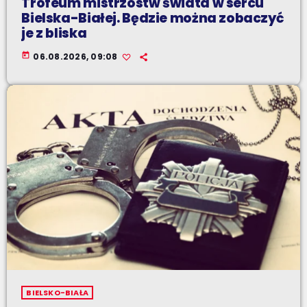
Trofeum mistrzostw świata w sercu
Bielska-Białej. Będzie można zobaczyć
je z bliska
today
06.08.2026, 09:08
BIELSKO-BIAŁA