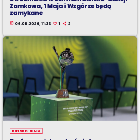
Zamkowa, 1 Maja i Wzgórze będą
zamykane
today
06.08.2026, 11:33
1
2
BIELSKO-BIAŁA