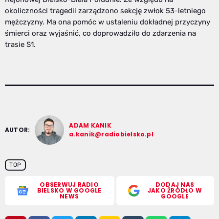
okoliczności tragedii zarządzono sekcję zwłok 53-letniego
mężczyzny. Ma ona pomóc w ustaleniu dokładnej przyczyny
śmierci oraz wyjaśnić, co doprowadziło do zdarzenia na
trasie S1.
ADAM KANIK
AUTOR:
a.kanik@radiobielsko.pl
TOP
OBSERWUJ RADIO
DODAJ NAS
BIELSKO W GOOGLE
JAKO ŹRÓDŁO W
NEWS
GOOGLE