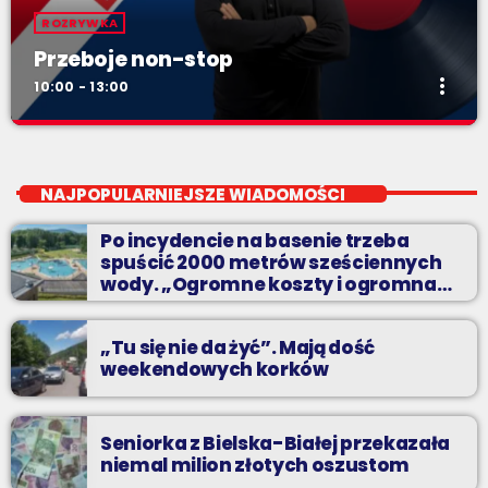
ROZRYWKA
Przeboje non-stop
more_vert
10:00 - 13:00
Przeboje non-stop
close
Najlepsze pasmo towarzyszące na Podbeskidziu! Konkursy,
NAJPOPULARNIEJSZE WIADOMOŚCI
akcje radiowe, rozmowy i oczywiście - starannie
wyselekcjonowane przeboje non-stop!
Po incydencie na basenie trzeba
spuścić 2000 metrów sześciennych
wody. „Ogromne koszty i ogromna
praca”
„Tu się nie da żyć”. Mają dość
weekendowych korków
Seniorka z Bielska-Białej przekazała
niemal milion złotych oszustom