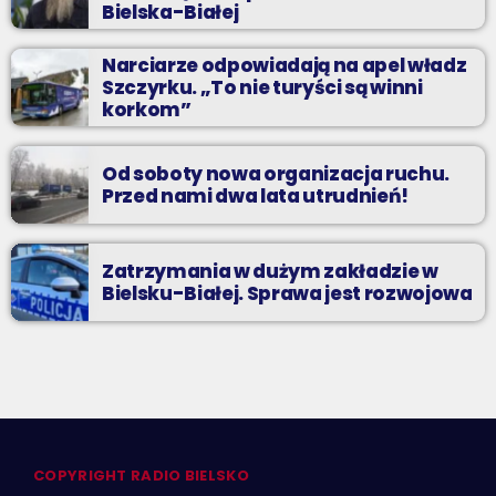
Bielska-Białej
Narciarze odpowiadają na apel władz
Szczyrku. „To nie turyści są winni
korkom”
Od soboty nowa organizacja ruchu.
Przed nami dwa lata utrudnień!
Zatrzymania w dużym zakładzie w
Bielsku-Białej. Sprawa jest rozwojowa
COPYRIGHT RADIO BIELSKO