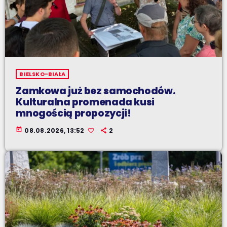
BIELSKO-BIAŁA
Zamkowa już bez samochodów.
Kulturalna promenada kusi
mnogością propozycji!
today
08.08.2026, 13:52
2