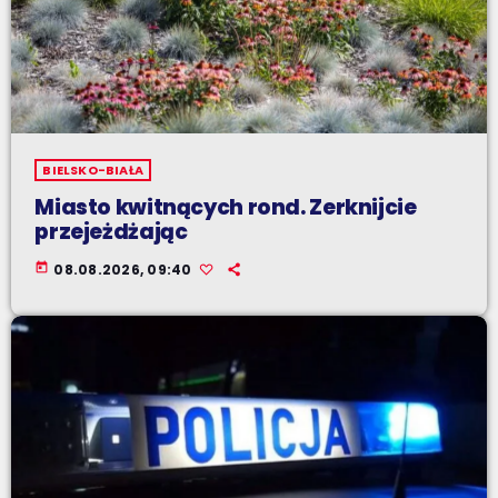
BIELSKO-BIAŁA
Miasto kwitnących rond. Zerknijcie
przejeżdżając
today
08.08.2026, 09:40