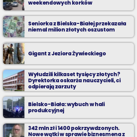
weekendowych korków
Seniorka z Bielska-Białej przekazała
niemal milion złotych oszustom
Gigant z Jeziora Żywieckiego
Wyłudzili kilkaset tysięcy złotych?
Dyrektorka oskarża nauczycieli, ci
odpierają zarzuty
Bielsko-Biała: wybuch w hali
produkcyjnej
342 mln zł i 1400 pokrzywdzonych.
Nowe wątki w sprawie biznesmena z