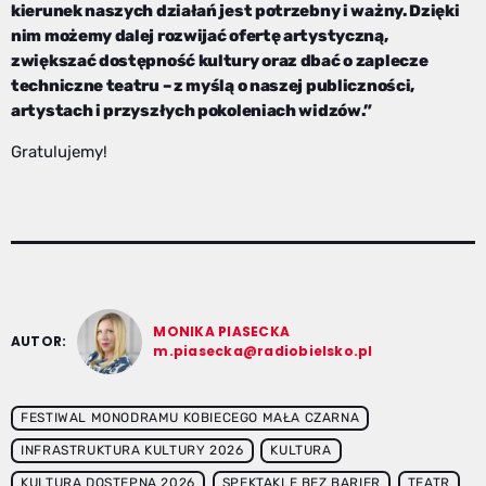
kierunek naszych działań jest potrzebny i ważny. Dzięki
nim możemy dalej rozwijać ofertę artystyczną,
zwiększać dostępność kultury oraz dbać o zaplecze
techniczne teatru – z myślą o naszej publiczności,
artystach i przyszłych pokoleniach widzów.”
Gratulujemy!
MONIKA PIASECKA
AUTOR:
m.piasecka@radiobielsko.pl
FESTIWAL MONODRAMU KOBIECEGO MAŁA CZARNA
INFRASTRUKTURA KULTURY 2026
KULTURA
KULTURA DOSTĘPNA 2026
SPEKTAKLE BEZ BARIER
TEATR