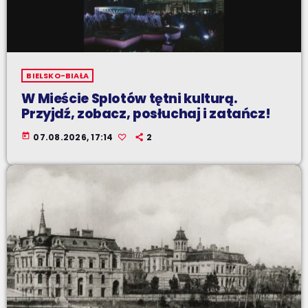
BIELSKO-BIAŁA
W Mieście Splotów tętni kulturą.
Przyjdź, zobacz, posłuchaj i zatańcz!
today
07.08.2026, 17:14
2