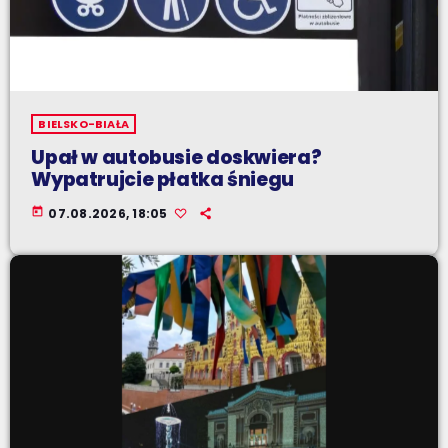
BIELSKO-BIAŁA
Upał w autobusie doskwiera?
Wypatrujcie płatka śniegu
today
07.08.2026, 18:05