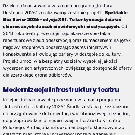
Dzięki dofinansowaniu w ramach programu „Kultura
Dostępna 2026” zrealizowany zostanie projekt „
Spektakle
Bez Barier 2026 – edycja XIII
”.
To kontynuacja działań
skierowanych do osób niewidomych i niesłyszących
. Od
2013 roku teatr prezentuje najciekawsze spektakle
repertuarowe z audiodeskrypcją oraz tłumaczeniem na język
migowy, stopniowo poszerzając zakres inicjatywy i
konsekwentnie likwidując bariery w dostępie do kultury.
Projekt umożliwia bezpłatny udział w wysokiej jakości
wydarzeniach artystycznych, zwiększając dostępność oferty
dla szerokiego grona odbiorców.
Modernizacja infrastruktury teatru
Kolejne dofinansowanie przyznano w ramach programu
„Infrastruktura kultury 2026”. Środki zostaną przeznaczone
na przygotowanie dokumentacji wielobranżowej, niezbędnej
do przeprowadzenia modernizacji infrastruktury Teatru
Polskiego. Profesjonalna dokumentacja to kluczowy etap
dalszych prac, które w przyszłości pozwolą zapewnić