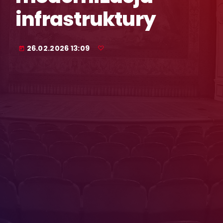
infrastruktury
26.02.2026 13:09
today