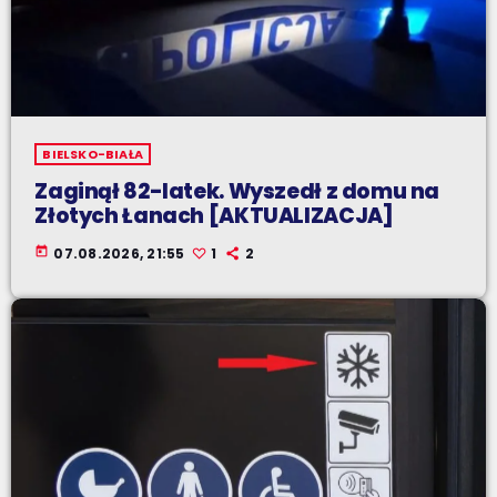
BIELSKO-BIAŁA
Zaginął 82-latek. Wyszedł z domu na
Złotych Łanach [AKTUALIZACJA]
today
07.08.2026, 21:55
1
2