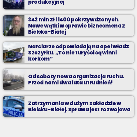
produkcyjnej
342 mln zł i 1400 pokrzywdzonych.
Nowe wątki w sprawie biznesmena z
Bielska-Białej
Narciarze odpowiadają na apel władz
Szczyrku. „To nie turyści są winni
korkom”
Od soboty nowa organizacja ruchu.
Przed nami dwa lata utrudnień!
Zatrzymania w dużym zakładzie w
Bielsku-Białej. Sprawa jest rozwojowa