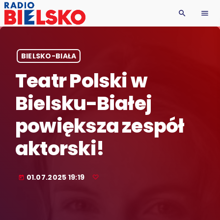
search
menu
BIELSKO-BIAŁA
Teatr Polski w
Bielsku-Białej
powiększa zespół
aktorski!
01.07.2025 19:19
today