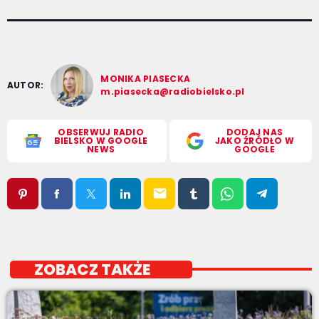
MONIKA PIASECKA
AUTOR:
m.piasecka@radiobielsko.pl
OBSERWUJ RADIO
DODAJ NAS
BIELSKO W GOOGLE
JAKO ŹRÓDŁO W
NEWS
GOOGLE
email
ZOBACZ TAKŻE