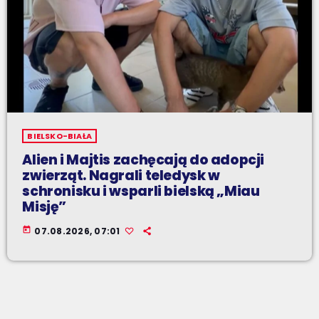
BIELSKO-BIAŁA
Alien i Majtis zachęcają do adopcji
zwierząt. Nagrali teledysk w
schronisku i wsparli bielską „Miau
Misję”
today
07.08.2026, 07:01