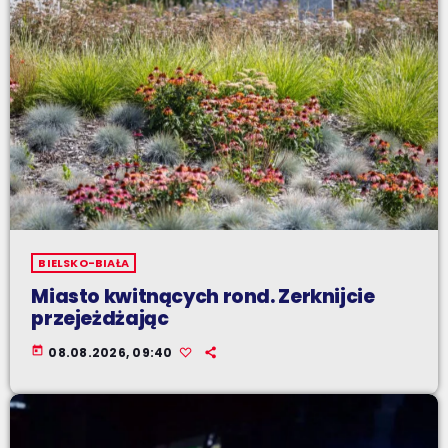
BIELSKO-BIAŁA
Miasto kwitnących rond. Zerknijcie
przejeżdżając
today
08.08.2026, 09:40