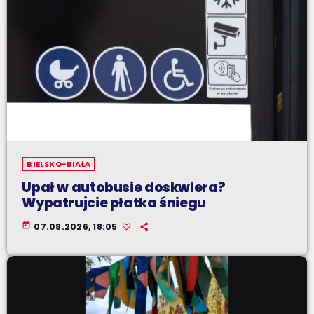
BIELSKO-BIAŁA
Upał w autobusie doskwiera?
Wypatrujcie płatka śniegu
today
07.08.2026, 18:05