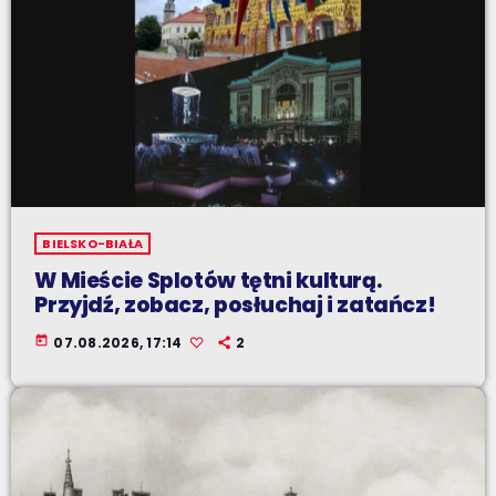
BIELSKO-BIAŁA
W Mieście Splotów tętni kulturą.
Przyjdź, zobacz, posłuchaj i zatańcz!
today
07.08.2026, 17:14
2