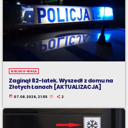
BIELSKO-BIAŁA
Zaginął 82-latek. Wyszedł z domu na
Złotych Łanach [AKTUALIZACJA]
today
07.08.2026, 21:55
2