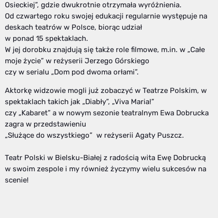
Osieckiej”, gdzie dwukrotnie otrzymała wyróżnienia.
Od czwartego roku swojej edukacji regularnie występuje na
deskach teatrów w Polsce, biorąc udział
w ponad 15 spektaklach.
W jej dorobku znajdują się także role filmowe, m.in. w „Całe
moje życie” w reżyserii Jerzego Górskiego
czy w serialu „Dom pod dwoma orłami”.
Aktorkę widzowie mogli już zobaczyć w Teatrze Polskim, w
spektaklach takich jak „Diabły”, „Viva Maria!”
czy „Kabaret” a w nowym sezonie teatralnym Ewa Dobrucka
zagra w przedstawieniu
„Służące do wszystkiego” w reżyserii Agaty Puszcz.
Teatr Polski w Bielsku-Białej z radością wita Ewę Dobrucką
w swoim zespole i my również życzymy wielu sukcesów na
scenie!