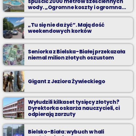
spuścić 2000 metrów sześciennych
wody. „Ogromne koszty i ogromna
praca”
„Tu się nie da żyć”. Mają dość
weekendowych korków
Seniorka z Bielska-Białej przekazała
niemal milion złotych oszustom
Gigant z Jeziora Żywieckiego
Wyłudzili kilkaset tysięcy złotych?
Dyrektorka oskarża nauczycieli, ci
odpierają zarzuty
Bielsko-Biała: wybuch w hali