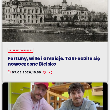
BIELSKO-BIAŁA
Fortuny, wille i ambicje. Tak rodziło się
nowoczesne Bielsko
today
07.08.2026, 15:50