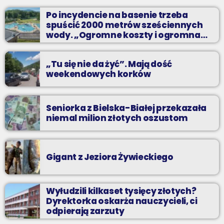
Zadzwoń do nas, wybierz jedną z dwóch muzycznych
Po incydencie na basenie trzeba
propozycji i pozdrów bliskich na żywo w Radiu BIELSKO.
spuścić 2000 metrów sześciennych
wody. „Ogromne koszty i ogromna
praca”
„Tu się nie da żyć”. Mają dość
weekendowych korków
Seniorka z Bielska-Białej przekazała
niemal milion złotych oszustom
Gigant z Jeziora Żywieckiego
Wyłudzili kilkaset tysięcy złotych?
Dyrektorka oskarża nauczycieli, ci
odpierają zarzuty