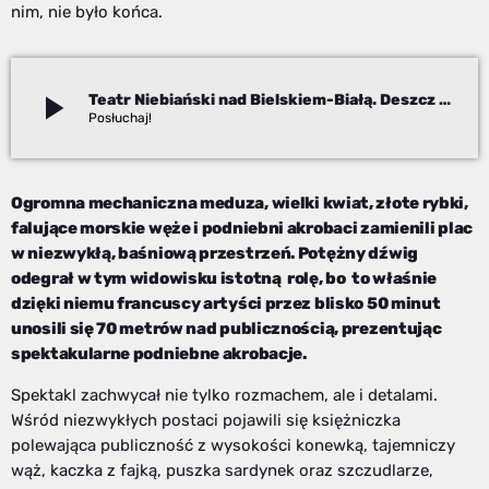
nim, nie było końca.
play_arrow
Teatr Niebiański nad Bielskiem-Białą. Deszcz nie przeszkodził w magicznym widowisku!
Monika Piasecka
Ogromna mechaniczna meduza, wielki kwiat, złote rybki,
falujące morskie węże i podniebni akrobaci zamienili plac
w niezwykłą, baśniową przestrzeń. Potężny dźwig
odegrał w tym widowisku istotną rolę, bo to właśnie
dzięki niemu francuscy artyści przez blisko 50 minut
unosili się 70 metrów nad publicznością, prezentując
spektakularne podniebne akrobacje.
Spektakl zachwycał nie tylko rozmachem, ale i detalami.
Wśród niezwykłych postaci pojawili się księżniczka
polewająca publiczność z wysokości konewką, tajemniczy
wąż, kaczka z fajką, puszka sardynek oraz szczudlarze,