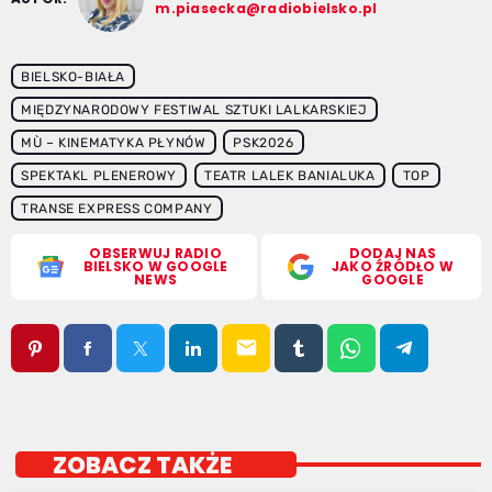
m.piasecka@radiobielsko.pl
BIELSKO-BIAŁA
MIĘDZYNARODOWY FESTIWAL SZTUKI LALKARSKIEJ
MÙ – KINEMATYKA PŁYNÓW
PSK2026
SPEKTAKL PLENEROWY
TEATR LALEK BANIALUKA
TOP
TRANSE EXPRESS COMPANY
OBSERWUJ RADIO
DODAJ NAS
BIELSKO W GOOGLE
JAKO ŹRÓDŁO W
NEWS
GOOGLE
email
ZOBACZ TAKŻE