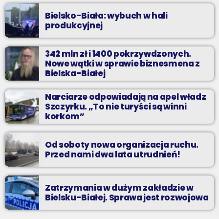
Bielsko-Biała: wybuch w hali
produkcyjnej
342 mln zł i 1400 pokrzywdzonych.
Nowe wątki w sprawie biznesmena z
Bielska-Białej
Narciarze odpowiadają na apel władz
Szczyrku. „To nie turyści są winni
korkom”
Od soboty nowa organizacja ruchu.
Przed nami dwa lata utrudnień!
Zatrzymania w dużym zakładzie w
Bielsku-Białej. Sprawa jest rozwojowa