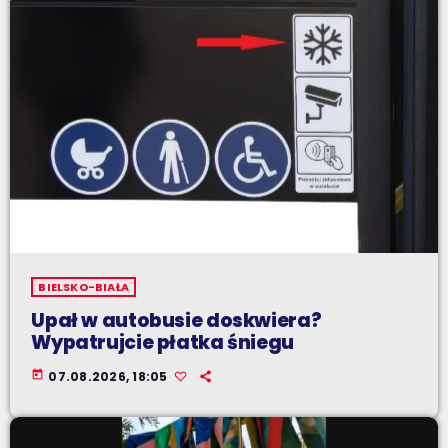
BIELSKO-BIAŁA
Upał w autobusie doskwiera?
Wypatrujcie płatka śniegu
today
07.08.2026, 18:05