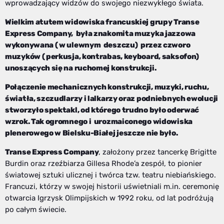
wprowadzający widzów do swojego niezwykłego świata.
Wielkim atutem widowiska francuskiej grupy Transe
Express Company, była znakomita muzyka jazzowa
wykonywana ( w ulewnym deszczu) przez czworo
muzyków ( perkusja, kontrabas, keyboard, saksofon)
unoszących się na ruchomej konstrukcji.
Połączenie mechanicznych konstrukcji, muzyki, ruchu,
światła, szczudlarzy i lalkarzy oraz podniebnych ewolucji
stworzyło spektakl, od którego trudno było oderwać
wzrok. Tak ogromnego i urozmaiconego widowiska
plenerowego w Bielsku-Białej jeszcze nie było.
Transe Express Company
, założony przez tancerkę Brigitte
Burdin oraz rzeźbiarza Gillesa Rhode’a zespół, to pionier
światowej sztuki ulicznej i twórca tzw. teatru niebiańskiego.
Francuzi, którzy w swojej historii uświetniali m.in. ceremonię
otwarcia Igrzysk Olimpijskich w 1992 roku, od lat podróżują
po całym świecie.