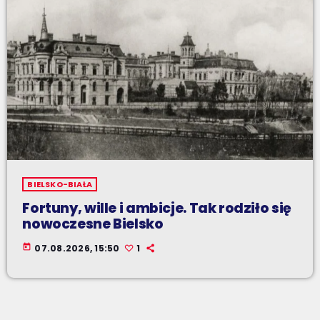
BIELSKO-BIAŁA
Fortuny, wille i ambicje. Tak rodziło się
nowoczesne Bielsko
today
07.08.2026, 15:50
1