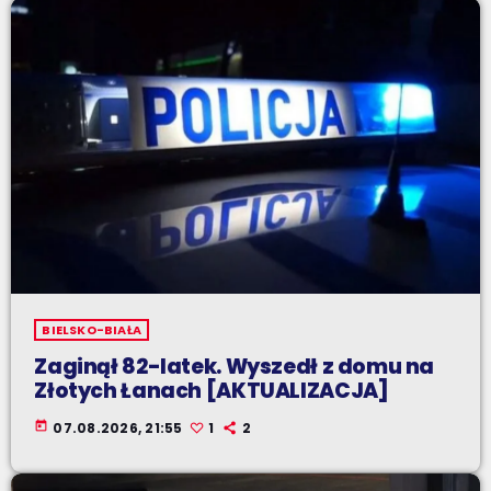
BIELSKO-BIAŁA
Zaginął 82-latek. Wyszedł z domu na
Złotych Łanach [AKTUALIZACJA]
today
07.08.2026, 21:55
1
2