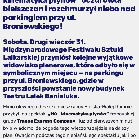
oczarował
kinematyka płynów”
bielszczan i rozchmurzył niebo nad
parkingiem przy ul.
Broniewskiego!
Sobota. Drugi wieczór 31.
Międzynarodowego Festiwalu Sztuki
Lalkarskiej przyniósł kolejne wyjątkowe
widowisko plenerowe, które odbyło się w
symbolicznym miejscu — na parkingu
przy ul. Broniewskiego, gdzie w
przyszłości powstanie nowy budynek
Teatru Lalek Banialuka.
Mimo ulewnego deszczu mieszkańcy Bielska-Białej tłumnie
przybyli na spektakl
„Mù – kinematyka płynów”
francuskiej
grupy
Transe Express Company
i już od pierwszych minut
było wiadomo, że pogoda tego wieczoru zejdzie na dalszy
plan. Owacjom podczas tego niebiańskiego spektaklu jak i po