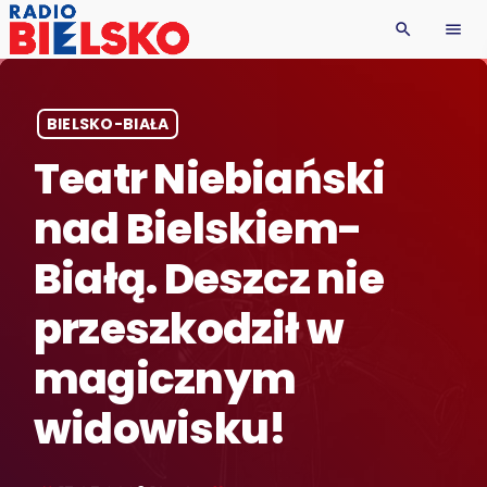
search
menu
BIELSKO-BIAŁA
Teatr Niebiański
nad Bielskiem-
Białą. Deszcz nie
przeszkodził w
magicznym
widowisku!