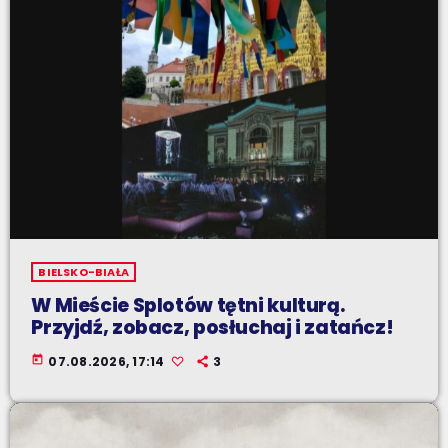
BIELSKO-BIAŁA
W Mieście Splotów tętni kulturą.
Przyjdź, zobacz, posłuchaj i zatańcz!
today
07.08.2026, 17:14
3