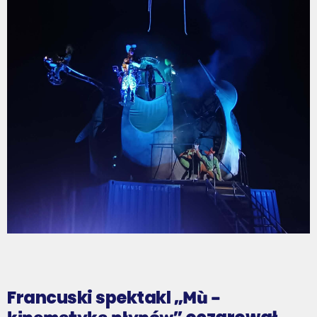
Francuski spektakl
„Mù –