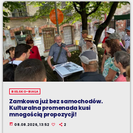
BIELSKO-BIAŁA
Zamkowa już bez samochodów.
Kulturalna promenada kusi
mnogością propozycji!
today
08.08.2026, 13:52
2