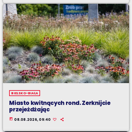
BIELSKO-BIAŁA
Miasto kwitnących rond. Zerknijcie
przejeżdżając
today
08.08.2026, 09:40