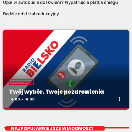
Upał w autobusie doskwiera? Wypatrujcie płatka śniegu
Będzie odstrzał redukcyjny
ROZRYWKA
Twój wybór, Twoje pozdrowienia
more_vert
14:00 - 16:00
Twój wybór, Twoje pozdrowienia
close
Niedziele od 14 do 16
NAJPOPULARNIEJSZE WIADOMOŚCI