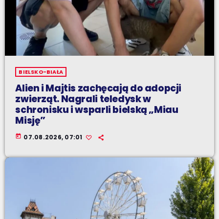
BIELSKO-BIAŁA
Alien i Majtis zachęcają do adopcji
zwierząt. Nagrali teledysk w
schronisku i wsparli bielską „Miau
Misję”
today
07.08.2026, 07:01