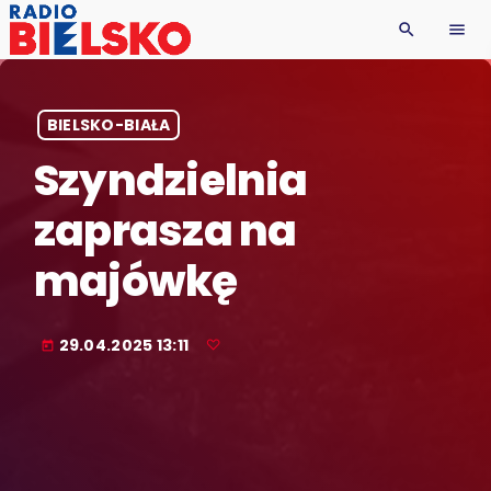
search
menu
BIELSKO-BIAŁA
Szyndzielnia
zaprasza na
majówkę
29.04.2025 13:11
today