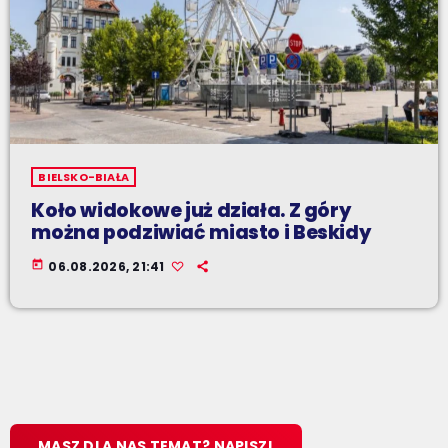
BIELSKO-BIAŁA
Koło widokowe już działa. Z góry
można podziwiać miasto i Beskidy
today
06.08.2026, 21:41
MASZ DLA NAS TEMAT? NAPISZ!