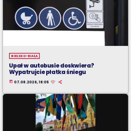
BIELSKO-BIAŁA
Upał w autobusie doskwiera?
Wypatrujcie płatka śniegu
today
07.08.2026, 18:05