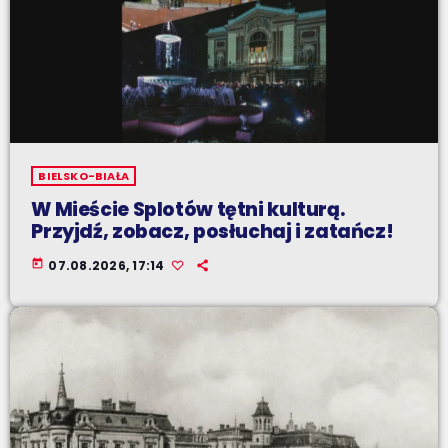
BIELSKO-BIAŁA
W Mieście Splotów tętni kulturą.
Przyjdź, zobacz, posłuchaj i zatańcz!
today
07.08.2026, 17:14