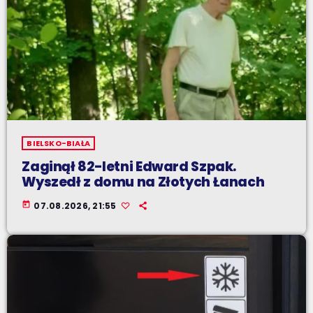
BIELSKO-BIAŁA
Zaginął 82-letni Edward Szpak.
Wyszedł z domu na Złotych Łanach
today
07.08.2026, 21:55