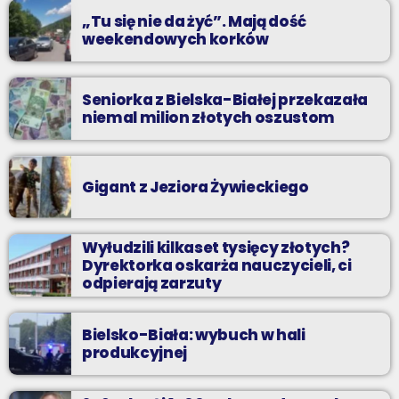
„Tu się nie da żyć”. Mają dość
weekendowych korków
Seniorka z Bielska-Białej przekazała
niemal milion złotych oszustom
Gigant z Jeziora Żywieckiego
Wyłudzili kilkaset tysięcy złotych?
Dyrektorka oskarża nauczycieli, ci
odpierają zarzuty
Bielsko-Biała: wybuch w hali
produkcyjnej