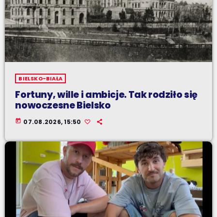
BIELSKO-BIAŁA
Fortuny, wille i ambicje. Tak rodziło się
nowoczesne Bielsko
today
07.08.2026, 15:50