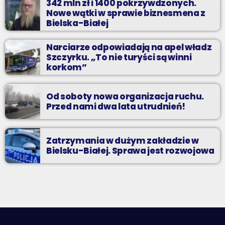
342 mln zł i 1400 pokrzywdzonych.
Nowe wątki w sprawie biznesmena z
Bielska-Białej
Narciarze odpowiadają na apel władz
Szczyrku. „To nie turyści są winni
korkom”
Od soboty nowa organizacja ruchu.
Przed nami dwa lata utrudnień!
Zatrzymania w dużym zakładzie w
Bielsku-Białej. Sprawa jest rozwojowa