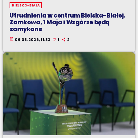
BIELSKO-BIAŁA
Utrudnienia w centrum Bielska-Białej.
Zamkowa, 1 Maja i Wzgórze będą
zamykane
today
06.08.2026, 11:33
1
2