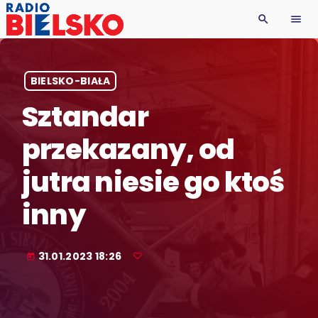
search
menu
BIELSKO-BIAŁA
Sztandar
przekazany, od
jutra niesie go ktoś
inny
31.01.2023 18:26
today