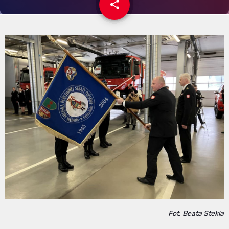
share
email
Fot. Beata Stekla