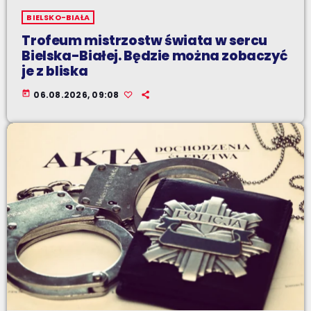
BIELSKO-BIAŁA
Trofeum mistrzostw świata w sercu
Bielska-Białej. Będzie można zobaczyć
je z bliska
today
06.08.2026, 09:08