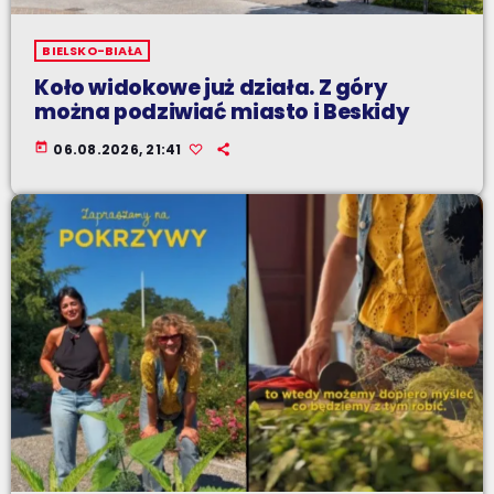
BIELSKO-BIAŁA
Koło widokowe już działa. Z góry
można podziwiać miasto i Beskidy
today
06.08.2026, 21:41