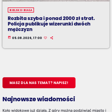
BIELSKO-BIAŁA
Rozbita szyba i ponad 2000 zł strat.
Policja publikuje wizerunki dwóch
mężczyzn
today
05.08.2026, 17:00
MASZ DLA NAS TEMAT? NAPISZ!
Najnowsze wiadomości
Koło widokowe już działa. Z góry można podziwiać miasto i