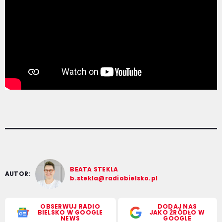
BEATA STEKLA
AUTOR:
b.stekla@radiobielsko.pl
OBSERWUJ RADIO
DODAJ NAS
BIELSKO W GOOGLE
JAKO ŹRÓDŁO W
NEWS
GOOGLE