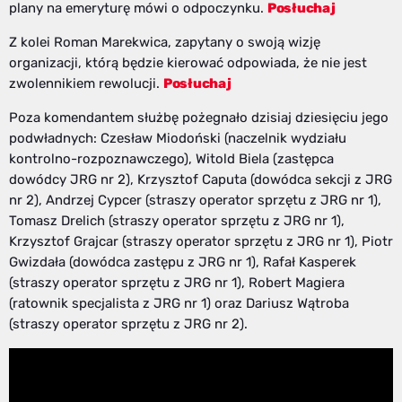
plany na emeryturę mówi o odpoczynku.
Posłuchaj
Z kolei Roman Marekwica, zapytany o swoją wizję
organizacji, którą będzie kierować odpowiada, że nie jest
zwolennikiem rewolucji.
Posłuchaj
Poza komendantem służbę pożegnało dzisiaj dziesięciu jego
podwładnych: Czesław Miodoński (naczelnik wydziału
kontrolno-rozpoznawczego), Witold Biela (zastępca
dowódcy JRG nr 2), Krzysztof Caputa (dowódca sekcji z JRG
nr 2), Andrzej Cypcer (straszy operator sprzętu z JRG nr 1),
Tomasz Drelich (straszy operator sprzętu z JRG nr 1),
Krzysztof Grajcar (straszy operator sprzętu z JRG nr 1), Piotr
Gwizdała (dowódca zastępu z JRG nr 1), Rafał Kasperek
(straszy operator sprzętu z JRG nr 1), Robert Magiera
(ratownik specjalista z JRG nr 1) oraz Dariusz Wątroba
(straszy operator sprzętu z JRG nr 2).