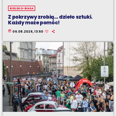
BIELSKO-BIAŁA
Z pokrzywy zrobią… dzieło sztuki.
Każdy może pomóc!
today
06.08.2026, 13:50