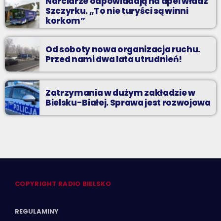
Narciarze odpowiadają na apel władz
Szczyrku. „To nie turyści są winni
korkom”
Od soboty nowa organizacja ruchu.
Przed nami dwa lata utrudnień!
Zatrzymania w dużym zakładzie w
Bielsku-Białej. Sprawa jest rozwojowa
COPYRIGHT RADIO BIELSKO
REGULAMINY