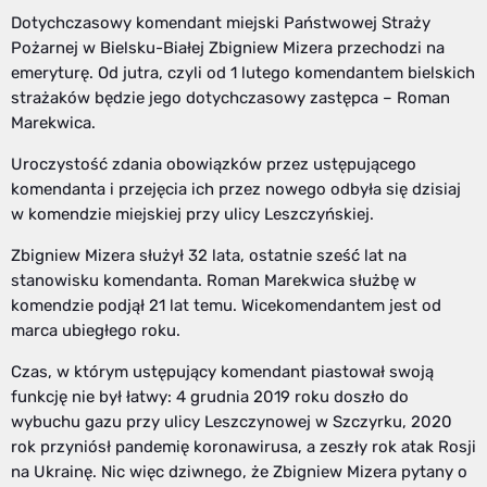
Dotychczasowy komendant miejski Państwowej Straży
Pożarnej w Bielsku-Białej Zbigniew Mizera przechodzi na
emeryturę. Od jutra, czyli od 1 lutego komendantem bielskich
strażaków będzie jego dotychczasowy zastępca – Roman
Marekwica.
Uroczystość zdania obowiązków przez ustępującego
komendanta i przejęcia ich przez nowego odbyła się dzisiaj
w komendzie miejskiej przy ulicy Leszczyńskiej.
Zbigniew Mizera służył 32 lata, ostatnie sześć lat na
stanowisku komendanta. Roman Marekwica służbę w
komendzie podjął 21 lat temu. Wicekomendantem jest od
marca ubiegłego roku.
Czas, w którym ustępujący komendant piastował swoją
funkcję nie był łatwy: 4 grudnia 2019 roku doszło do
wybuchu gazu przy ulicy Leszczynowej w Szczyrku, 2020
rok przyniósł pandemię koronawirusa, a zeszły rok atak Rosji
na Ukrainę. Nic więc dziwnego, że Zbigniew Mizera pytany o