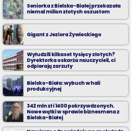
Seniorka z Bielska-Białej przekazała
niemal milion złotych oszustom
Gigant z Jeziora Żywieckiego
Wyłudzili kilkaset tysięcy złotych?
Dyrektorka oskarża nauczycieli, ci
odpierają zarzuty
Bielsko-Biała: wybuch w hali
produkcyjnej
342 mln zł i 1400 pokrzywdzonych.
Nowe wątki w sprawie biznesmena z
Bielska-Białej