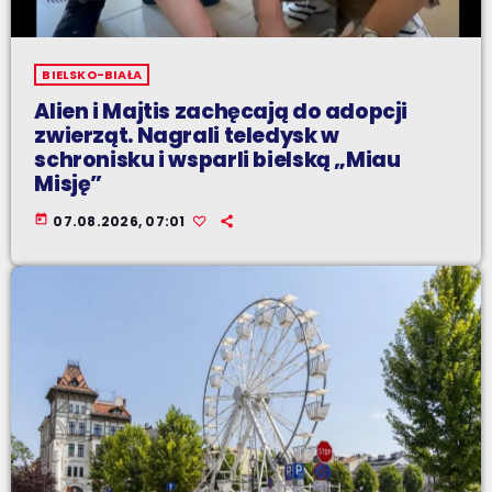
BIELSKO-BIAŁA
Alien i Majtis zachęcają do adopcji
zwierząt. Nagrali teledysk w
schronisku i wsparli bielską „Miau
Misję”
today
07.08.2026, 07:01