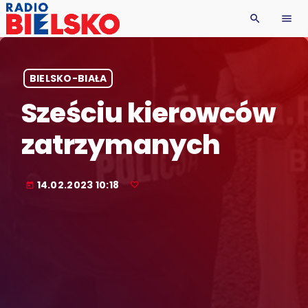
search
menu
BIELSKO-BIAŁA
Sześciu kierowców
zatrzymanych
14.02.2023 10:18
today