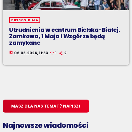
BIELSKO-BIAŁA
Utrudnienia w centrum Bielska-Białej.
Zamkowa, 1 Maja i Wzgórze będą
zamykane
today
06.08.2026, 11:33
1
2
MASZ DLA NAS TEMAT? NAPISZ!
Najnowsze wiadomości