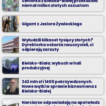
Seniorka z Bielska-Białej przekazała
niemal milion złotych oszustom
Gigant z Jeziora Żywieckiego
Wyłudzili kilkaset tysięcy złotych?
Dyrektorka oskarża nauczycieli, ci
odpierają zarzuty
Bielsko-Biała: wybuch w hali
produkcyjnej
342 mln zł i 1400 pokrzywdzonych.
Nowe wątki w sprawie biznesmena z
Bielska-Białej
Narciarze odpowiadają na apel władz