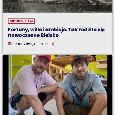
BIELSKO-BIAŁA
Fortuny, wille i ambicje. Tak rodziło się
nowoczesne Bielsko
today
07.08.2026, 15:50