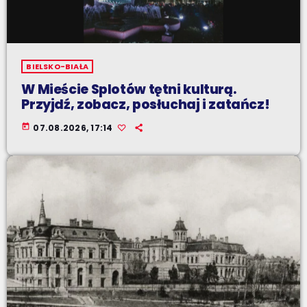
BIELSKO-BIAŁA
W Mieście Splotów tętni kulturą.
Przyjdź, zobacz, posłuchaj i zatańcz!
today
07.08.2026, 17:14