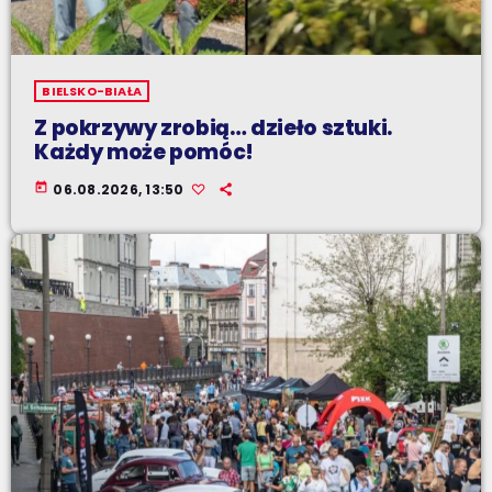
BIELSKO-BIAŁA
Z pokrzywy zrobią… dzieło sztuki.
Każdy może pomóc!
today
06.08.2026, 13:50