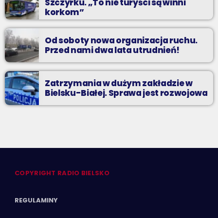
Szczyrku. „To nie turyści są winni
korkom”
Od soboty nowa organizacja ruchu.
Przed nami dwa lata utrudnień!
Zatrzymania w dużym zakładzie w
Bielsku-Białej. Sprawa jest rozwojowa
COPYRIGHT RADIO BIELSKO
REGULAMINY