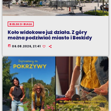
BIELSKO-BIAŁA
Koło widokowe już działa. Z góry
można podziwiać miasto i Beskidy
today
06.08.2026, 21:41