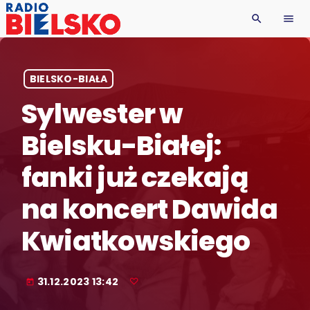
search
menu
BIELSKO-BIAŁA
Sylwester w
Bielsku-Białej:
fanki już czekają
na koncert Dawida
Kwiatkowskiego
31.12.2023 13:42
today