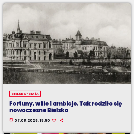
BIELSKO-BIAŁA
Fortuny, wille i ambicje. Tak rodziło się
nowoczesne Bielsko
today
07.08.2026, 15:50