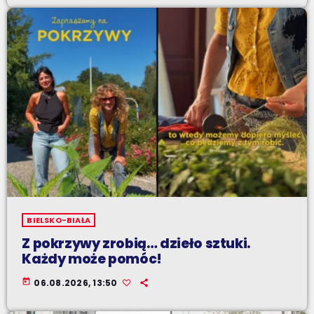
BIELSKO-BIAŁA
Z pokrzywy zrobią… dzieło sztuki.
Każdy może pomóc!
today
06.08.2026, 13:50