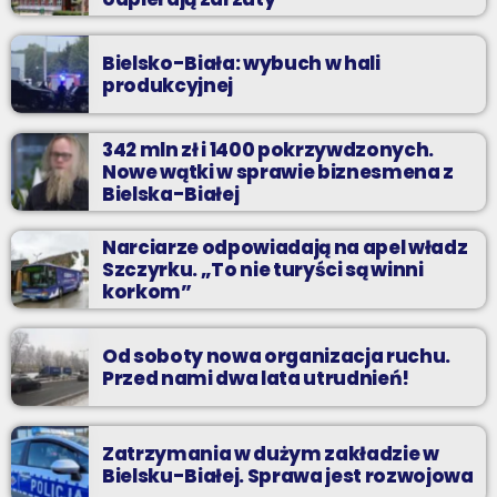
Bielsko-Biała: wybuch w hali
produkcyjnej
342 mln zł i 1400 pokrzywdzonych.
Nowe wątki w sprawie biznesmena z
Bielska-Białej
Narciarze odpowiadają na apel władz
Szczyrku. „To nie turyści są winni
korkom”
Od soboty nowa organizacja ruchu.
Przed nami dwa lata utrudnień!
Zatrzymania w dużym zakładzie w
Bielsku-Białej. Sprawa jest rozwojowa