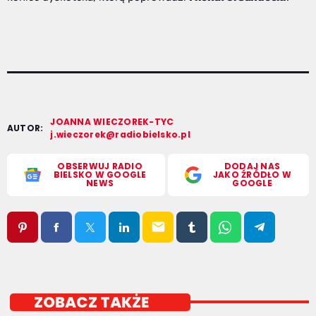
JOANNA WIECZOREK-TYC
AUTOR:
j.wieczorek@radiobielsko.pl
OBSERWUJ RADIO
DODAJ NAS
BIELSKO W GOOGLE
JAKO ŹRÓDŁO W
NEWS
GOOGLE
email
ZOBACZ TAKŻE