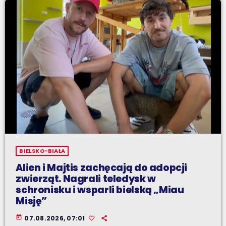
BIELSKO-BIAŁA
Alien i Majtis zachęcają do adopcji
zwierząt. Nagrali teledysk w
schronisku i wsparli bielską „Miau
Misję”
today
07.08.2026, 07:01