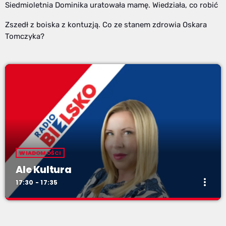
Siedmioletnia Dominika uratowała mamę. Wiedziała, co robić
Zszedł z boiska z kontuzją. Co ze stanem zdrowia Oskara
Tomczyka?
WIADOMOŚCI
Ale Kultura
more_vert
17:30 - 17:35
Ale Kultura
close
od poniedziałku do piątku o 17:30