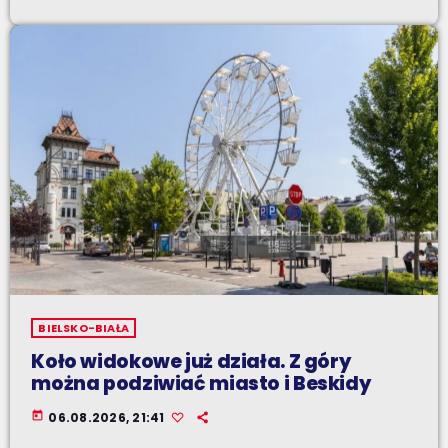
BIELSKO-BIAŁA
Koło widokowe już działa. Z góry
można podziwiać miasto i Beskidy
today
06.08.2026, 21:41