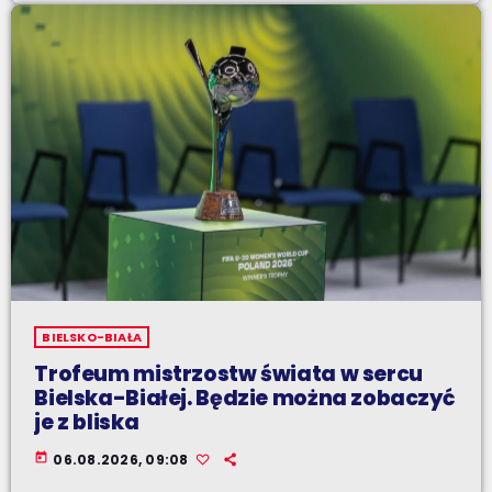
BIELSKO-BIAŁA
Trofeum mistrzostw świata w sercu
Bielska-Białej. Będzie można zobaczyć
je z bliska
today
06.08.2026, 09:08