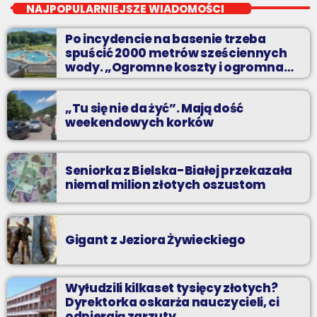
NAJPOPULARNIEJSZE WIADOMOŚCI
Teatr, kino, muzyka, sztuka - czyli wszystko to, co interesuje
Po incydencie na basenie trzeba
kulturalnego człowieka.
spuścić 2000 metrów sześciennych
wody. „Ogromne koszty i ogromna
praca”
„Tu się nie da żyć”. Mają dość
weekendowych korków
Seniorka z Bielska-Białej przekazała
niemal milion złotych oszustom
Gigant z Jeziora Żywieckiego
Wyłudzili kilkaset tysięcy złotych?
Dyrektorka oskarża nauczycieli, ci
odpierają zarzuty