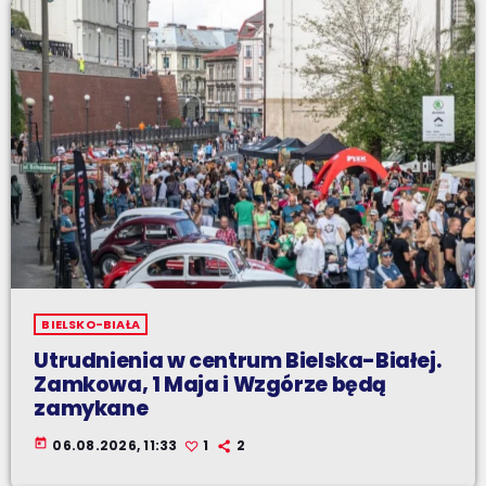
BIELSKO-BIAŁA
Utrudnienia w centrum Bielska-Białej.
Zamkowa, 1 Maja i Wzgórze będą
zamykane
today
06.08.2026, 11:33
1
2