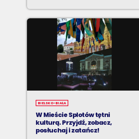
BIELSKO-BIAŁA
W Mieście Splotów tętni
kulturą. Przyjdź, zobacz,
posłuchaj i zatańcz!