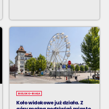
BIELSKO-BIAŁA
Koło widokowe już działa. Z
góry można podziwiać miasto