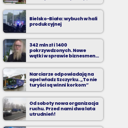
zarzuty
Bielsko-Biała: wybuch w hali
produkcyjnej
342 mln zł i 1400
pokrzywdzonych. Nowe
wątki w sprawie biznesmena
z Bielska-Białej
Narciarze odpowiadają na
apel władz Szczyrku. „To nie
turyści są winni korkom”
Od soboty nowa organizacja
ruchu. Przed nami dwa lata
utrudnień!