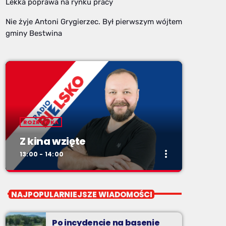
Lekka poprawa na rynku pracy
Nie żyje Antoni Grygierzec. Był pierwszym wójtem
gminy Bestwina
ROZRYWKA
Z kina wzięte
more_vert
13:00 - 14:00
close
Z kina wzięte
NAJPOPULARNIEJSZE WIADOMOŚCI
Soboty od 13 do 14
Po incydencie na basenie