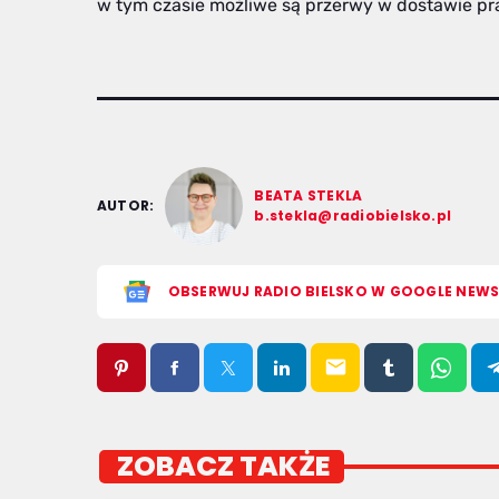
w tym czasie możliwe są przerwy w dostawie p
BEATA STEKLA
AUTOR:
b.stekla@radiobielsko.pl
OBSERWUJ RADIO BIELSKO W GOOGLE NEW
email
ZOBACZ TAKŻE