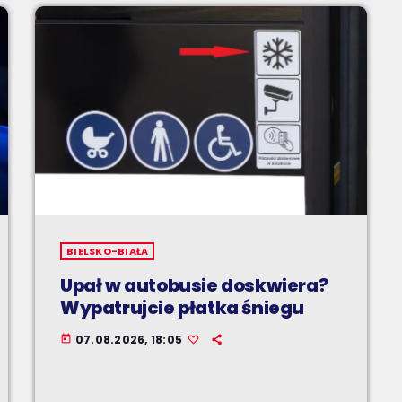
BIELSKO-BIAŁA
Upał w autobusie doskwiera?
Wypatrujcie płatka śniegu
07.08.2026, 18:05
today