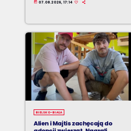
07.08.2026, 17:14
today
BIELSKO-BIAŁA
Alien i Majtis zachęcają do
adopcji zwierząt. Nagrali