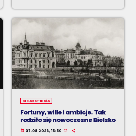
BIELSKO-BIAŁA
Fortuny, wille i ambicje. Tak
rodziło się nowoczesne Bielsko
07.08.2026, 15:50
today