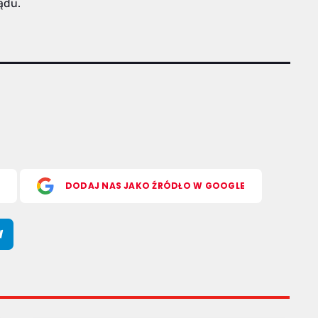
rądu.
S
DODAJ NAS JAKO ŹRÓDŁO W GOOGLE