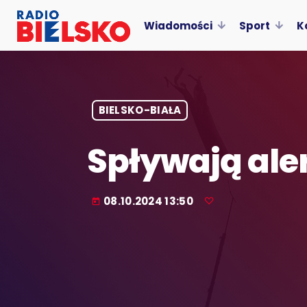
Wiadomości
Sport
K
BIELSKO-BIAŁA
Spływają ale
08.10.2024 13:50
today