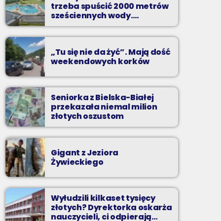
Z Kina Wzięte to audycja w której film
trzeba spuścić 2000 metrów
występuje roli głównej.
sześciennych wody.
„Ogromne koszty i ogromna
praca”
„Tu się nie da żyć”. Mają dość
weekendowych korków
Seniorka z Bielska-Białej
przekazała niemal milion
złotych oszustom
Gigant z Jeziora
Żywieckiego
Wyłudzili kilkaset tysięcy
złotych? Dyrektorka oskarża
nauczycieli, ci odpierają