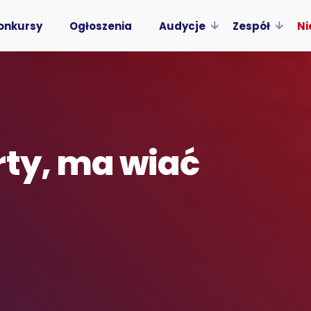
onkursy
Ogłoszenia
Audycje
Zespół
Ni
rty, ma wiać