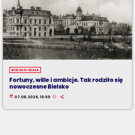
BIELSKO-BIAŁA
Fortuny, wille i ambicje. Tak rodziło się
nowoczesne Bielsko
today
07.08.2026, 15:50