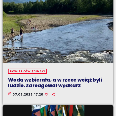
POWIAT OŚWIĘCIMSKI
Woda wzbierała, a w rzece wciąż byli
ludzie. Zareagował wędkarz
today
07.08.2026, 17:20