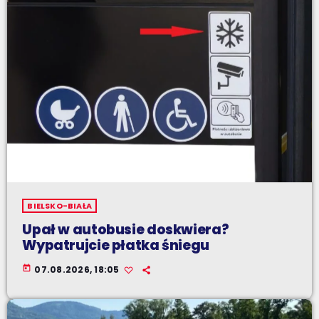
BIELSKO-BIAŁA
Upał w autobusie doskwiera?
Wypatrujcie płatka śniegu
today
07.08.2026, 18:05