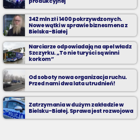
produkcyjnej
342 mln zł i 1400 pokrzywdzonych.
Nowe wątki w sprawie biznesmena z
Bielska-Białej
Narciarze odpowiadają na apel władz
Szczyrku. „To nie turyści są winni
korkom”
Od soboty nowa organizacja ruchu.
Przed nami dwa lata utrudnień!
Zatrzymania w dużym zakładzie w
Bielsku-Białej. Sprawa jest rozwojowa