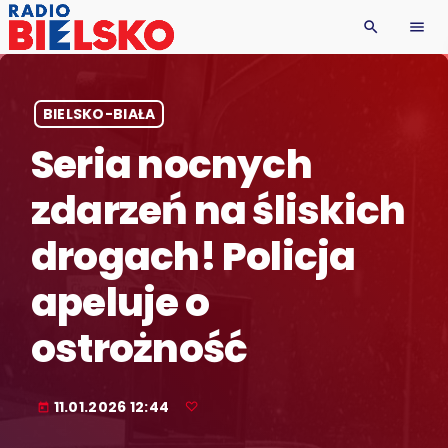
search
menu
BIELSKO-BIAŁA
Seria nocnych
zdarzeń na śliskich
drogach! Policja
apeluje o
ostrożność
11.01.2026 12:44
today