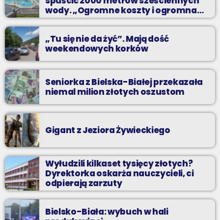
spuścić 2000 metrów sześciennych
wody. „Ogromne koszty i ogromna
praca”
„Tu się nie da żyć”. Mają dość
weekendowych korków
Seniorka z Bielska-Białej przekazała
niemal milion złotych oszustom
Gigant z Jeziora Żywieckiego
Wyłudzili kilkaset tysięcy złotych?
Dyrektorka oskarża nauczycieli, ci
odpierają zarzuty
Bielsko-Biała: wybuch w hali