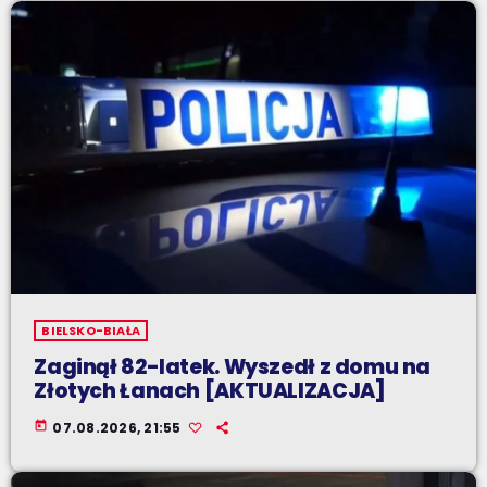
BIELSKO-BIAŁA
Zaginął 82-latek. Wyszedł z domu na
Złotych Łanach [AKTUALIZACJA]
today
07.08.2026, 21:55