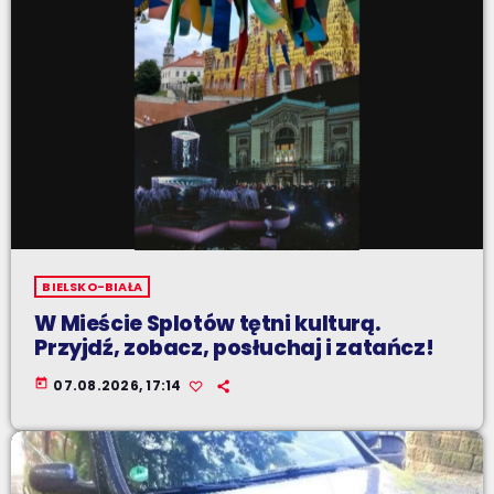
BIELSKO-BIAŁA
W Mieście Splotów tętni kulturą.
Przyjdź, zobacz, posłuchaj i zatańcz!
today
07.08.2026, 17:14