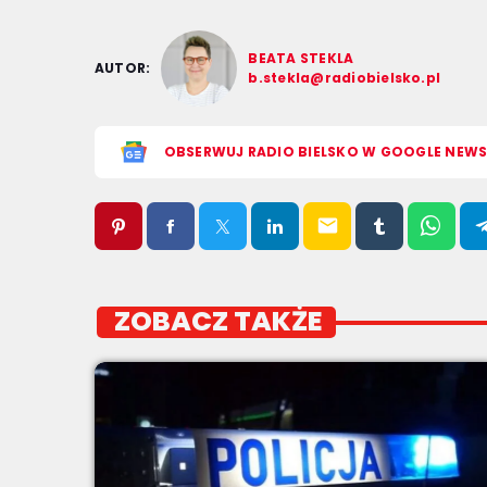
BEATA STEKLA
AUTOR:
b.stekla@radiobielsko.pl
OBSERWUJ RADIO BIELSKO W GOOGLE NEW
email
ZOBACZ TAKŻE