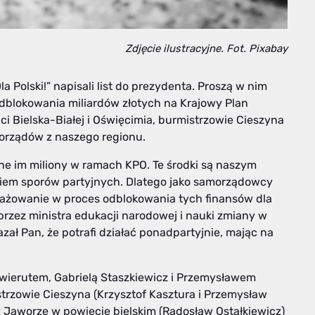
Zdjęcie ilustracyjne. Fot. Pixabay
olski!” napisali list do prezydenta. Proszą w nim
dblokowania miliardów złotych na Krajowy Plan
i Bielska-Białej i Oświęcimia, burmistrzowie Cieszyna
morządów z naszego regionu.
żne im miliony w ramach KPO. Te środki są naszym
ikiem sporów partyjnych. Dlatego jako samorządowcy
gażowanie w proces odblokowania tych finansów dla
rzez ministra edukacji narodowej i nauki zmiany w
zał Pan, że potrafi działać ponadpartyjnie, mając na
ierutem, Gabrielą Staszkiewicz i Przemysławem
rzowie Cieszyna (Krzysztof Kasztura i Przemysław
ny Jaworze w powiecie bielskim (Radosław Ostałkiewicz)