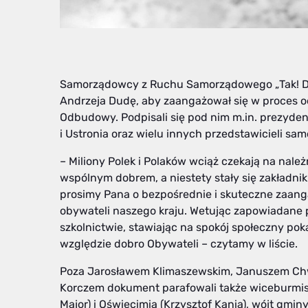
Samorządowcy z Ruchu Samorządowego „Tak! Dla P
Andrzeja Dudę, aby zaangażował się w proces o
Odbudowy. Podpisali się pod nim m.in. prezydenc
i Ustronia oraz wielu innych przedstawicieli sa
– Miliony Polek i Polaków wciąż czekają na nale
wspólnym dobrem, a niestety stały się zakładn
prosimy Pana o bezpośrednie i skuteczne zaan
obywateli naszego kraju. Wetując zapowiadane p
szkolnictwie, stawiając na spokój społeczny poka
względzie dobro Obywateli – czytamy w liście.
Poza Jarosławem Klimaszewskim, Januszem Chw
Korczem dokument parafowali także wiceburmist
Major) i Oświęcimia (Krzysztof Kania), wójt gmi