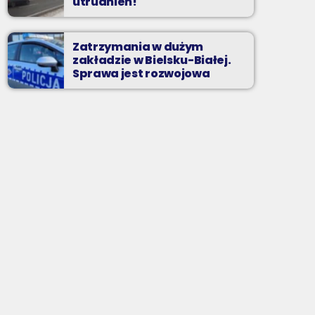
utrudnień!
Zatrzymania w dużym
zakładzie w Bielsku-Białej.
Sprawa jest rozwojowa