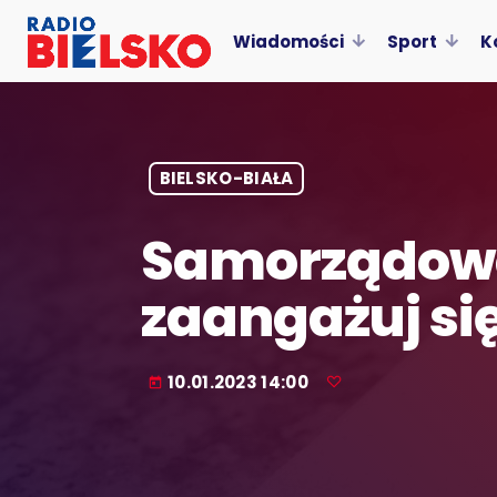
Wiadomości
Sport
K
BIELSKO-BIAŁA
Samorządowc
zaangażuj si
10.01.2023 14:00
today