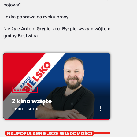
bojowe”
Lekka poprawa na rynku pracy
Nie żyje Antoni Grygierzec. Był pierwszym wójtem
gminy Bestwina
ROZRYWKA
Z kina wzięte
more_vert
13:00 - 14:00
close
Z kina wzięte
NAJPOPULARNIEJSZE WIADOMOŚCI