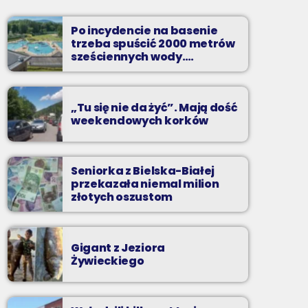
Soboty od 13 do 14
Po incydencie na basenie
Z Kina Wzięte to audycja w której film
trzeba spuścić 2000 metrów
występuje roli głównej.
sześciennych wody.
„Ogromne koszty i ogromna
praca”
„Tu się nie da żyć”. Mają dość
weekendowych korków
Seniorka z Bielska-Białej
przekazała niemal milion
złotych oszustom
Gigant z Jeziora
Żywieckiego