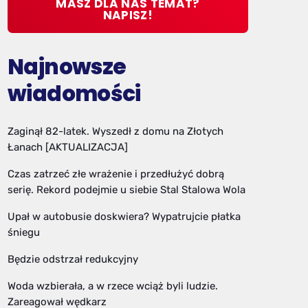
MASZ DLA NAS TEMAT?
NAPISZ!
Najnowsze
wiadomości
Zaginął 82-latek. Wyszedł z domu na Złotych
Łanach [AKTUALIZACJA]
Czas zatrzeć złe wrażenie i przedłużyć dobrą
serię. Rekord podejmie u siebie Stal Stalowa Wola
Upał w autobusie doskwiera? Wypatrujcie płatka
śniegu
Będzie odstrzał redukcyjny
Woda wzbierała, a w rzece wciąż byli ludzie.
Zareagował wędkarz