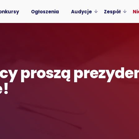
onkursy
Ogłoszenia
Audycje
Zespół
Ni
y proszą prezyden
ę!