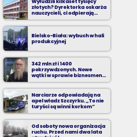
Wyłudzili kilkaset tysięcy
złotych? Dyrektorka oskarża
nauczycieli, ci odpierają
zarzuty
Bielsko-Biała: wybuch w hali
produkcyjnej
342 mln zł i 1400
pokrzywdzonych. Nowe
wątki w sprawie biznesmena
z Bielska-Białej
Narciarze odpowiadają na
apel władz Szczyrku. „To nie
turyści są winni korkom”
Od soboty nowa organizacja
ruchu. Przed nami dwa lata