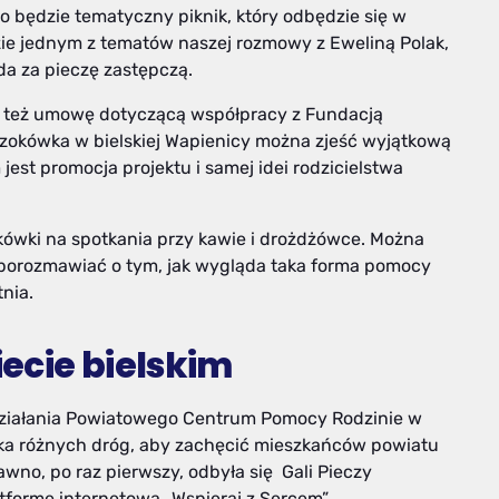
o będzie tematyczny piknik, który odbędzie się w
dzie jednym z tematów naszej rozmowy z Eweliną Polak,
da za pieczę zastępczą.
 też umowę dotyczącą współpracy z Fundacją
mczokówka w bielskiej Wapienicy można zjeść wyjątkową
jest promocja projektu i samej idei rodzicielstwa
kówki na spotkania przy kawie i drożdżówce. Można
i porozmawiać o tym, jak wygląda taka forma pomocy
nia.
ecie bielskim
 działania Powiatowego Centrum Pomocy Rodzinie w
uka różnych dróg, aby zachęcić mieszkańców powiatu
wno, po raz pierwszy, odbyła się Gali Pieczy
tformę internetową „Wspieraj z Sercem”.