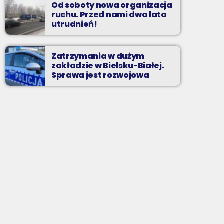
Od soboty nowa organizacja
ruchu. Przed nami dwa lata
utrudnień!
Zatrzymania w dużym
zakładzie w Bielsku-Białej.
Sprawa jest rozwojowa