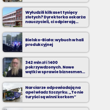
Wyłudzili kilkaset tysięcy
złotych? Dyrektorka oskarża
nauczycieli, ci odpierają
zarzuty
Bielsko-Biała: wybuch w hali
produkcyjnej
342 mln zł i 1400
pokrzywdzonych. Nowe
wątki w sprawie biznesmena
z Bielska-Białej
Narciarze odpowiadają na
apel władz Szczyrku. „To nie
turyści są winni korkom”