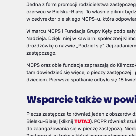
Jedną z form promocji rodzicielstwa zastępczeg
czerwcu w Bielsku-Białej. To właśnie piknik bę
wicedyrektor bielskiego MOPS-u, która odpowia
W marcu MOPS i Fundacja Grupy Kęty podpisały
Nadzieja. Dzięki niej w kawiarni społecznej Kli
drożdżówkę o nazwie „Podziel się”. Jej zadaniem 
zastępczego.
MOPS oraz obie fundacje zapraszają do Klimczo
tam dowiedzieć się więcej o pieczy zastępczej 
dzieciom. Pierwsze spotkanie odbyło się 18 kwiet
Wsparcie także w powi
Piecza zastępcza to również jeden z obszarów
Bielsku-Białej (kliknij
TUTAJ
). PCPR również sz
do zaangażowania się w pieczę zastępczą. Nieda
Zastępczej, w trakcie której zaprezentowano pla