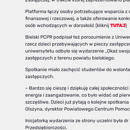
Platforma łączy osoby potrzebujące wsparcia 
finansowej i rzeczowej, a także oferowanie konk
osób wchodzących w dorosłość (kliknij
TUTAJ
)
Bielski PCPR podpisał też porozumienie z Uniwe
rzecz dzieci przebywających w pieczy zastępczej
uniwersytetu odbyło się wydarzenie „Okaż swoją
zastępczych z terenu powiatu bielskiego.
Spotkanie miało zachęcić studentów do wolonta
zastępczych.
– Bardzo się cieszę i dziękuję całej społecznoś
energia i zaangażowanie, co było widać od pier
szczęśliwe. Dzieci już pytają o kolejne spotkani
Olszyna, dyrektor Powiatowego Centrum Pomocy
Inicjatorką wydarzenia ze strony uczelni była d
Przedsiębiorczości.