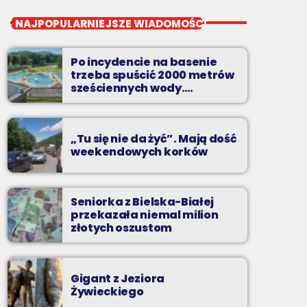
close
Noc z Radiem BIELSKO
NAJPOPULARNIEJSZE WIADOMOŚCI
Nocą, kiedy wszyscy śpią - my gramy dalej. I
to właśnie nocą można "upolować" na naszej
Po incydencie na basenie
antenie prawdziwe muzyczne perełki.
trzeba spuścić 2000 metrów
sześciennych wody.
„Ogromne koszty i ogromna
praca”
„Tu się nie da żyć”. Mają dość
weekendowych korków
Seniorka z Bielska-Białej
przekazała niemal milion
złotych oszustom
Gigant z Jeziora
Żywieckiego