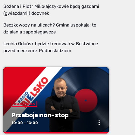
Bożena i Piotr Mikołajczykowie będą gazdami
(gwiazdami!) dożynek
Beczkowozy na ulicach? Gmina uspokaja: to
działania zapobiegawcze
Lechia Gdańsk będzie trenować w Bestwince
przed meczem z Podbeskidziem
ROZRYWKA
Przeboje non-stop
more_vert
10:00 - 13:00