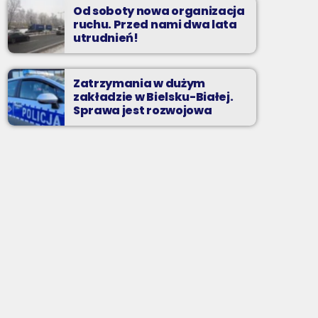
Od soboty nowa organizacja
ruchu. Przed nami dwa lata
utrudnień!
Zatrzymania w dużym
zakładzie w Bielsku-Białej.
Sprawa jest rozwojowa