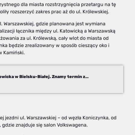
zystnego dla miasta rozstrzygnięcia przetargu na tę
liły rozszerzyć zakres prac aż do ul. Królewskiej.
. Warszawskiej, gdzie planowana jest wymiana
alizacji łącznika między ul. Katowicką a Warszawską
owania za ul. Królewską, cały wlot do miasta od
nka będzie zrealizowany w sposób cieszący oko i
 Kamiński.
Przebudowa węzła Warszawska-Mazańcowicka w Bielsku-Białej. Znamy termin zakończenia
 jezdni ul. Warszawskiej – od węzła Koniczynka, od
e, gdzie znajduje się salon Volkswagena.