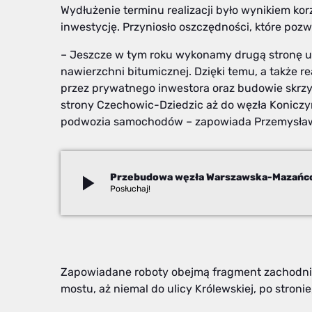
Wydłużenie terminu realizacji było wynikiem kor
inwestycję. Przyniosło oszczędności, które pozwo
– Jeszcze w tym roku wykonamy drugą stronę ul
nawierzchni bitumicznej. Dzięki temu, a także re
przez prywatnego inwestora oraz budowie skrzyż
strony Czechowic-Dziedzic aż do węzła Koniczy
podwozia samochodów – zapowiada Przemysław
play_arrow
Beata Stekla
Zapowiadane roboty obejmą fragment zachodniej
mostu, aż niemal do ulicy Królewskiej, po stroni