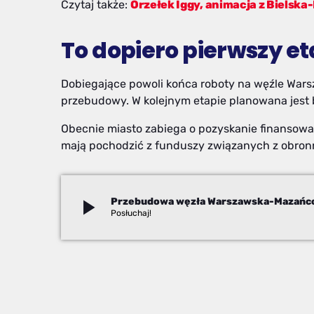
Czytaj także:
Orzełek Iggy, animacja z Bielska-
To dopiero pierwszy et
Dobiegające powoli końca roboty na węźle War
przebudowy. W kolejnym etapie planowana jest 
Obecnie miasto zabiega o pozyskanie finansowan
mają pochodzić z funduszy związanych z obron
play_arrow
Beata Stekla