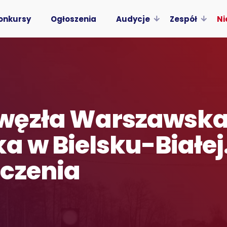
onkursy
Ogłoszenia
Audycje
Zespół
Ni
węzła Warszawsk
 w Bielsku-Białe
czenia