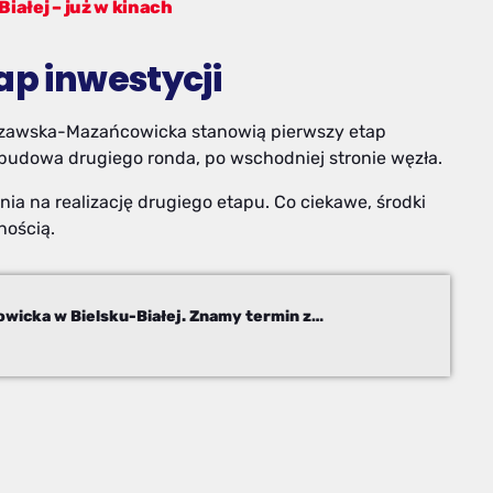
Białej – już w kinach
ap inwestycji
szawska-Mazańcowicka stanowią pierwszy etap
budowa drugiego ronda, po wschodniej stronie węzła.
ia na realizację drugiego etapu. Co ciekawe, środki
nością.
Przebudowa węzła Warszawska-Mazańcowicka w Bielsku-Białej. Znamy termin zakończenia