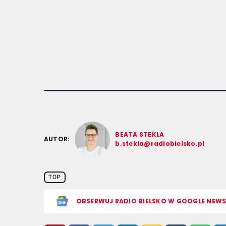
BEATA STEKLA
AUTOR:
b.stekla@radiobielsko.pl
TOP
OBSERWUJ RADIO BIELSKO W GOOGLE NEW