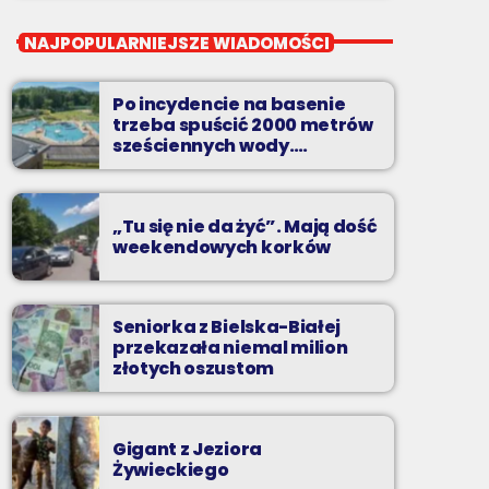
close
Przeboje non-stop
NAJPOPULARNIEJSZE WIADOMOŚCI
Najlepsze pasmo towarzyszące na
Podbeskidziu! Konkursy, akcje radiowe,
Po incydencie na basenie
rozmowy i oczywiście - starannie
trzeba spuścić 2000 metrów
wyselekcjonowane przeboje non-stop!
sześciennych wody.
„Ogromne koszty i ogromna
praca”
„Tu się nie da żyć”. Mają dość
weekendowych korków
Seniorka z Bielska-Białej
przekazała niemal milion
złotych oszustom
Gigant z Jeziora
Żywieckiego