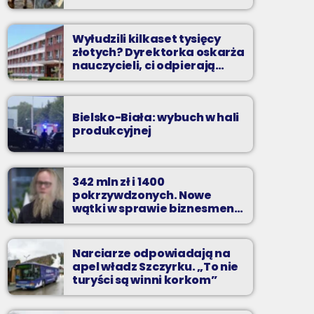
Wyłudzili kilkaset tysięcy
złotych? Dyrektorka oskarża
nauczycieli, ci odpierają
zarzuty
Bielsko-Biała: wybuch w hali
produkcyjnej
342 mln zł i 1400
pokrzywdzonych. Nowe
wątki w sprawie biznesmena
z Bielska-Białej
Narciarze odpowiadają na
apel władz Szczyrku. „To nie
turyści są winni korkom”