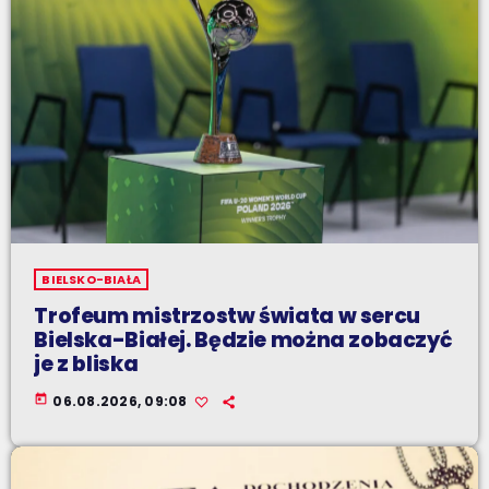
BIELSKO-BIAŁA
Trofeum mistrzostw świata w sercu
Bielska-Białej. Będzie można zobaczyć
je z bliska
today
06.08.2026, 09:08