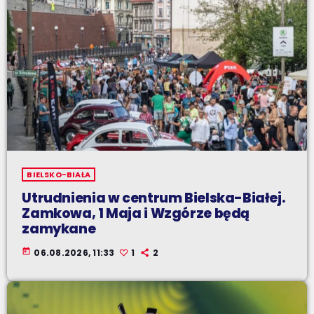
BIELSKO-BIAŁA
Utrudnienia w centrum Bielska-Białej.
Zamkowa, 1 Maja i Wzgórze będą
zamykane
today
06.08.2026, 11:33
1
2