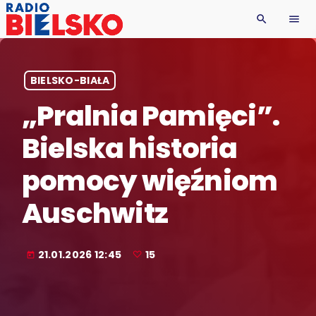
search
menu
BIELSKO-BIAŁA
„Pralnia Pamięci”.
Bielska historia
pomocy więźniom
Auschwitz
21.01.2026 12:45
15
today