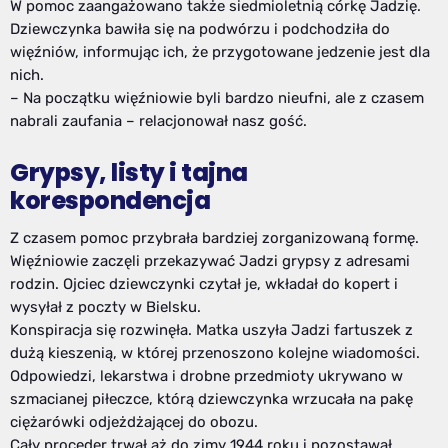
W pomoc zaangażowano także siedmioletnią córkę Jadzię.
Dziewczynka bawiła się na podwórzu i podchodziła do
więźniów, informując ich, że przygotowane jedzenie jest dla
nich.
– Na początku więźniowie byli bardzo nieufni, ale z czasem
nabrali zaufania – relacjonował nasz gość.
Grypsy, listy i tajna
korespondencja
Z czasem pomoc przybrała bardziej zorganizowaną formę.
Więźniowie zaczęli przekazywać Jadzi grypsy z adresami
rodzin. Ojciec dziewczynki czytał je, wkładał do kopert i
wysyłał z poczty w Bielsku.
Konspiracja się rozwinęła. Matka uszyła Jadzi fartuszek z
dużą kieszenią, w której przenoszono kolejne wiadomości.
Odpowiedzi, lekarstwa i drobne przedmioty ukrywano w
szmacianej piłeczce, którą dziewczynka wrzucała na pakę
ciężarówki odjeżdżającej do obozu.
Cały proceder trwał aż do zimy 1944 roku i pozostawał