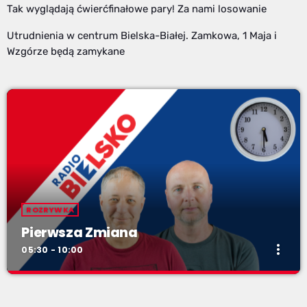
Tak wyglądają ćwierćfinałowe pary! Za nami losowanie
Utrudnienia w centrum Bielska-Białej. Zamkowa, 1 Maja i
Wzgórze będą zamykane
ROZRYWKA
Pierwsza Zmiana
more_vert
05:30 - 10:00
Pierwsza Zmiana
close