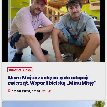
BIELSKO-BIAŁA
Alien i Majtis zachęcają do adopcji
zwierząt. Wsparli bielską „Miau Misję”
today
07.08.2026, 07:01