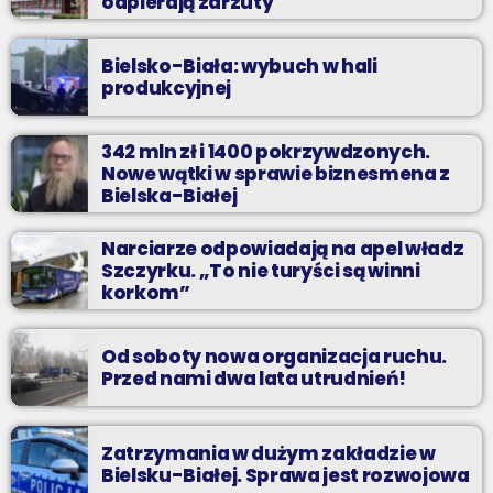
odpierają zarzuty
Bielsko-Biała: wybuch w hali
produkcyjnej
342 mln zł i 1400 pokrzywdzonych.
Nowe wątki w sprawie biznesmena z
Bielska-Białej
Narciarze odpowiadają na apel władz
Szczyrku. „To nie turyści są winni
korkom”
Od soboty nowa organizacja ruchu.
Przed nami dwa lata utrudnień!
Zatrzymania w dużym zakładzie w
Bielsku-Białej. Sprawa jest rozwojowa