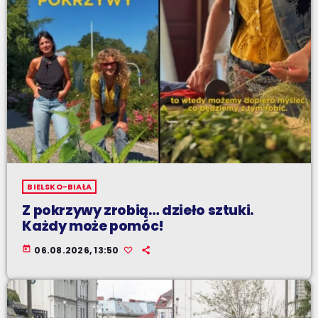
BIELSKO-BIAŁA
Z pokrzywy zrobią… dzieło sztuki.
Każdy może pomóc!
today
06.08.2026, 13:50