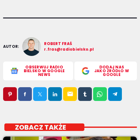
ROBERT FRAŚ
AUTOR:
r.fras@radiobielsko.pl
OBSERWUJ RADIO
DODAJ NAS
BIELSKO W GOOGLE
JAKO ŹRÓDŁO W
NEWS
GOOGLE
email
ZOBACZ TAKŻE