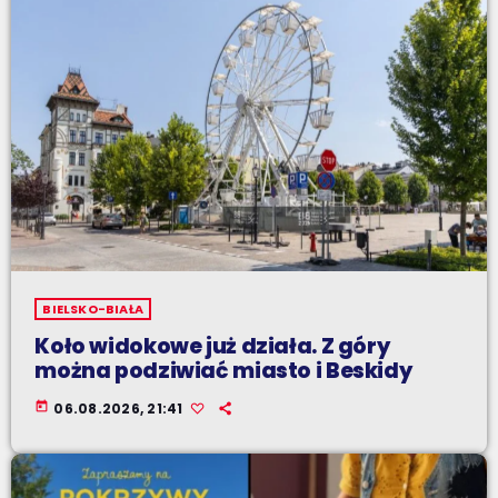
BIELSKO-BIAŁA
Koło widokowe już działa. Z góry
można podziwiać miasto i Beskidy
today
06.08.2026, 21:41