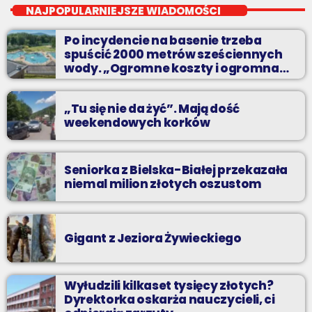
od poniedziałku do piątku od 5:30
NAJPOPULARNIEJSZE WIADOMOŚCI
Codziennie od poniedziałku do piątku od 5:30 do 10.
Po incydencie na basenie trzeba
spuścić 2000 metrów sześciennych
wody. „Ogromne koszty i ogromna
praca”
„Tu się nie da żyć”. Mają dość
weekendowych korków
Seniorka z Bielska-Białej przekazała
niemal milion złotych oszustom
Gigant z Jeziora Żywieckiego
Wyłudzili kilkaset tysięcy złotych?
Dyrektorka oskarża nauczycieli, ci