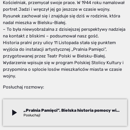
Kościelniak, przemycał swoje prace. W 1944 roku namalował
portret Jadzi i wręczył jej go jeszcze w czasie wojny.
Rysunek zachował się i znajduje się dziś w rodzinie, która
nadal mieszka w Bielsku-Białej.
– To była niewyobrażalna z dzisiejszej perspektywy nadzieja
na kontakt z bliskimi – podsumował nasz gość.
Historia pralni przy ulicy 11 Listopada stała się punktem
wyjścia do instalacji artystycznej „Pralnia Pamięci”,
przygotowanej przez Teatr Polski w Bielsku-Białej.
Wydarzenie wpisuje się w program Polskiej Stolicy Kultury i
przypomina o splocie losów mieszkańców miasta w czasie
wojny.
Posłuchaj rozmowy:
play_arrow
„Pralnia Pamięci”. Bielska historia pomocy więźniom Auschwitz
Robert Fraś