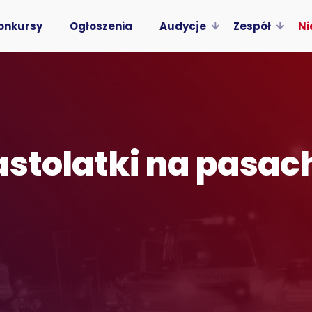
onkursy
Ogłoszenia
Audycje
Zespół
Ni
astolatki na pasac