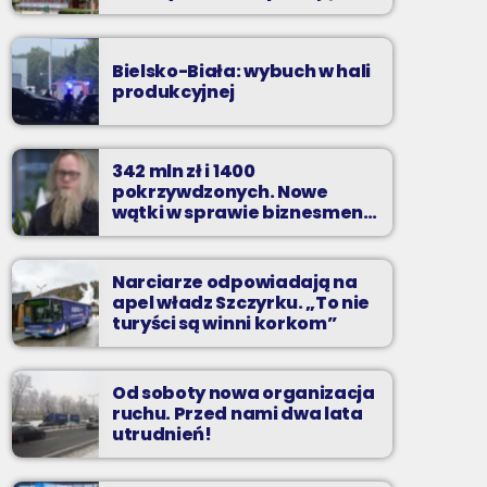
zarzuty
Bielsko-Biała: wybuch w hali
produkcyjnej
342 mln zł i 1400
pokrzywdzonych. Nowe
wątki w sprawie biznesmena
z Bielska-Białej
Narciarze odpowiadają na
apel władz Szczyrku. „To nie
turyści są winni korkom”
Od soboty nowa organizacja
ruchu. Przed nami dwa lata
utrudnień!