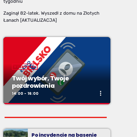
tygodniu
Zaginął 82-latek. Wyszedł z domu na Złotych
Łanach [AKTUALIZACJA]
ROZRYWKA
Twój wybór, Twoje
pozdrowienia
more_vert
14:00 - 16:00
close
Twój wybór, Twoje
NAJPOPULARNIEJSZE WIADOMOŚCI
pozdrowienia
Niedziele od 14 do 16
Po incydencie na basenie