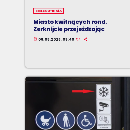
BIELSKO-BIAŁA
Miasto kwitnących rond.
Zerknijcie przejeżdżając
08.08.2026, 09:40
today