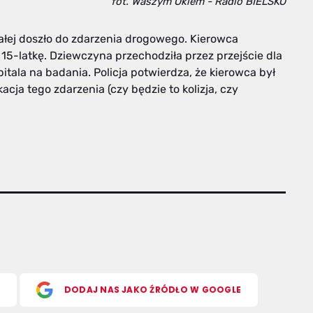
fot. Waszym Okiem - Radio BIELSKO
iałej doszło do zdarzenia drogowego. Kierowca
 15-latkę. Dziewczyna przechodziła przez przejście dla
itala na badania. Policja potwierdza, że kierowca był
acja tego zdarzenia (czy będzie to kolizja, czy
S
DODAJ NAS JAKO ŹRÓDŁO W GOOGLE