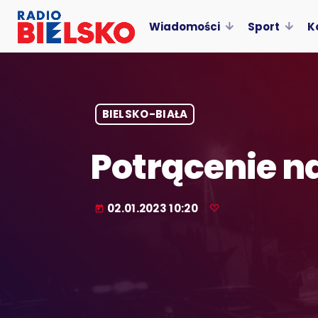
Wiadomości
Sport
K
BIELSKO-BIAŁA
Potrącenie n
02.01.2023 10:20
today