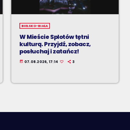
BIELSKO-BIAŁA
W Mieście Splotów tętni
kulturą. Przyjdź, zobacz,
posłuchaj i zatańcz!
07.08.2026, 17:14
3
today