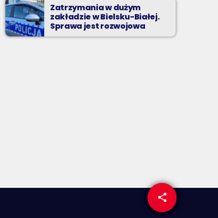
Zatrzymania w dużym
zakładzie w Bielsku-Białej.
Sprawa jest rozwojowa
share
email