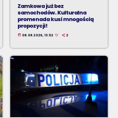
Zamkowa już bez
samochodów. Kulturalna
promenada kusi mnogością
propozycji!
08.08.2026, 13:52
2
today