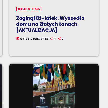
BIELSKO-BIAŁA
Zaginął 82-latek. Wyszedł z
domu na Złotych Łanach
[AKTUALIZACJA]
07.08.2026, 21:55
1
2
today