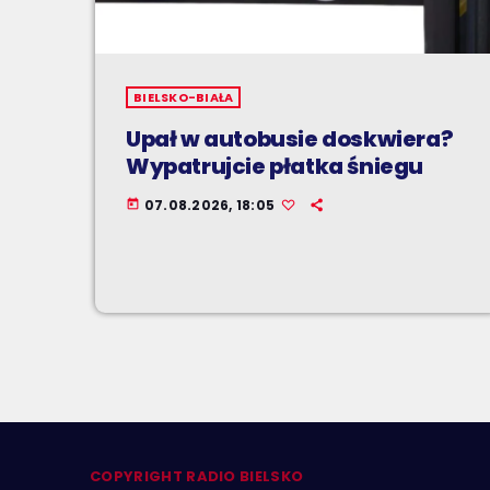
BIELSKO-BIAŁA
Upał w autobusie doskwiera?
Wypatrujcie płatka śniegu
07.08.2026, 18:05
today
COPYRIGHT RADIO BIELSKO