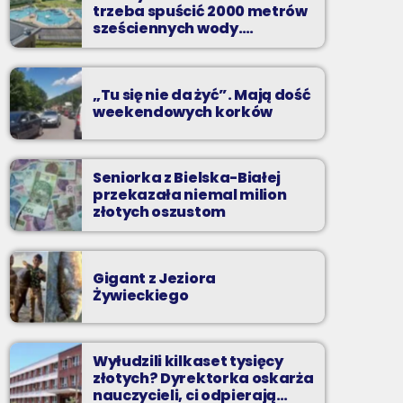
trzeba spuścić 2000 metrów
Zadzwoń do nas, wybierz jedną z dwóch
sześciennych wody.
„Ogromne koszty i ogromna
muzycznych propozycji i pozdrów bliskich na
praca”
żywo w Radiu BIELSKO.
„Tu się nie da żyć”. Mają dość
weekendowych korków
Seniorka z Bielska-Białej
przekazała niemal milion
złotych oszustom
Gigant z Jeziora
Żywieckiego
Wyłudzili kilkaset tysięcy
złotych? Dyrektorka oskarża
nauczycieli, ci odpierają