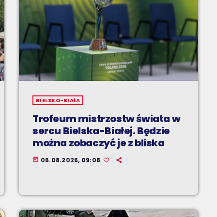
BIELSKO-BIAŁA
Trofeum mistrzostw świata w
sercu Bielska-Białej. Będzie
można zobaczyć je z bliska
06.08.2026, 09:08
today