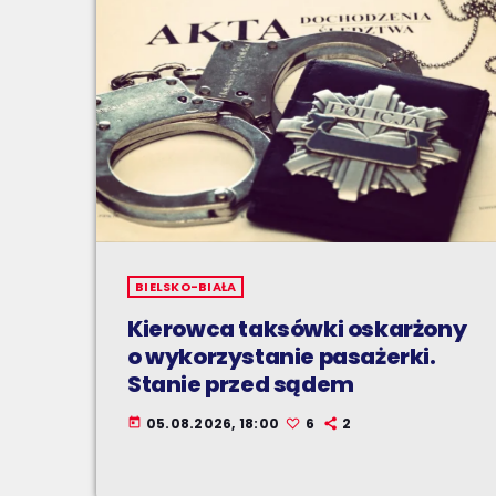
BIELSKO-BIAŁA
Kierowca taksówki oskarżony
o wykorzystanie pasażerki.
Stanie przed sądem
05.08.2026, 18:00
6
2
today