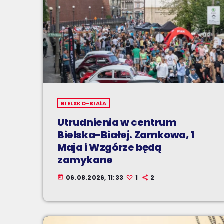
BIELSKO-BIAŁA
Utrudnienia w centrum
Bielska-Białej. Zamkowa, 1
Maja i Wzgórze będą
zamykane
06.08.2026, 11:33
1
2
today