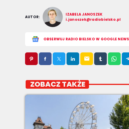
IZABELA JANOSZEK
AUTOR:
i.janoszek@radiobielsko.pl
OBSERWUJ RADIO BIELSKO W GOOGLE NEW
email
ZOBACZ TAKŻE