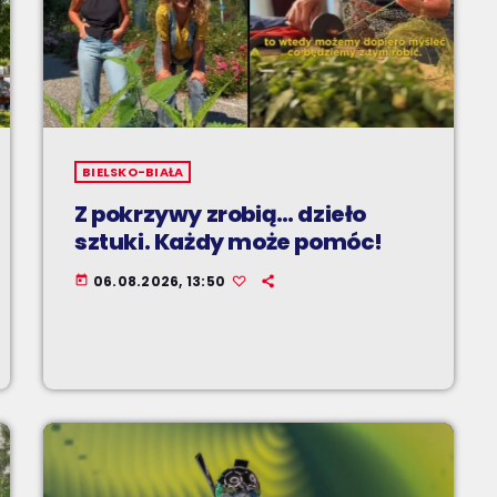
BIELSKO-BIAŁA
Z pokrzywy zrobią… dzieło
sztuki. Każdy może pomóc!
06.08.2026, 13:50
today