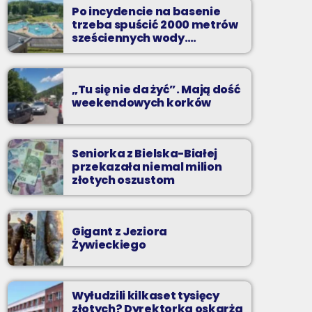
to właśnie nocą można "upolować" na naszej
Po incydencie na basenie
antenie prawdziwe muzyczne perełki.
trzeba spuścić 2000 metrów
sześciennych wody.
„Ogromne koszty i ogromna
praca”
„Tu się nie da żyć”. Mają dość
weekendowych korków
Seniorka z Bielska-Białej
przekazała niemal milion
złotych oszustom
Gigant z Jeziora
Żywieckiego
Wyłudzili kilkaset tysięcy
złotych? Dyrektorka oskarża