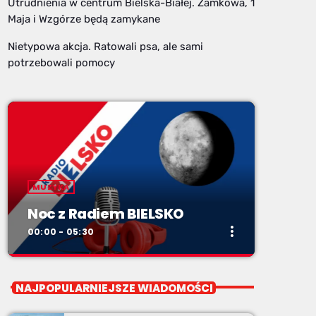
Utrudnienia w centrum Bielska-Białej. Zamkowa, 1
Maja i Wzgórze będą zamykane
Nietypowa akcja. Ratowali psa, ale sami
potrzebowali pomocy
MUZYKA
Noc z Radiem BIELSKO
more_vert
00:00 - 05:30
close
Noc z Radiem BIELSKO
NAJPOPULARNIEJSZE WIADOMOŚCI
Nocą, kiedy wszyscy śpią - my gramy dalej. I