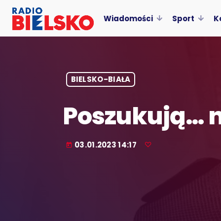
Wiadomości
Sport
K
BIELSKO-BIAŁA
Poszukują… 
03.01.2023 14:17
today