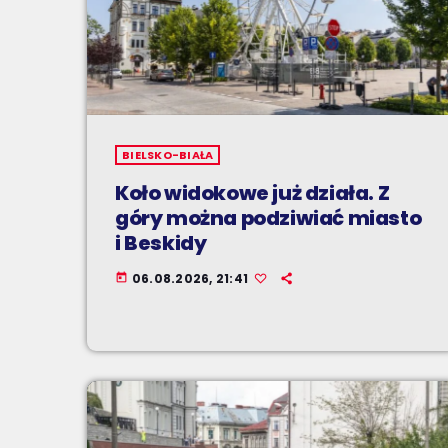
BIELSKO-BIAŁA
Koło widokowe już działa. Z
góry można podziwiać miasto
i Beskidy
06.08.2026, 21:41
today