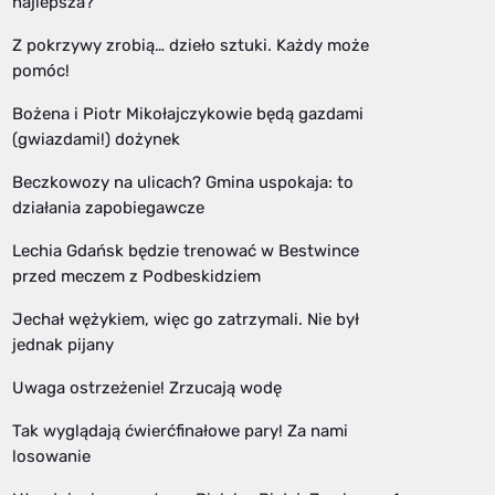
najlepsza?
Z pokrzywy zrobią… dzieło sztuki. Każdy może
pomóc!
Bożena i Piotr Mikołajczykowie będą gazdami
(gwiazdami!) dożynek
Beczkowozy na ulicach? Gmina uspokaja: to
działania zapobiegawcze
Lechia Gdańsk będzie trenować w Bestwince
przed meczem z Podbeskidziem
Jechał wężykiem, więc go zatrzymali. Nie był
jednak pijany
Uwaga ostrzeżenie! Zrzucają wodę
Tak wyglądają ćwierćfinałowe pary! Za nami
losowanie