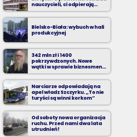
nauczycieli, ci odpierają
zarzuty
Bielsko-Biała: wybuch w hali
produkcyjnej
342 mln zł i 1400
pokrzywdzonych. Nowe
wątki w sprawie biznesmena
z Bielska-Białej
Narciarze odpowiadają na
apel władz Szczyrku. „To nie
turyści są winni korkom”
Od soboty nowa organizacja
ruchu. Przed nami dwa lata
utrudnień!