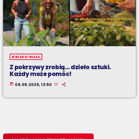
BIELSKO-BIAŁA
Z pokrzywy zrobią… dzieło sztuki.
Każdy może pomóc!
today
06.08.2026, 13:50