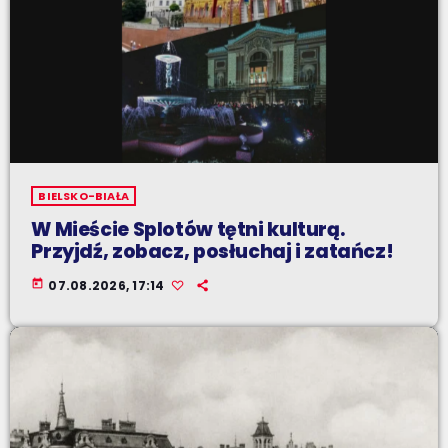
BIELSKO-BIAŁA
W Mieście Splotów tętni kulturą.
Przyjdź, zobacz, posłuchaj i zatańcz!
today
07.08.2026, 17:14