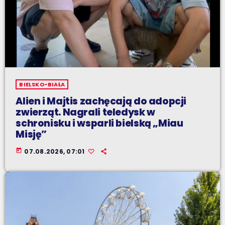
BIELSKO-BIAŁA
Alien i Majtis zachęcają do adopcji
zwierząt. Nagrali teledysk w
schronisku i wsparli bielską „Miau
Misję”
today
07.08.2026, 07:01