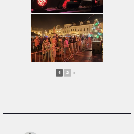
1
2
►