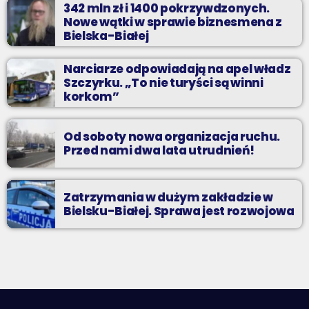
342 mln zł i 1400 pokrzywdzonych.
Nowe wątki w sprawie biznesmena z
Bielska-Białej
Narciarze odpowiadają na apel władz
Szczyrku. „To nie turyści są winni
korkom”
Od soboty nowa organizacja ruchu.
Przed nami dwa lata utrudnień!
Zatrzymania w dużym zakładzie w
Bielsku-Białej. Sprawa jest rozwojowa