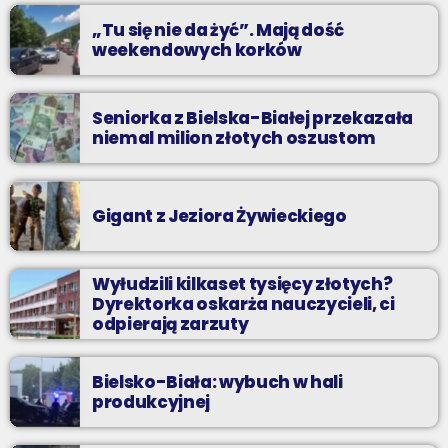
„Tu się nie da żyć”. Mają dość
weekendowych korków
Seniorka z Bielska-Białej przekazała
niemal milion złotych oszustom
Gigant z Jeziora Żywieckiego
Wyłudzili kilkaset tysięcy złotych?
Dyrektorka oskarża nauczycieli, ci
odpierają zarzuty
Bielsko-Biała: wybuch w hali
produkcyjnej