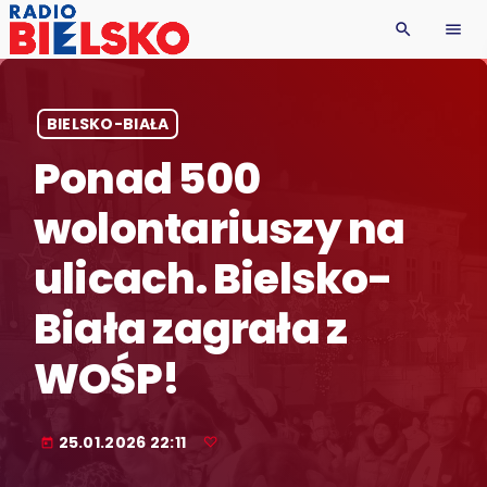
search
menu
BIELSKO-BIAŁA
Ponad 500
wolontariuszy na
ulicach. Bielsko-
Biała zagrała z
WOŚP!
25.01.2026 22:11
today