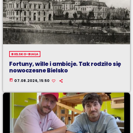
BIELSKO-BIAŁA
Fortuny, wille i ambicje. Tak rodziło się
nowoczesne Bielsko
today
07.08.2026, 15:50