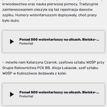
krwiodawstwa oraz nauka pierwszej pomocy. Tradycyjnie
zainteresowaniem cieszyła się też rejestracja dawców
szpiku. Humory wolontariuszom dopisywały, choć pracy
było dużo.
play_arrow
Ponad 500 wolontariuszy na ulicach. Bielsko-Biała zagrała z WOŚP!
Adam Kanik
– mówiła nam Katarzyna Czarnik, szefowa sztabu WOŚP przy
Grupie Ratownictwa PCK BB. Alicja Łukasiak, szef sztabu
WOŚP w Kubiszówce dodawała z kolei:
play_arrow
Ponad 500 wolontariuszy na ulicach. Bielsko-Biała zagrała z WOŚP!
Adam Kanik