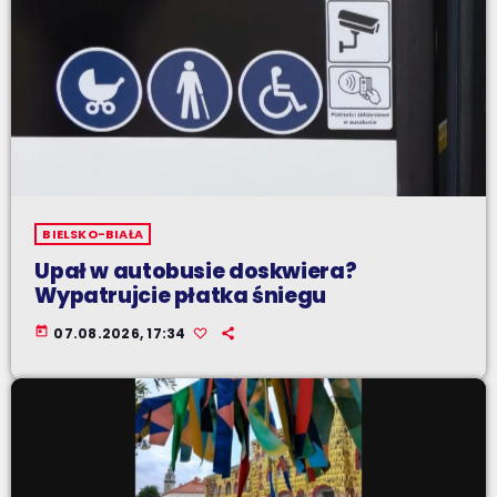
BIELSKO-BIAŁA
Upał w autobusie doskwiera?
Wypatrujcie płatka śniegu
today
07.08.2026, 17:34