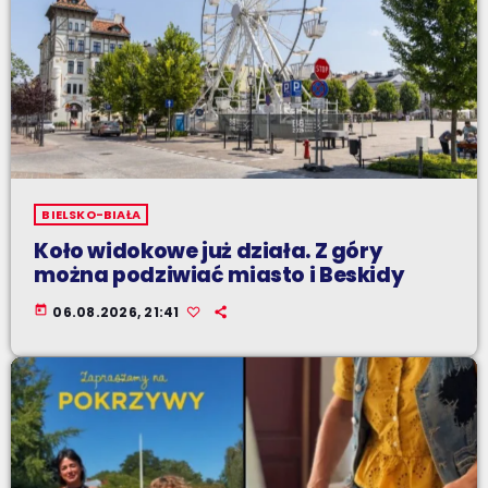
BIELSKO-BIAŁA
Koło widokowe już działa. Z góry
można podziwiać miasto i Beskidy
today
06.08.2026, 21:41