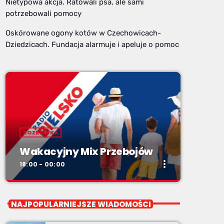
Nietypowa akcja. Ratowali psa, ale sami
potrzebowali pomocy
Oskórowane ogony kotów w Czechowicach-
Dziedzicach. Fundacja alarmuje i apeluje o pomoc
ROZRYWKA
Wakacyjny Mix Przebojów
more_vert
18:00 - 00:00
close
Wakacyjny Mix Przebojów
NAJPOPULARNIEJSZE WIADOMOŚCI
Wakacyjny Mix Przebojów w Radiu BIELSKO