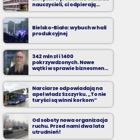
nauczycieli, ci odpierają
zarzuty
Bielsko-Biała: wybuch w hali
produkcyjnej
342 mln zł i 1400
pokrzywdzonych. Nowe
wątki w sprawie biznesmena
z Bielska-Białej
Narciarze odpowiadają na
apel władz Szczyrku. „To nie
turyści są winni korkom”
Od soboty nowa organizacja
ruchu. Przed nami dwa lata
utrudnień!