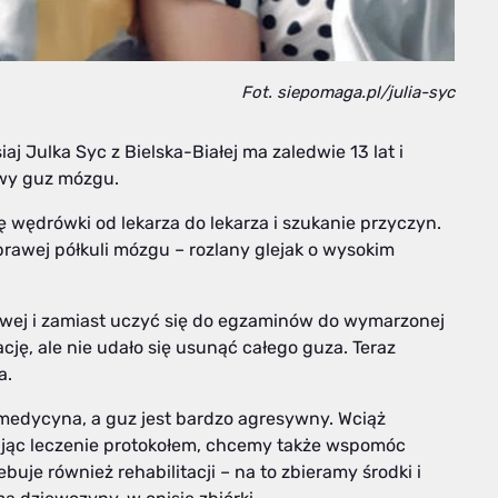
Fot. siepomaga.pl/julia-syc
iaj Julka Syc z Bielska-Białej ma zaledwie 13 lat i
iwy guz mózgu.
 wędrówki od lekarza do lekarza i szukanie przyczyn.
prawej półkuli mózgu – rozlany glejak o wysokim
owej i zamiast uczyć się do egzaminów do wymarzonej
ację, ale nie udało się usunąć całego guza. Teraz
a.
 medycyna, a guz jest bardzo agresywny. Wciąż
ując leczenie protokołem, chcemy także wspomóc
je również rehabilitacji – na to zbieramy środki i