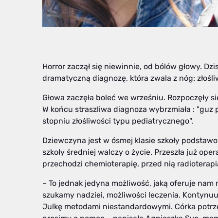
Horror zaczął się niewinnie, od bólów głowy. Dzis
dramatyczną diagnozę, która zwala z nóg: złośl
Głowa zaczęła boleć we wrześniu. Rozpoczęły się
W końcu straszliwa diagnoza wybrzmiała : "guz 
stopniu złośliwości typu pediatrycznego".
Dziewczyna jest w ósmej klasie szkoły podstaw
szkoły średniej walczy o życie. Przeszła już oper
przechodzi chemioterapię, przed nią radioterapi
– To jednak jedyna możliwość, jaką oferuje nam
szukamy nadziei, możliwości leczenia. Kontynu
Julkę metodami niestandardowymi. Córka potrzebu