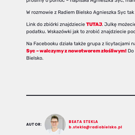
prosimy o pomoc – napisała Agnieszka Syc, mama
W rozmowie z Radiem Bielsko Agnieszka Syc tak
Link do zbiórki znajdziecie
TUTAJ
. Julkę możeci
podatku. Wskazówki jak to zrobić znajdziecie po
Na Facebooku działa także grupa z licytacjami 
Syc – walczymy z nowotworem złośliwym!
Do 
Bielsko.
BEATA STEKLA
AUTOR:
b.stekla@radiobielsko.pl