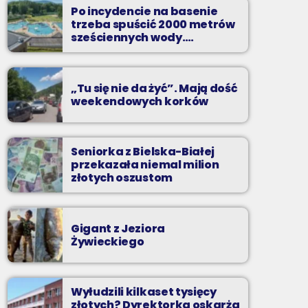
to najgorętsze hity lata, muzyczne plażowe
Po incydencie na basenie
perełki, wspomnienia letnich przebojów,
trzeba spuścić 2000 metrów
nowości i premiery oraz Wasze pozdrowienia
sześciennych wody.
„Ogromne koszty i ogromna
z wakacji!
praca”
„Tu się nie da żyć”. Mają dość
weekendowych korków
Seniorka z Bielska-Białej
przekazała niemal milion
złotych oszustom
Gigant z Jeziora
Żywieckiego
Wyłudzili kilkaset tysięcy
złotych? Dyrektorka oskarża