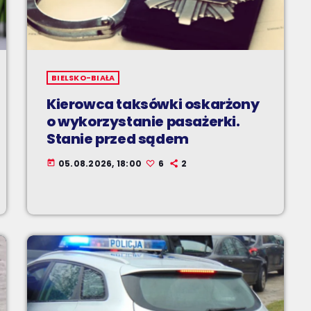
BIELSKO-BIAŁA
Kierowca taksówki oskarżony
o wykorzystanie pasażerki.
Stanie przed sądem
05.08.2026, 18:00
6
2
today