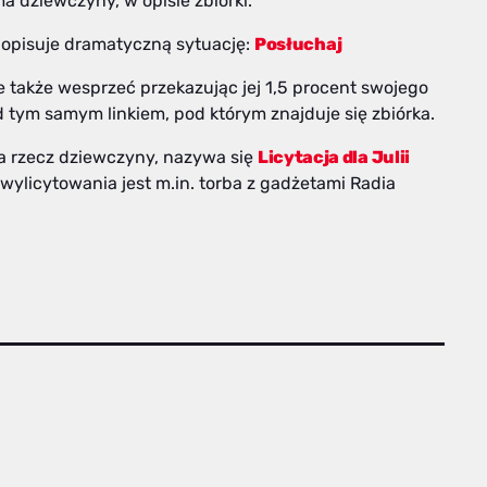
 dziewczyny, w opisie zbiórki.
 opisuje dramatyczną sytuację:
Posłuchaj
e także wesprzeć przekazując jej 1,5 procent swojego
d tym samym linkiem, pod którym znajduje się zbiórka.
na rzecz dziewczyny, nazywa się
Licytacja dla Julii
wylicytowania jest m.in. torba z gadżetami Radia