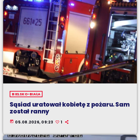
BIELSKO-BIAŁA
Sąsiad uratował kobietę z pożaru. Sam
został ranny
today
05.08.2026, 09:23
1