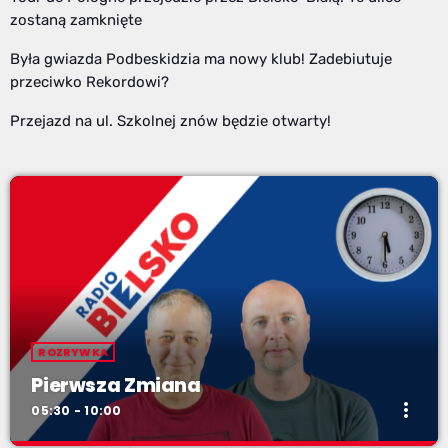
zostaną zamknięte
Była gwiazda Podbeskidzia ma nowy klub! Zadebiutuje
przeciwko Rekordowi?
Przejazd na ul. Szkolnej znów będzie otwarty!
ROZRYWKA
Pierwsza Zmiana
more_vert
05:30 - 10:00