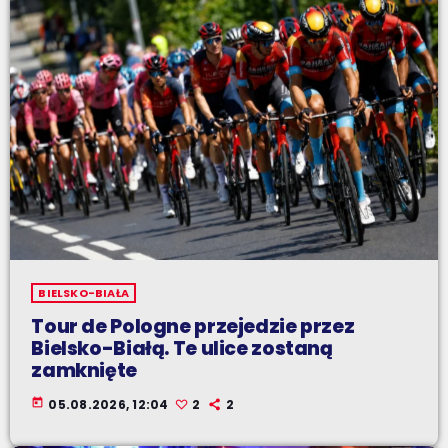
BIELSKO-BIAŁA
Tour de Pologne przejedzie przez
Bielsko-Białą. Te ulice zostaną
zamknięte
today
05.08.2026, 12:04
2
2