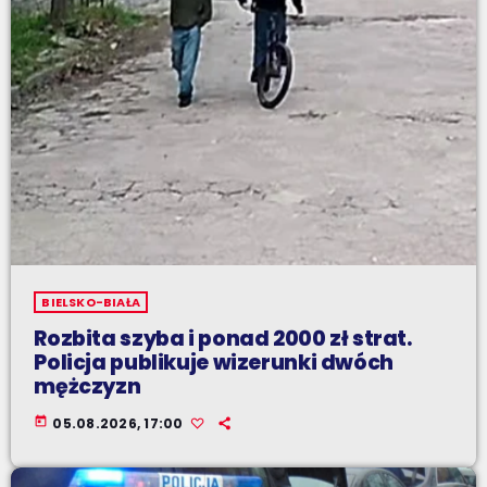
BIELSKO-BIAŁA
Rozbita szyba i ponad 2000 zł strat.
Policja publikuje wizerunki dwóch
mężczyzn
today
05.08.2026, 17:00