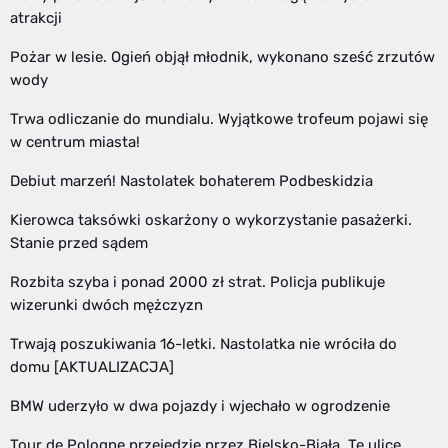
atrakcji
Pożar w lesie. Ogień objął młodnik, wykonano sześć zrzutów
wody
Trwa odliczanie do mundialu. Wyjątkowe trofeum pojawi się
w centrum miasta!
Debiut marzeń! Nastolatek bohaterem Podbeskidzia
Kierowca taksówki oskarżony o wykorzystanie pasażerki.
Stanie przed sądem
Rozbita szyba i ponad 2000 zł strat. Policja publikuje
wizerunki dwóch mężczyzn
Trwają poszukiwania 16-letki. Nastolatka nie wróciła do
domu [AKTUALIZACJA]
BMW uderzyło w dwa pojazdy i wjechało w ogrodzenie
Tour de Pologne przejedzie przez Bielsko-Białą. Te ulice