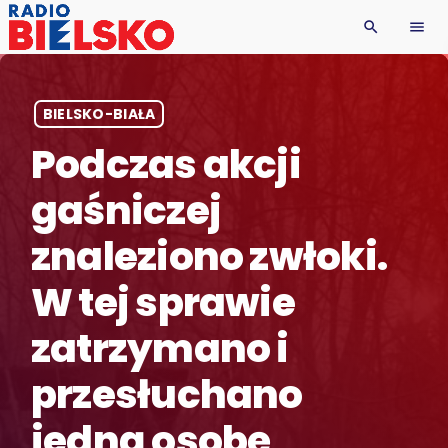
search
menu
BIELSKO-BIAŁA
Podczas akcji
gaśniczej
znaleziono zwłoki.
W tej sprawie
zatrzymano i
przesłuchano
jedną osobę