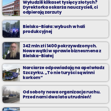
Wyłudzili kilkaset tysięcy złotych?
Dyrektorka oskarża nauczycieli, ci
odpierają zarzuty
Bielsko-Biała: wybuch w hali
produkcyjnej
342 mln zł i 1400 pokrzywdzonych.
Nowe wątki w sprawie biznesmena z
Bielska-Białej
Narciarze odpowiadają na apel władz
Szczyrku. „To nie turyści są winni
korkom”
Od soboty nowa organizacja ruchu.
Przed nami dwa lata utrudnień!