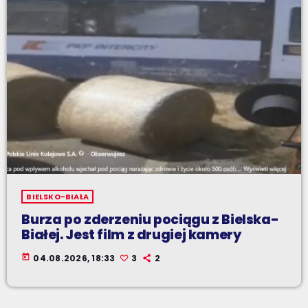
BIELSKO-BIAŁA
Burza po zderzeniu pociągu z Bielska-
Białej. Jest film z drugiej kamery
today
04.08.2026, 18:33
3
2