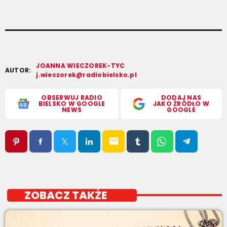
JOANNA WIECZOREK-TYC
AUTOR:
j.wieczorek@radiobielsko.pl
OBSERWUJ RADIO
DODAJ NAS
BIELSKO W GOOGLE
JAKO ŹRÓDŁO W
NEWS
GOOGLE
email
ZOBACZ TAKŻE