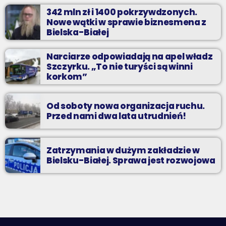
342 mln zł i 1400 pokrzywdzonych.
Nowe wątki w sprawie biznesmena z
Bielska-Białej
Narciarze odpowiadają na apel władz
Szczyrku. „To nie turyści są winni
korkom”
Od soboty nowa organizacja ruchu.
Przed nami dwa lata utrudnień!
Zatrzymania w dużym zakładzie w
Bielsku-Białej. Sprawa jest rozwojowa