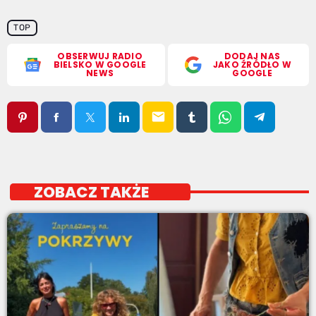
TOP
OBSERWUJ RADIO
DODAJ NAS
BIELSKO W GOOGLE
JAKO ŹRÓDŁO W
NEWS
GOOGLE
email
ZOBACZ TAKŻE