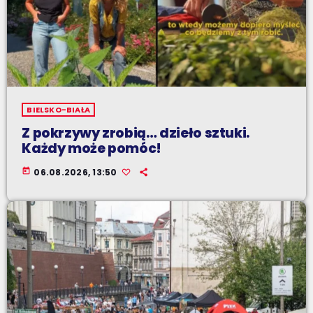
BIELSKO-BIAŁA
Z pokrzywy zrobią… dzieło sztuki.
Każdy może pomóc!
today
06.08.2026, 13:50