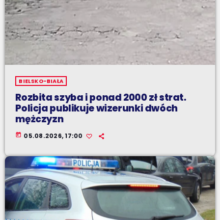
BIELSKO-BIAŁA
Rozbita szyba i ponad 2000 zł strat.
Policja publikuje wizerunki dwóch
mężczyzn
today
05.08.2026, 17:00