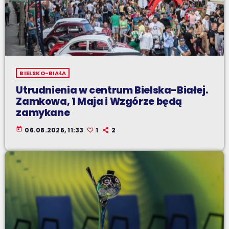
BIELSKO-BIAŁA
Utrudnienia w centrum Bielska-Białej.
Zamkowa, 1 Maja i Wzgórze będą
zamykane
today
06.08.2026, 11:33
1
2