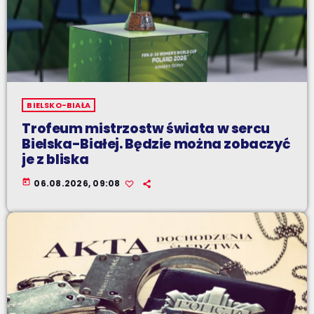
BIELSKO-BIAŁA
Trofeum mistrzostw świata w sercu
Bielska-Białej. Będzie można zobaczyć
je z bliska
today
06.08.2026, 09:08