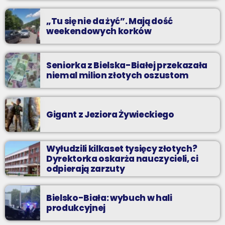
praca”
„Tu się nie da żyć”. Mają dość
weekendowych korków
Seniorka z Bielska-Białej przekazała
niemal milion złotych oszustom
Gigant z Jeziora Żywieckiego
Wyłudzili kilkaset tysięcy złotych?
Dyrektorka oskarża nauczycieli, ci
odpierają zarzuty
Bielsko-Biała: wybuch w hali
produkcyjnej