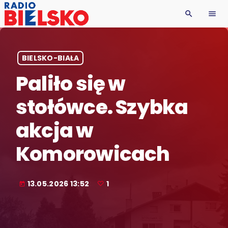
search
menu
BIELSKO-BIAŁA
Paliło się w
stołówce. Szybka
akcja w
Komorowicach
13.05.2026 13:52
1
today