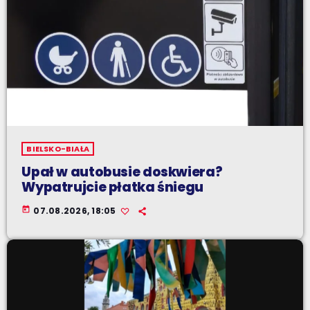
BIELSKO-BIAŁA
Upał w autobusie doskwiera?
Wypatrujcie płatka śniegu
today
07.08.2026, 18:05