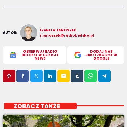
IZABELA JANOSZEK
AUTOR:
i.janoszek@radiobielsko.pl
OBSERWUJ RADIO
DODAJ NAS
BIELSKO W GOOGLE
JAKO ŹRÓDŁO W
NEWS
GOOGLE
email
ZOBACZ TAKŻE