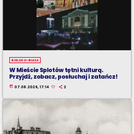
BIELSKO-BIAŁA
W Mieście Splotów tętni kulturą.
Przyjdź, zobacz, posłuchaj i zatańcz!
today
07.08.2026, 17:14
2