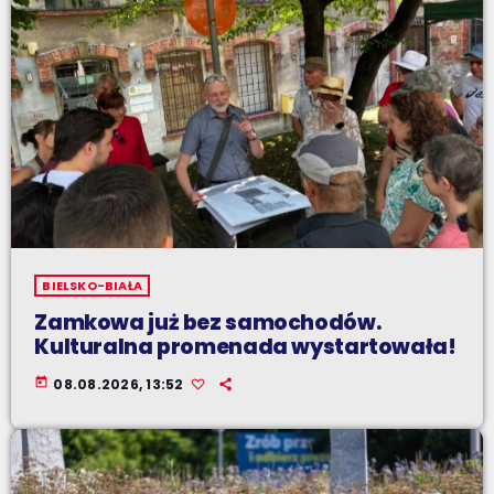
BIELSKO-BIAŁA
Zamkowa już bez samochodów.
Kulturalna promenada wystartowała!
today
08.08.2026, 13:52