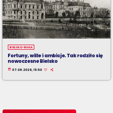
BIELSKO-BIAŁA
Fortuny, wille i ambicje. Tak rodziło się
nowoczesne Bielsko
today
07.08.2026, 15:50