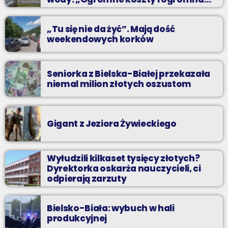
praca”
„Tu się nie da żyć”. Mają dość
weekendowych korków
Seniorka z Bielska-Białej przekazała
niemal milion złotych oszustom
Gigant z Jeziora Żywieckiego
Wyłudzili kilkaset tysięcy złotych?
Dyrektorka oskarża nauczycieli, ci
odpierają zarzuty
Bielsko-Biała: wybuch w hali
produkcyjnej