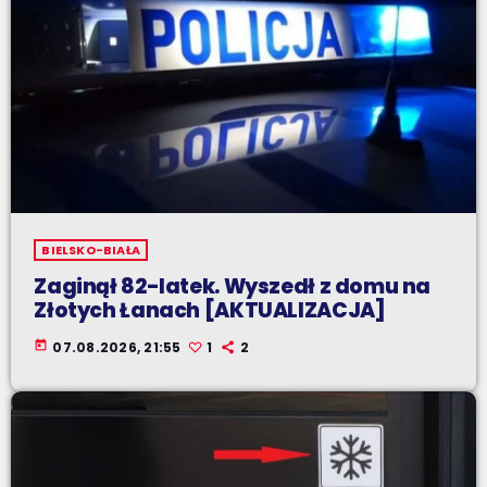
BIELSKO-BIAŁA
Zaginął 82-latek. Wyszedł z domu na
Złotych Łanach [AKTUALIZACJA]
today
07.08.2026, 21:55
1
2