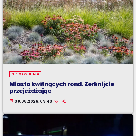
BIELSKO-BIAŁA
Miasto kwitnących rond. Zerknijcie
przejeżdżając
today
08.08.2026, 09:40