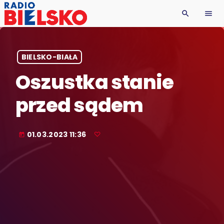
search
menu
BIELSKO-BIAŁA
Oszustka stanie
przed sądem
01.03.2023 11:36
today